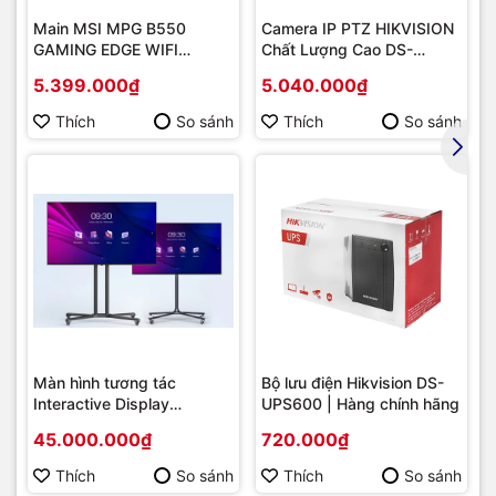
Main MSI MPG B550
Camera IP PTZ HIKVISION
GAMING EDGE WIFI
Chất Lượng Cao DS-
(Chipset AMD B550/
2DE2202-DE3
5.399.000₫
5.040.000₫
Socket AM4/ VGA
onboard)
Thích
So sánh
Thích
So sánh
Màn hình tương tác
Bộ lưu điện Hikvision DS-
Interactive Display
UPS600 | Hàng chính hãng
Hikvision DS-D5B86RB/FL
45.000.000₫
720.000₫
86 | Cấu hình cao cấp |
Hàng chính hãng
Thích
So sánh
Thích
So sánh