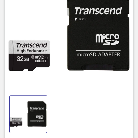
- Kích thước sản phẩm LxWxH: ‎0,79 x 1,18 x 1,57 inch
TIC.VN
– Nhà phân phối và cung cấp giải pháp công nghệ uy tín
tại Việt Nam. Chúng tôi chuyên cung cấp đa dạng sản phẩm:
Laptop
,
Máy tính PC
,
Máy chủ - Server
,
Thiết bị mạng
,
Camera
giám sát
,
Tổng đài
,
Màn hình tương tác
,
Linh kiện máy tính
,
Điện
máy
như tivi, tủ lạnh, máy giặt, máy hút ẩm... cùng nhiều thiết bị
công nghệ khác.
TIC.VN
cam kết mang đến
sản phẩm chính
hãng, giá tốt, dịch vụ chuyên nghiệp
, đáp ứng tối đa nhu cầu của
doanh nghiệp cũng như gia đình và cá nhân.