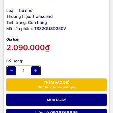
Loại:
Thẻ nhớ
Thương hiệu:
Transcend
Tình trạng:
Còn hàng
Mã sản phẩm:
TS32GUSD350V
Giá bán:
2.090.000₫
Số lượng:
THÊM VÀO GIỎ
Giao hàng tận nơi miễn phí
MUA NGAY
Liên hệ
0936368995