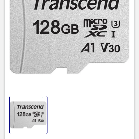
Giao diện phần cứng: microSDXC
Lớp tốc độ của Hiệp hội kỹ thuật số an toàn: Lớp 10
TIC.VN
– Nhà phân phối và cung cấp giải pháp công nghệ uy tín
tại Việt Nam. Chúng tôi chuyên cung cấp đa dạng sản phẩm:
Laptop
,
Máy tính PC
,
Máy chủ - Server
,
Thiết bị mạng
,
Camera
giám sát
,
Tổng đài
,
Màn hình tương tác
,
Linh kiện máy tính
,
Điện
máy
như tivi, tủ lạnh, máy giặt, máy hút ẩm... cùng nhiều thiết bị
công nghệ khác.
TIC.VN
cam kết mang đến
sản phẩm chính
hãng, giá tốt, dịch vụ chuyên nghiệp
, đáp ứng tối đa nhu cầu của
doanh nghiệp cũng như gia đình và cá nhân.