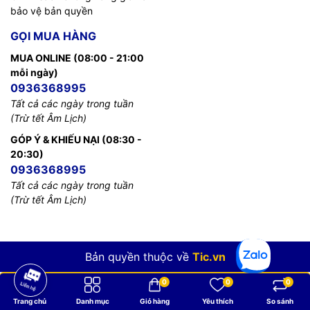
bảo vệ bản quyền
GỌI MUA HÀNG
MUA ONLINE (08:00 - 21:00
mỗi ngày)
0936368995
Tất cả các ngày trong tuần
(Trừ tết Âm Lịch)
GÓP Ý & KHIẾU NẠI (08:30 -
20:30)
0936368995
Tất cả các ngày trong tuần
(Trừ tết Âm Lịch)
Bản quyền thuộc về
Tic.vn
0
0
0
Trang chủ
Danh mục
Giỏ hàng
Yêu thích
So sánh