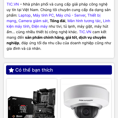
TIC.VN
– Nhà phân phối và cung cấp giải pháp công nghệ
uy tín tại Việt Nam. Chúng tôi chuyên cung cấp đa dạng sản
phẩm:
Laptop
,
Máy tính PC
,
Máy chủ - Server
,
Thiết bị
mạng
,
Camera giám sát
,
Tổng đài
,
Màn hình tương tác
,
Linh
kiện máy tính
,
Điện máy
như tivi, tủ lạnh, máy giặt, máy hút
ẩm... cùng nhiều thiết bị công nghệ khác.
TIC.VN
cam kết
mang đến
sản phẩm chính hãng, giá tốt, dịch vụ chuyên
nghiệp
, đáp ứng tối đa nhu cầu của doanh nghiệp cũng như
gia đình và cá nhân.
Có thể bạn thích