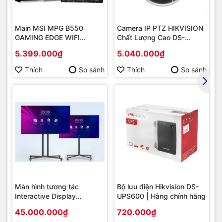
Main MSI MPG B550
Camera IP PTZ HIKVISION
GAMING EDGE WIFI
Chất Lượng Cao DS-
(Chipset AMD B550/
2DE2202-DE3
5.399.000₫
5.040.000₫
Socket AM4/ VGA
onboard)
Thích
So sánh
Thích
So sánh
Màn hình tương tác
Bộ lưu điện Hikvision DS-
Interactive Display
UPS600 | Hàng chính hãng
Hikvision DS-D5B86RB/FL
45.000.000₫
720.000₫
86 | Cấu hình cao cấp |