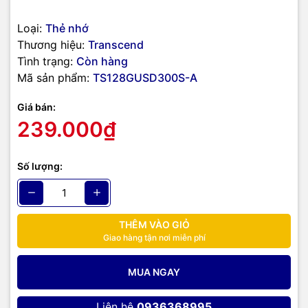
Loại:
Thẻ nhớ
Thương hiệu:
Transcend
Tình trạng:
Còn hàng
Mã sản phẩm:
TS128GUSD300S-A
Giá bán:
239.000₫
Số lượng:
THÊM VÀO GIỎ
Giao hàng tận nơi miễn phí
MUA NGAY
Liên hệ
0936368995