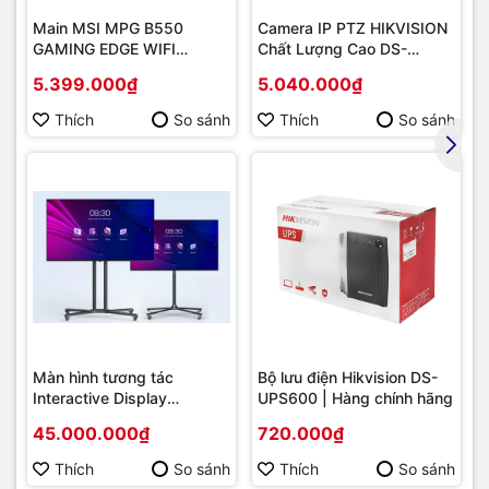
Main MSI MPG B550
Camera IP PTZ HIKVISION
GAMING EDGE WIFI
Chất Lượng Cao DS-
(Chipset AMD B550/
2DE2202-DE3
5.399.000₫
5.040.000₫
Socket AM4/ VGA
onboard)
Thích
So sánh
Thích
So sánh
Màn hình tương tác
Bộ lưu điện Hikvision DS-
Interactive Display
UPS600 | Hàng chính hãng
Hikvision DS-D5B86RB/FL
45.000.000₫
720.000₫
86 | Cấu hình cao cấp |
Hàng chính hãng
Thích
So sánh
Thích
So sánh