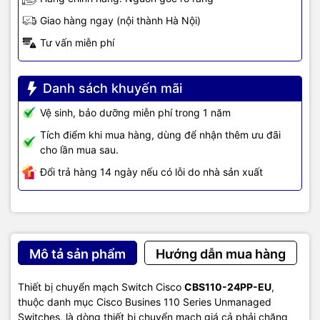
công nghệ khác.
TIC.VN
cam kết mang đến
sản phẩm chính
hãng, giá tốt, dịch vụ chuyên nghiệp
, đáp ứng tối đa nhu cầu của
Giao hàng ngay (nội thành Hà Nội)
doanh nghiệp cũng như gia đình và cá nhân.
Tư vấn miễn phí
Danh sách khuyến mãi
Vệ sinh, bảo dưỡng miễn phí trong 1 năm
Tích điểm khi mua hàng, dùng để nhận thêm ưu đãi
cho lần mua sau.
Đổi trả hàng 14 ngày nếu có lỗi do nhà sản xuất
Mô tả sản phẩm
Hướng dẫn mua hàng
Thiết bị chuyển mạch Switch Cisco
CBS110-24PP-EU
,
thuộc danh mục Cisco Busines 110 Series Unmanaged
Switches, là dòng thiết bị chuyển mạch giá cả phải chăng