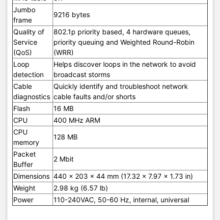
Jumbo
9216 bytes
frame
Quality of
802.1p priority based, 4 hardware queues,
Service
priority queuing and Weighted Round-Robin
(QoS)
(WRR)
Loop
Helps discover loops in the network to avoid
detection
broadcast storms
Cable
Quickly identify and troubleshoot network
diagnostics
cable faults and/or shorts
Flash
16 MB
CPU
400 MHz ARM
CPU
128 MB
memory
Packet
2 Mbit
Buffer
Dimensions
440 x 203 x 44 mm (17.32 x 7.97 x 1.73 in)
Weight
2.98 kg (6.57 lb)
Power
110-240VAC, 50-60 Hz, internal, universal