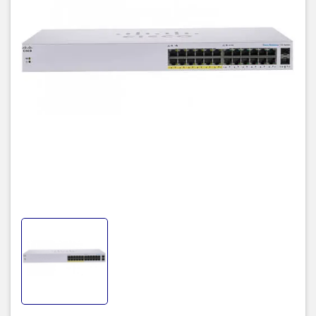
Switching
48 Gbps
capacity
MAC table
8K
Jumbo
9216 bytes
frame
Quality of
802.1p priority based, 4 hardware queues, priority
Service
queuing and Weighted Round-Robin (WRR)
(QoS)
Loop
Helps discover loops in the network to avoid
detection
broadcast storms
Cable
Quickly identify and troubleshoot network cable
diagnostics
faults and/or shorts
Flash
16 MB
CPU
400 MHz ARM