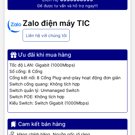
Để được tư vấn và hỗ trợ ngay!!!
Zalo điện máy TIC
Liên hệ với chúng tôi
Ưu đãi khi mua hàng
Tốc độ LAN: Gigabit (1000Mbps)
Số cổng: 8 Cổng
Cổng kết nối: 8 Cổng Plug-and-play hoạt động đơn giản
Switch cổng quang: Không tích hợp
Switch quản lý: Unmanaged Switch
Switch POE: Không tích hợp
Kiểu Switch: Switch Gigabit (1000Mbps)
TIC.VN
– Nhà phân phối và cung cấp giải pháp công nghệ uy tín
tại Việt Nam. Chúng tôi chuyên cung cấp đa dạng sản phẩm:
Laptop
,
Máy tính PC
,
Máy chủ - Server
,
Thiết bị mạng
,
Camera
giám sát
Cam kết bán hàng
,
Tổng đài
,
Màn hình tương tác
,
Linh kiện máy tính
,
Điện
máy
như tivi, tủ lạnh, máy giặt, máy hút ẩm... cùng nhiều thiết bị
Hàng chính hãng. Nguồn gốc rõ ràng