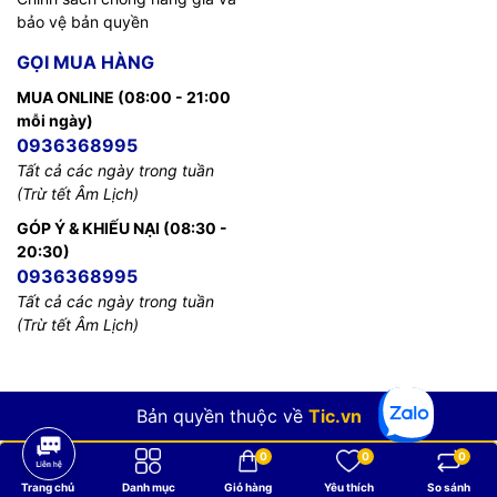
bảo vệ bản quyền
GỌI MUA HÀNG
MUA ONLINE (08:00 - 21:00
mỗi ngày)
0936368995
Tất cả các ngày trong tuần
(Trừ tết Âm Lịch)
GÓP Ý & KHIẾU NẠI (08:30 -
20:30)
0936368995
Tất cả các ngày trong tuần
(Trừ tết Âm Lịch)
Bản quyền thuộc về
Tic.vn
0
0
0
Trang chủ
Danh mục
Giỏ hàng
Yêu thích
So sánh