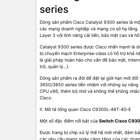
series
III.
48T
Dòng sản phẩm Cisco Catalyst 9300 series là một
các mạng doanh nghiệp và mạng cơ sở hạ tầng. 
Layer 3 với tính năng cải tiến, bảo mật cao và 
Bảng cấu h
Catalyst 9300 series được Cisco nhấn mạnh là d
Mã sản p
bị chuyển mạch Enterprise-class có hỗ trợ khả 
là giải pháp hoàn hảo cho vấn đề bảo mật, Intern
trữ, quản lý…).
Loại Switc
Dòng sản phẩm ra đời để đặt lại giới hạn mới đối
Dạng Swit
3650/3850 series tiền nhiệm với những sự nâng 
CPU x86, thêm bộ nhớ và không thể không nhắc
Cisco.
Giao diện
II. Mô tả tổng quan Cisco C9300L-48T-4G-E
PoE
Một số đặc điểm nổi bật của
Switch Cisco C93
Được trang bị chip xử lý thế hệ mới nhất, đảm 
các nhu cầu mạng ngày càng tăng của các doan