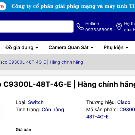
Hotline
Hệ t
0936368995
cửa 
Đồ gia dụng
Camera Quan Sát
Phụ kiện
Cisco C9300L-48T-4G-E | Hàng chính hãng
co C9300L-48T-4G-E | Hàng chính hãn
Loại:
Switch
Thương hiệu:
Cisco
Tình trạng:
Còn hàng
Mã sản phẩm:
C9300
48T-4G-E
Giá bán: