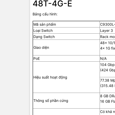
48T-4G-E
Khối lượn
Bảng cấu hình:
Thời gian
Mã sản phẩm
C9300L-
Loại Switch
Layer 3
Dạng Switch
Rack mo
Nguồn
48x 10/1
Giao diện
4x 1G fi
PoE
N/A
TIC.VN
– Nh
104 Gbps
chuyên cun
(424 Gbp
mạng
,
Came
tivi, tủ lạ
Hiệu suất hoạt động
77.38 Mp
mang đến
(315.48 
của doanh 
8 GB D
Thông số phần cứng
16 GB Fl
Có khả n