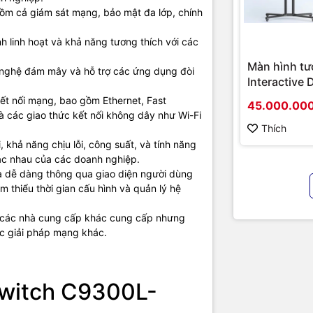
gồm cả giám sát mạng, bảo mật đa lớp, chính
 hoạt động
77.38 Mpps Forwarding rate
h linh hoạt và khả năng tương thích với các
(315.48 Mpps with Stacking)
Màn hình tư
 nghệ đám mây và hỗ trợ các ứng dụng đòi
Interactive 
8 GB DRAM
Hikvision D
phần cứng
16 GB Flash
kết nối mạng, bao gồm Ethernet, Fast
45.000.00
D5B86RB/FL
và các giao thức kết nối không dây như Wi-Fi
hình cao cấ
Thích
Có khả năng xếp chồng lên đến 8 thiết b
chính hãng
 khả năng chịu lỗi, công suất, và tính năng
Công nghệ Cisco StackWise-320
ác nhau của các doanh nghiệp.
xếp chồng (Stack)
và dễ dàng thông qua giao diện người dùng
Băng thông xếp chồng: 320Gbps
 thiểu thời gian cấu hình và quản lý hệ
à các nhà cung cấp khác cung cấp nhưng
ành
Cisco IOS XE
ác giải pháp mạng khác.
Network Essentials
1.73 x 17.5 x 16.1 inches
 Switch C9300L-
c
4.4 x 44.5 x 40.9 cm