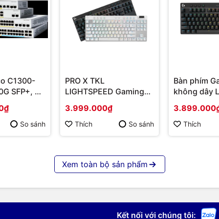
co C1300-
PRO X TKL
Bàn phím G
0G SFP+, 4x
LIGHTSPEED Gaming
không dây L
r/SFP+
Keyboard LIGHTSPEED
X TKL Ligh
0₫
3.999.000₫
3.899.000
ng chính
(Switch Tactile) | Hàng
đen Tactile 
chính hãng
920-012137
So sánh
Thích
So sánh
Thích
chính hãng
Xem toàn bộ sản phẩm
Kết nối với chúng tôi: