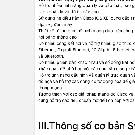
Hỗ trợ nhiều tính năng quản lý và bảo mật, bao 
Hiệu suất
sách quản lý và độ tin cậy cao.
Sử dụng hệ điều hành Cisco IOS XE, cung cấp tín
dịch vụ đám mây.
Thiết kế tối ưu cho mô hình mạng dựa trên công
hỏi băng thông cao.
Thông số 
Có nhiều cổng kết nối và hỗ trợ nhiều giao thức 
Ethernet, Gigabit Ethernet, 10 Gigabit Ethernet, 
và Bluetooth.
Có nhiều phiên bản khác nhau về số cổng kết nối,
khác nhau để phù hợp với các nhu cầu mạng kh
Khả năng 
Hỗ trợ tính năng cấu hình và quản lý trực quan 
đồ họa và hỗ trợ các công cụ tự động hóa để giảm
thống mạng.
Tương thích với các giải pháp mạng do Cisco v
Hệ điều h
cũng hỗ trợ các tiêu chuẩn mở để tích hợp với c
Phần mềm
III.Thông số cơ bản
Kích thướ