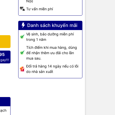
Nội)
Tư vấn miễn phí
9300
Danh sách khuyến mãi
Vệ sinh, bảo dưỡng miễn phí
 thiết kế
trong 1 năm
tch Layer 2
Tích điểm khi mua hàng, dùng
để nhận thêm ưu đãi cho lần
95
nền tảng
mua sau.
gay!!!
phẩm trong
Đổi trả hàng 14 ngày nếu có lỗi
dộng và đám
do nhà sản xuất
 trực tiếp
i như cấu
n StackWise
mạch