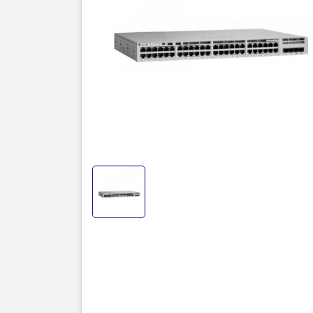
Thôn
I. N
seri
Dòng sản ph
cho các mạ
và Layer 3 
Catalyst 9
Thiết bị ch
đó đều là g
mây (lưu tr
Dòng sản ph
cho 3650/3
trúc CPU x
của Cisco.
II. Mô tả 