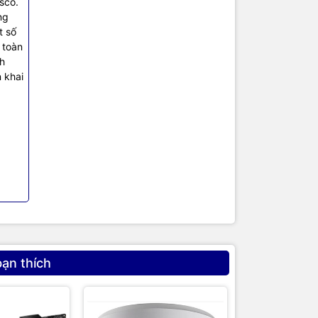
sco.
ng
đáp ứng
t số
 toàn
 đa lớp,
nh
 khai
hích với
ng dụng đòi
, Fast
 dây như Wi-
và tính
hiệp.
 người dùng
uản lý hệ
bạn thích
cấp nhưng