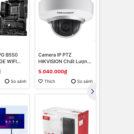
L-
PG B550
Camera IP PTZ
Router Wi-F
E WIFI
HIKVISION Chất Lượng
Băng Tần Ké
MD B550/
Cao DS-2DE2202-DE3
Hàng chính 
₫
5.040.000₫
1.567.000₫
/ VGA
So sánh
Thích
So sánh
Thích