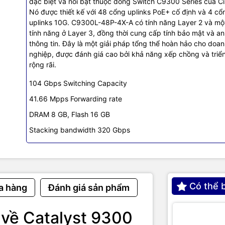
đặc biệt và nổi bật thuộc dòng Switch C9300 Series của Ci
 điểm nổi bật của
Switch Cisco C9300L-48T-4G-E
:
Nó được thiết kế với 48 cổng uplinks PoE+ cố định và 4 cổ
bị chip xử lý thế hệ mới nhất, đảm bảo hiệu suất hoạt động cao và 
uplinks 10G. C9300L-48P-4X-A có tính năng Layer 2 và mộ
hu cầu mạng ngày càng tăng của các doanh nghiệp.
tính năng ở Layer 3, đồng thời cung cấp tính bảo mật và an
u tính năng quản lý và bảo mật, bao gồm cả giám sát mạng, bảo mật
thông tin. Đây là một giải pháp tổng thể hoàn hảo cho doa
quản lý và độ tin cậy cao.
nghiệp, được đánh giá cao bởi khả năng xếp chồng và triển
điều hành Cisco IOS XE, cung cấp tính linh hoạt và khả năng tương t
rộng rãi.
ụ đám mây.
104 Gbps Switching Capacity
ối ưu cho mô hình mạng dựa trên công nghệ đám mây và hỗ trợ các ứ
ông cao.
41.66 Mpps Forwarding rate
ng kết nối và hỗ trợ nhiều giao thức kết nối mạng, bao gồm Ethernet
DRAM 8 GB, Flash 16 GB
igabit Ethernet, 10 Gigabit Ethernet, và các giao thức kết nối không
oth.
Stacking bandwidth 320 Gbps
iên bản khác nhau về số cổng kết nối, khả năng chịu lỗi, công suất, 
nhau để phù hợp với các nhu cầu mạng khác nhau của các doanh ng
 năng cấu hình và quản lý trực quan và dễ dàng thông qua giao diện
ỗ trợ các công cụ tự động hóa để giảm thiểu thời gian cấu hình và q
.
Có thể 
a hàng
Đánh giá sản phẩm
h với các giải pháp mạng do Cisco và các nhà cung cấp khác cung 
 các tiêu chuẩn mở để tích hợp với các giải pháp mạng khác.
 về Catalyst 9300