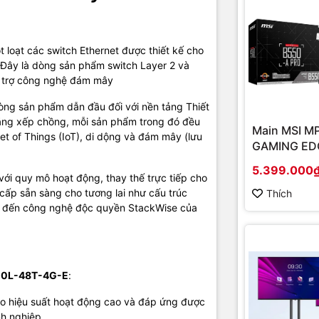
Thông số cơ bản Switch C9300
-4G-E
 loạt các switch Ethernet được thiết kế cho
Đây là dòng sản phẩm switch Layer 2 và
hỗ trợ công nghệ đám mây
ình:
òng sản phẩm dẫn đầu đối với nền tảng Thiết
hẩm
C9300L-48T-4G-E
năng xếp chồng, mỗi sản phẩm trong đó đều
Main MSI M
et of Things (IoT), di dộng và đám mây (lưu
GAMING EDG
h
Layer 3
(Chipset A
5.399.000
Socket AM4
 với quy mô hoạt động, thay thế trực tiếp cho
ch
Rack mountable 1U
onboard)
cấp sẵn sàng cho tương lai như cấu trúc
Thích
 đến công nghệ độc quyền StackWise của
48x 10/100/1000 Ethernet Data ports
4x 1G fixed uplinks
N/A
00L-48T-4G-E
:
104 Gbps Switching Capacity
bảo hiệu suất hoạt động cao và đáp ứng được
(424 Gbps with Stacking)
h nghiệp.