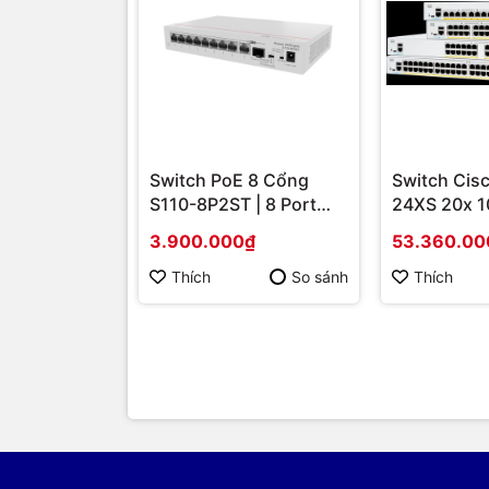
Switch PoE 8 Cổng
Switch Cis
S110-8P2ST | 8 Port
24XS 20x 1
PoE + 2 Uplink SFP 1G,
10G Coppe
3.900.000₫
53.360.00
Giá Tốt
combo | Hà
hãng
Thích
So sánh
Thích