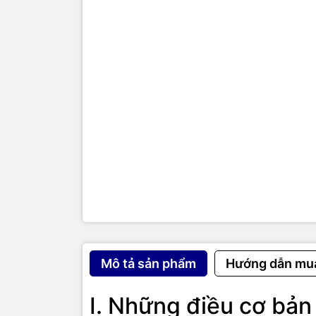
Một số đặc
Được trang 
được các n
Hỗ trợ nhiề
chính sách 
Sử dụng hệ 
các dịch v
Thiết kế t
hỏi băng th
Có nhiều cổ
Ethernet, G
Fi và Blueto
Có nhiều ph
năng khác 
Hỗ trợ tính
đồ họa và h
thống mạng
Mô tả sản phẩm
Hướng dẫn mu
Tương thíc
cũng hỗ trợ
I. Những điều cơ bản