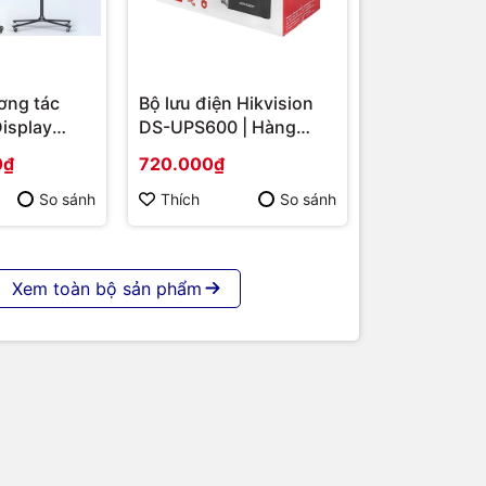
ơng tác
Bộ lưu điện Hikvision
Display
DS-UPS600 | Hàng
S-
chính hãng
0₫
720.000₫
 86 | Cấu
p | Hàng
So sánh
Thích
So sánh
ị
Xem toàn bộ sản phẩm