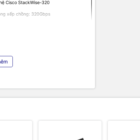
hệ Cisco StackWise-320
ông xếp chồng: 320Gbps
S XE
Essentials
.5 x 16.1 inches
.5 x 40.9 cm
hêm
giờ
-350WAC
00-240VAC, 50-60 Hz, 4-2A
 350W (56V – 6.25A)
ng nghệ uy tín tại Việt Nam. Chúng tôi
y tính PC
,
Máy chủ - Server
,
Thiết bị mạng
,
Linh kiện máy tính
,
Điện máy
như tivi, tủ
ị công nghệ khác.
TIC.VN
cam kết mang đến
nghiệp
, đáp ứng tối đa nhu cầu của doanh