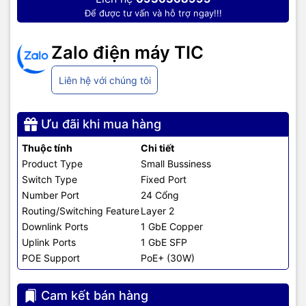
Hỗ trợ các tính năng
SSL, SSH, IEEE 802.1X, STP loops,
Để được tư vấn và hỗ trợ ngay!!!
bảo mật
RADIUS, DoS prevention, . .
Zalo điện máy TIC
Flash
256 MB
CPU Memory
512 MB
Liên hệ với chúng tôi
Packet Buffer
1.5 MB
Ưu đãi khi mua hàng
Kích thước
445 x 299 x 44 mm
Thuộc tính
Chi tiết
Product Type
Small Bussiness
Cân nặng
3.53 kg
Switch Type
Fixed Port
Number Port
24 Cổng
Nguồn điện
100 – 240V 50 – 60Hz
Routing/Switching Feature
Layer 2
Nhiệt độ hoạt động
-5 ° đến 50 ° C
Downlink Ports
1 GbE Copper
Uplink Ports
1 GbE SFP
Độ ẩm hoạt động
10% – 90%
POE Support
PoE+ (30W)
Cam kết bán hàng