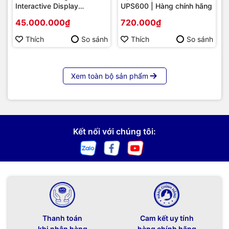
Interactive Display
UPS600 | Hàng chính hãng
Hikvision DS-D5B86RB/FL
45.000.000₫
720.000₫
86 | Cấu hình cao cấp |
Hàng chính hãng
Thích
So sánh
Thích
So sánh
Xem toàn bộ sản phẩm
Kết nối với chúng tôi:
Thanh toán
Cam kết uy tính
khi nhận hàng
hàng chính hãng