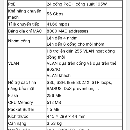
PoE
24 cổng PoE+, công suất 195W
Khả năng chuyển
56 Gbps
mạch
Tỉ lệ chuyển tiếp
41.66 mpps
Bảng địa chỉ MAC
8000 MAC addresses
Lên đến 4 nhóm
Nhóm cổng
Lên đến 8 cổng cho mỗi nhóm
Hỗ trợ lên đến 255 VLAN hoạt động
đồng thời
VLAN
VLAN dựa trên cổng và dựa trên thẻ
802.1Q
VLAN khách
Hỗ trợ các tính
SSL, SSH, IEEE 802.1X, STP loops,
năng bảo mật
RADIUS, DoS prevention, . .
Flash
256 MB
CPU Memory
512 MB
Packet Buffer
1.5 MB
Kích thước
445 x 299 x 44 mm
Cân nặng
3.53 kg