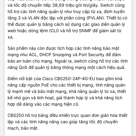
và tốc độ chuyển tiếp 38,69 triệu gói tin/giây. Switch cũng
hỗ trợ các tính năng quản lý như truy cập từ xa, định tuyến
tầng 3 và VLAN độc lập với phần cứng (PVLAN). Thiết bị có
thể được quản lý bằng cách sử dụng các giao diện quản lý
web hoặc dòng lệnh (CLI) và hỗ trợ SNMP để giám sát từ
xa.
Sản phẩm này còn được tích hợp các tính năng bảo mật
mạng như ACL, DHCP Snooping và Port Security để đảm
bảo an toàn cho mạng. Ngoài ra, switch cũng hỗ trợ các tính
năng QoS để quản lý băng thông mạng một cách hiệu quả.
Điểm nổi bật của Cisco CBS250-24P-4G-EU bao gồm khả
năng cấp nguồn PoE cho các thiết bị mạng, tính năng quản
lý mạnh mẽ và bảo mật mạng, khả năng quản lý từ xa, thiết
kế nhỏ gọn và linh hoạt, giá thành hợp lý và khả năng tích
hợp dễ dàng vào các mạng hiện có.
CBS250 hỗ trợ bảng điều khiển trực quan đơn giản hóa thiết
lập và các tính năng nâng cao giúp tăng tốc độ chuyển
mạch, bảo mật.