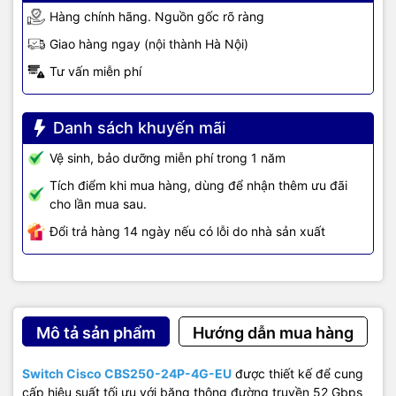
Hàng chính hãng. Nguồn gốc rõ ràng
Giao hàng ngay (nội thành Hà Nội)
Tư vấn miễn phí
Danh sách khuyến mãi
Vệ sinh, bảo dưỡng miễn phí trong 1 năm
TIC.VN
– Nhà phân phối và cung cấp giải pháp công nghệ uy tín
Tích điểm khi mua hàng, dùng để nhận thêm ưu đãi
tại Việt Nam. Chúng tôi chuyên cung cấp đa dạng sản phẩm:
cho lần mua sau.
Laptop
,
Máy tính PC
,
Máy chủ - Server
,
Thiết bị mạng
,
Camera
giám sát
,
Tổng đài
,
Màn hình tương tác
,
Linh kiện máy tính
,
Điện
Đổi trả hàng 14 ngày nếu có lỗi do nhà sản xuất
máy
như tivi, tủ lạnh, máy giặt, máy hút ẩm... cùng nhiều thiết bị
công nghệ khác.
TIC.VN
cam kết mang đến
sản phẩm chính
hãng, giá tốt, dịch vụ chuyên nghiệp
, đáp ứng tối đa nhu cầu của
doanh nghiệp cũng như gia đình và cá nhân.
Mô tả sản phẩm
Hướng dẫn mua hàng
Switch Cisco CBS250-24P-4G-EU
được thiết kế để cung
cấp hiệu suất tối ưu với băng thông đường truyền 52 Gbps