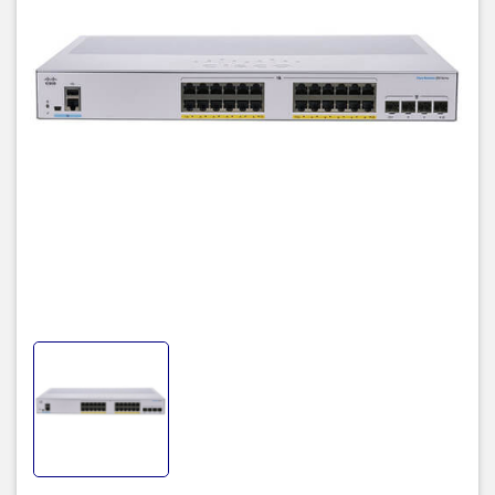
CBS250 hỗ trợ bảng điều khiển trực quan đơn giản hóa thiết lập và
các tính năng nâng cao giúp tăng tốc độ chuyển mạch, bảo mật.
Đồng thời, Cisco CBS250-24P-4G-EU rất dễ triển khai và cấu hình,
cho phép bạn tận dụng các dịch vụ mạng được quản lý mà doanh
nghiệp của bạn cần.
Thiết bị switch Cisco này cung cấp sự kết hợp lý tưởng giữa khả
năng chi trả và hiệu quả cho văn phòng nhỏ, đồng thời giúp bạn
tạo ra hiệu suất lao động hiệu quả hơn, được kết nối tốt hơn.
Thiết bị chuyển mạch CBS250-24P-4G-EU là dòng thiết bị chuyển
mạch Ethernet được quản lý cấu hình cố định.
Tuy nhiên, không giống như các giải pháp chuyển mạch doanh
nghiệp nhỏ khác chỉ cung cấp các khả năng mạng được quản lý
trong các mô hình đắt tiền nhất, CBS250-24P-4G-EU còn hỗ trợ
khả năng quản lý bảo mật nâng cao và các tính năng mạng mà
bạn cần để hỗ trợ dữ liệu cấp doanh nghiệp, thoại, bảo mật và
công nghệ không dây.
Thông số kỹ thuật
CBS250-24P-4G-EU