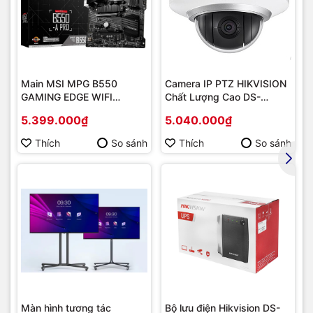
Main MSI MPG B550
Camera IP PTZ HIKVISION
GAMING EDGE WIFI
Chất Lượng Cao DS-
(Chipset AMD B550/
2DE2202-DE3
5.399.000₫
5.040.000₫
Socket AM4/ VGA
onboard)
Thích
So sánh
Thích
So sánh
Màn hình tương tác
Bộ lưu điện Hikvision DS-