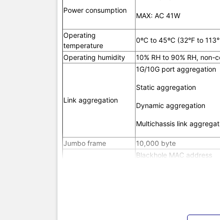
Power consumption
MAX: AC 41W
Flow contr
Operating
0ºC to 45ºC (32°F to 113°
temperature
Operating humidity
10% RH to 90% RH, non-c
VLAN
1G/10G port aggregation
Static aggregation
Link aggregation
Dynamic aggregation
ARP
Multichassis link aggregat
ND
Jumbo frame
10,000 byte
Blackhole MAC address
VLAN virtu
MAC address table
MAC learning limit
Flow control
802.3x flow control and 
DHCP
Port-based VLAN
QinQ