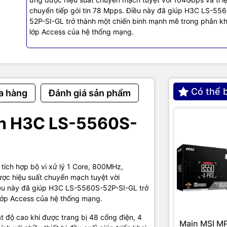
0S-52P-SI-GL có đầy đủ các công cụ quản trị và cấu hình như cổn
chuyển tiếp gói tin 78 Mpps. Điều này đã giúp H3C LS-55
EB, các giao thức truy cập từ xa SSH, Telnet, giúp kỹ thuật viên đơ
52P-SI-GL trở thành một chiến binh mạnh mẽ trong phân k
nh triển khai. Ngoài ra H3C LS-5560S-52P-SI-GL còn tương thích đư
lớp Access của hệ thống mạng.
ám sát chyên biệt thông qua các nền tảng NM, chẳng hạn như Open
 quản trị viên phát hiện và khắc phục sự cố nhanh chóng.
g số kỹ thuật Switch H3C LS
Có thể 
S-52P-SI-GL Specifications
a hàng
Đánh giá sản phẩm
ch H3C LS-5560S-
t H3C LS-5560S-52P-SI-GL
S5560S-52P-SI
ích hợp bộ vi xử lý 1 Core, 800MHz,
hing
104 Gbps
 hiệu suất chuyển mạch tuyệt vời
Điều này đã giúp H3C LS-5560S-52P-SI-GL trở
rwarding
lớp Access của hệ thống mạng.
78 Mpps
 độ cao khi được trang bị 48 cổng điện, 4
Main MSI M