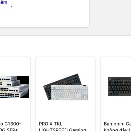
hêm
Static and Dynamic DNS
IPV4 and IPV6
IPV4/IPV6 static routing
rotocols
RIP/RIPng, OSPFV1/V2/V3
Storm suppression based on port bandwidth percentage
Storm suppression based on PPS
Storm suppression based on BPS
pression
Broadcast traffic/Multicast traffic/Unknown unicast traffic
suppression
STP/RSTP/MSTP
STP Root Protection
ng network
Smart Link
3
RRPP
co C1300-
PRO X TKL
Bàn phím G
 on port bandwidth percentage
0G SFP+, 4x
LIGHTSPEED Gaming
không dây L
 on PPS