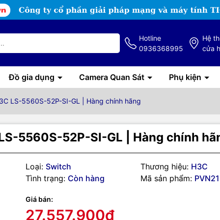
Hotline
Hệ t
0936368995
cửa 
Đồ gia dụng
Camera Quan Sát
Phụ kiện
H3C LS-5560S-52P-SI-GL | Hàng chính hãng
 LS-5560S-52P-SI-GL | Hàng chính hã
Loại:
Switch
Thương hiệu:
H3C
Tình trạng:
Còn hàng
Mã sản phẩm:
PVN21
Giá bán:
27.557.900₫
g số kỹ thuật