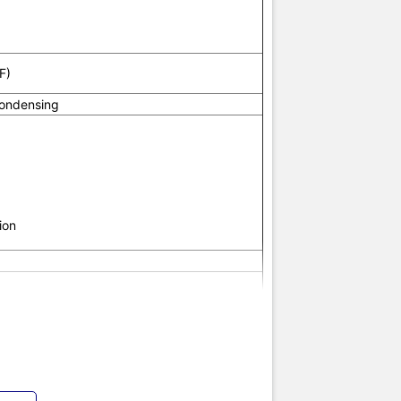
ol
802.3x flow control and half-duplex backpressure
F)
Port-based VLAN
QinQ
ondensing
Voice VLAN
MAC VLAN
ARP Detection
ARP speed limit
ion
Supported
al port
Supported
DHCP Client
DHCP Snooping
half-duplex backpressure
DHCP Relay
DHCP Server
DHCP Option82