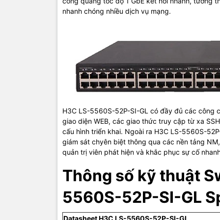
cổng quang tốc độ 1 GbE kết nối nhanh, tương thíc
CPU
nhanh chóng nhiều dịch vụ mạng.
Dimension
(H × W × 
Weight
Managem
Ethernet 
SDRAM/Fl
H3C LS-5560S-52P-SI-GL có đầy đủ các công cụ 
giao diện WEB, các giao thức truy cập từ xa SSH,
Maximum s
cấu hình triển khai. Ngoài ra H3C LS-5560S-52P
num
giám sát chyên biệt thông qua các nền tảng NM
quản trị viên phát hiện và khắc phục sự cố nhan
Stacking 
Thông số kỹ thuật S
Service po
5560S-52P-SI-GL Sp
Datasheet H3C LS-5560S-52P-SI-GL