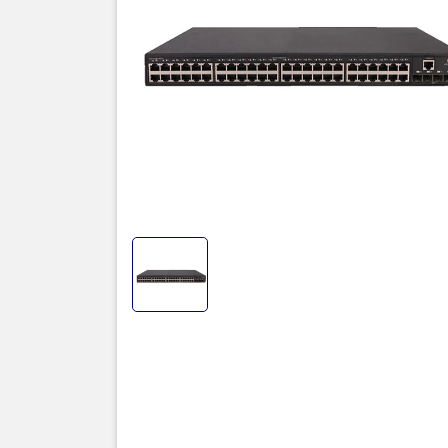
Thiế
52P-
Thiết bị c
SDRAM 512M
104Gbps và
trở thành 
Switch H3C
4 cổng quan
khai nhanh