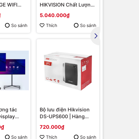
E WIFI
HIKVISION Chất Lượng
Băng Tần Ké
MD B550/
Cao DS-2DE2202-DE3
Hàng chính 
₫
5.040.000₫
1.567.000₫
/ VGA
So sánh
Thích
So sánh
Thích
ơng tác
Bộ lưu điện Hikvision
Display
DS-UPS600 | Hàng
S-
chính hãng
0₫
720.000₫
 86 | Cấu
p | Hàng
So sánh
Thích
So sánh