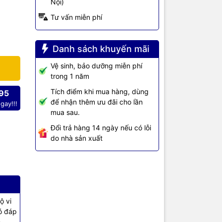
Nội)
60S-
Tư vấn miễn phí
Danh sách khuyến mãi
00MHz,
Vệ sinh, bảo dưỡng miễn phí
t vời
trong 1 năm
-52P-SI-GL
ạng.
Tích điểm khi mua hàng, dùng
95
để nhận thêm ưu đãi cho lần
gay!!!
cổng điện,
mua sau.
 giúp triển
Đổi trả hàng 14 ngày nếu có lỗi
do nhà sản xuất
ộ vi
ó đáp
ệ