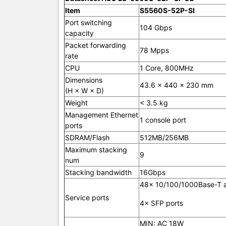
Item
S5560S-52P-SI
Power co
Port switching
104 Gbps
capacity
Packet forwarding
Operating
78 Mpps
rate
temperatu
CPU
1 Core, 800MHz
Operating
Dimensions
43.6 × 440 × 230 mm
(H × W × D)
Weight
< 3.5 kg
Management Ethernet
1 console port
ports
Link aggre
SDRAM/Flash
512MB/256MB
Maximum stacking
9
num
Stacking bandwidth
16Gbps
Jumbo fr
48× 10/100/1000Base-T au
Service ports
4× SFP ports
MAC addre
MIN: AC 18W