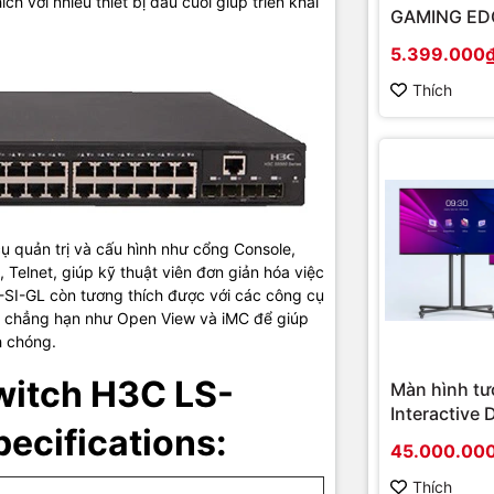
h với nhiều thiết bị đầu cuối giúp triển khai
1 Core, 800MHz
GAMING EDG
(Chipset A
s
5.399.000
43.6 × 440 × 230 mm
Socket AM4
D)
onboard)
Thích
< 3.5 kg
ent
1 console port
ports
ash
512MB/256MB
quản trị và cấu hình như cổng Console,
 Telnet, giúp kỹ thuật viên đơn giản hóa việc
tacking
9
-SI-GL còn tương thích được với các công cụ
, chẳng hạn như Open View và iMC để giúp
h chóng.
bandwidth
16Gbps
witch H3C LS-
Màn hình tư
48× 10/100/1000Base-T autosensing Ethernet ports
Interactive 
rts
ecifications:
4× SFP ports
Hikvision D
45.000.00
D5B86RB/FL
hình cao cấ
Thích