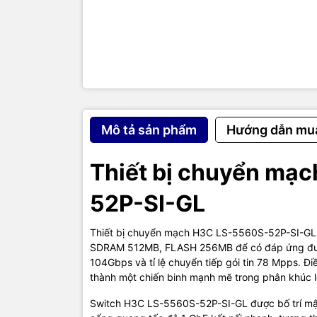
H3C LS-556
giao diện W
việc cấu hì
công cụ gi
iMC để giúp
Thôn
5560
Mô tả sản phẩm
Hướng dẫn mu
Thiết bị chuyển mạ
Datashee
52P-SI-GL
Item
Thiết bị chuyển mạch H3C LS-5560S-52P-SI-GL t
Port switc
capacity
SDRAM 512MB, FLASH 256MB để có đáp ứng được
104Gbps và tỉ lệ chuyển tiếp gói tin 78 Mpps. 
Packet fo
thành một chiến binh mạnh mẽ trong phân khúc 
rate
Switch H3C LS-5560S-52P-SI-GL được bố trí mật