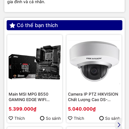
gia đình và cá nhân.
Có thể bạn thích
Main MSI MPG B550
Camera IP PTZ HIKVISION
GAMING EDGE WIFI
Chất Lượng Cao DS-
(Chipset AMD B550/
2DE2202-DE3
5.399.000₫
5.040.000₫
Socket AM4/ VGA
onboard)
Thích
So sánh
Thích
So sánh