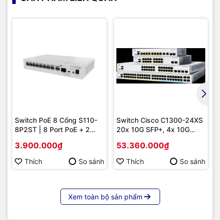
Switch PoE 8 Cổng S110-
Switch Cisco C1300-24XS
8P2ST | 8 Port PoE + 2
20x 10G SFP+, 4x 10G
Uplink SFP 1G, Giá Tốt
Copper/SFP+ combo |
3.900.000₫
53.360.000₫
Hàng chính hãng
Thích
So sánh
Thích
So sánh
Xem toàn bộ sản phẩm