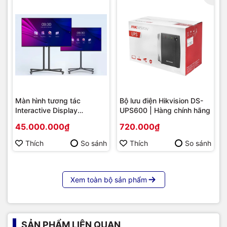
Màn hình tương tác
Bộ lưu điện Hikvision DS-
Interactive Display
UPS600 | Hàng chính hãng
Hikvision DS-D5B86RB/FL
45.000.000₫
720.000₫
86 | Cấu hình cao cấp |
Hàng chính hãng
Thích
So sánh
Thích
So sánh
Xem toàn bộ sản phẩm
SẢN PHẨM LIÊN QUAN