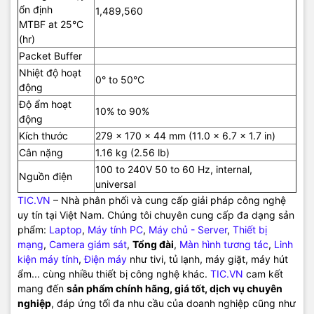
ổn định
1,489,560
MTBF at 25°C
(hr)
Packet Buffer
Nhiệt độ hoạt
0° to 50°C
động
Độ ẩm hoạt
10% to 90%
động
Kích thước
279 x 170 x 44 mm (11.0 x 6.7 x 1.7 in)
Cân nặng
1.16 kg (2.56 lb)
100 to 240V 50 to 60 Hz, internal,
Nguồn điện
universal
TIC.VN
– Nhà phân phối và cung cấp giải pháp công nghệ
uy tín tại Việt Nam. Chúng tôi chuyên cung cấp đa dạng sản
phẩm:
Laptop
,
Máy tính PC
,
Máy chủ - Server
,
Thiết bị
mạng
,
Camera giám sát
,
Tổng đài
,
Màn hình tương tác
,
Linh
kiện máy tính
,
Điện máy
như tivi, tủ lạnh, máy giặt, máy hút
ẩm... cùng nhiều thiết bị công nghệ khác.
TIC.VN
cam kết
mang đến
sản phẩm chính hãng, giá tốt, dịch vụ chuyên
nghiệp
, đáp ứng tối đa nhu cầu của doanh nghiệp cũng như