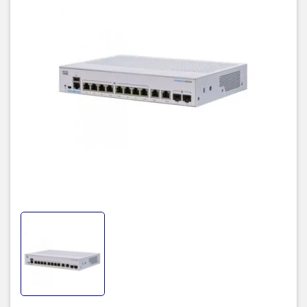
2 Gigabit SFP
PoE
N/A
Khả năng
20 Gbps
chuyển mạch
Tỉ lệ chuyển tiếp
14.88 mpps
Bảng địa chỉ
8K addresses
MAC
Hỗ trợ Giao thức kiểm soát Link Aggregation
IEEE 802.3ad (LACP)
Nhóm cổng
Lên đến 8 nhóm
Lên đến 8 cổng cho mỗi nhóm với 16 cổng
cho mỗi tập hợp liên kết 802.3ad
Stack phần cứng
N/A
Hỗ trợ đến 256 VLAN đồng thời
Các VLAN dựa trên cổng và dựa trên thẻ
VLAN
802.1Q