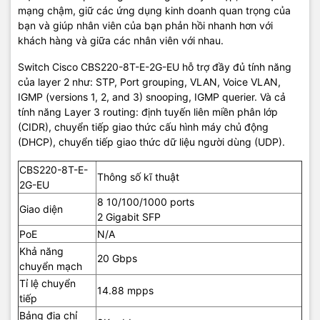
mạng chậm, giữ các ứng dụng kinh doanh quan trọng của
bạn và giúp nhân viên của bạn phản hồi nhanh hơn với
khách hàng và giữa các nhân viên với nhau.
Switch Cisco CBS220-8T-E-2G-EU hỗ trợ đầy đủ tính năng
của layer 2 như: STP, Port grouping, VLAN, Voice VLAN,
IGMP (versions 1, 2, and 3) snooping, IGMP querier. Và cả
tính năng Layer 3 routing: định tuyến liên miền phân lớp
(CIDR), chuyển tiếp giao thức cấu hình máy chủ động
(DHCP), chuyển tiếp giao thức dữ liệu người dùng (UDP).
CBS220-8T-E-
Thông số kĩ thuật
2G-EU
8 10/100/1000 ports
Giao diện
2 Gigabit SFP
PoE
N/A
Khả năng
20 Gbps
chuyển mạch
Tỉ lệ chuyển
14.88 mpps
tiếp
Bảng địa chỉ