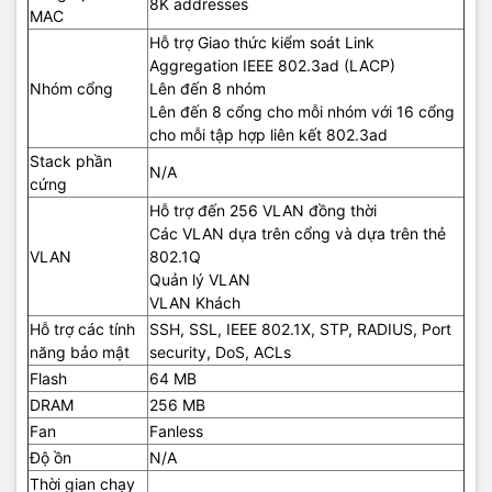
8K addresses
MAC
Hỗ trợ Giao thức kiểm soát Link
Aggregation IEEE 802.3ad (LACP)
Nhóm cổng
Lên đến 8 nhóm
Lên đến 8 cổng cho mỗi nhóm với 16 cổng
cho mỗi tập hợp liên kết 802.3ad
Stack phần
N/A
cứng
Hỗ trợ đến 256 VLAN đồng thời
Các VLAN dựa trên cổng và dựa trên thẻ
VLAN
802.1Q
Quản lý VLAN
VLAN Khách
Hỗ trợ các tính
SSH, SSL, IEEE 802.1X, STP, RADIUS, Port
năng bảo mật
security, DoS, ACLs
Flash
64 MB
DRAM
256 MB
Fan
Fanless
Độ ồn
N/A
Thời gian chạy