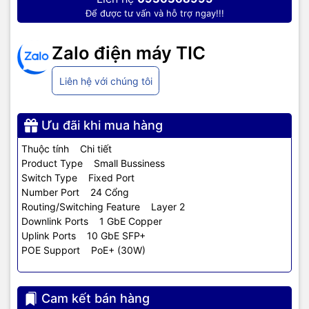
Nguồn điện
100 – 240V 50 – 60Hz
Để được tư vấn và hỗ trợ ngay!!!
Nhiệt độ hoạt động
-5 ° đến 50 ° C
Zalo điện máy TIC
Độ ẩm hoạt động
10% – 90%
Liên hệ với chúng tôi
Ưu đãi khi mua hàng
Thuộc tính Chi tiết
Product Type Small Bussiness
Switch Type Fixed Port
Number Port 24 Cổng
Routing/Switching Feature Layer 2
Downlink Ports 1 GbE Copper
Uplink Ports 10 GbE SFP+
POE Support PoE+ (30W)
Cam kết bán hàng