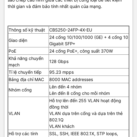
thời gian và đảm bảo tính nhất quán của mạng.
Thông số kỹ thuật
CBS250-24FP-4X-EU
24 cổng 10/100/1000 (GE) + 4 cổng 10
Giao diện
Gigabit SFP+
PoE
24 cổng PoE+, công suất 370W
Khả năng chuyển
128 Gbps
mạch
Tỉ lệ chuyển tiếp
95.23 mpps
Bảng địa chỉ MAC
8000 MAC addresses
Lên đến 4 nhóm
Nhóm cổng
Lên đến 8 cổng cho mỗi nhóm
Hỗ trợ lên đến 255 VLAN hoạt động
đồng thời
VLAN
VLAN dựa trên cổng và dựa trên thẻ
802.1Q
VLAN khách
Hỗ trợ các tính
SSL, SSH, IEEE 802.1X, STP loops,