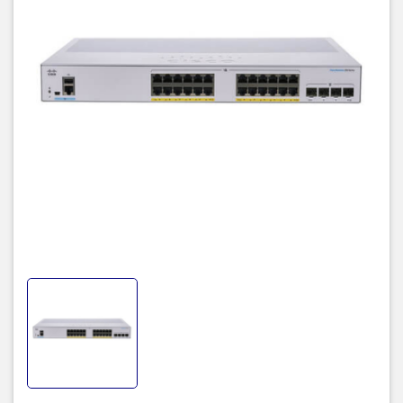
SNMP, RMON, Web UI và Cisco FindIT Network Manager. Thiết bị
cũng có khả năng quản lý linh hoạt với tính năng chuyển đổi cấu
hình, cho phép tự động sao chép cấu hình giữa các thiết bị cùng
loại để tiết kiệm thời gian và đảm bảo tính nhất quán của mạng.
Thông số kỹ thuật
CBS250-24FP-4X-EU
24 cổng 10/100/1000 (GE) + 4 cổng 10
Giao diện
Gigabit SFP+
PoE
24 cổng PoE+, công suất 370W
Khả năng chuyển
128 Gbps
mạch
Tỉ lệ chuyển tiếp
95.23 mpps
Bảng địa chỉ MAC
8000 MAC addresses