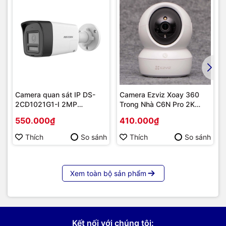
Camera quan sát IP DS-
Camera Ezviz Xoay 360
2CD1021G1-I 2MP
Trong Nhà C6N Pro 2K
Hikvision
(3.0MP)
550.000₫
410.000₫
Thích
So sánh
Thích
So sánh
Xem toàn bộ sản phẩm
Kết nối với chúng tôi: