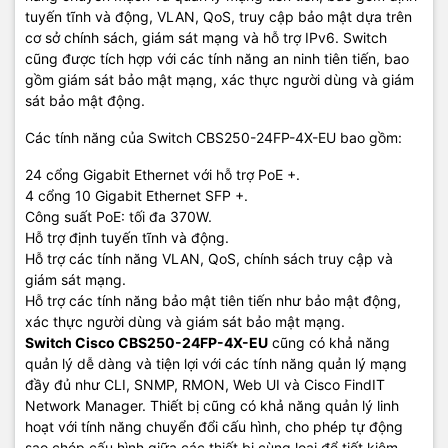
tuyến tĩnh và động, VLAN, QoS, truy cập bảo mật dựa trên
cơ sở chính sách, giám sát mạng và hỗ trợ IPv6. Switch
cũng được tích hợp với các tính năng an ninh tiên tiến, bao
gồm giám sát bảo mật mạng, xác thực người dùng và giám
sát bảo mật động.
Các tính năng của Switch CBS250-24FP-4X-EU bao gồm:
24 cổng Gigabit Ethernet với hỗ trợ PoE +.
4 cổng 10 Gigabit Ethernet SFP +.
Công suất PoE: tối đa 370W.
Hỗ trợ định tuyến tĩnh và động.
Hỗ trợ các tính năng VLAN, QoS, chính sách truy cập và
giám sát mạng.
Hỗ trợ các tính năng bảo mật tiên tiến như bảo mật động,
xác thực người dùng và giám sát bảo mật mạng.
Switch Cisco CBS250-24FP-4X-EU
cũng có khả năng
quản lý dễ dàng và tiện lợi với các tính năng quản lý mạng
đầy đủ như CLI, SNMP, RMON, Web UI và Cisco FindIT
Network Manager. Thiết bị cũng có khả năng quản lý linh
hoạt với tính năng chuyển đổi cấu hình, cho phép tự động
sao chép cấu hình giữa các thiết bị cùng loại để tiết kiệm