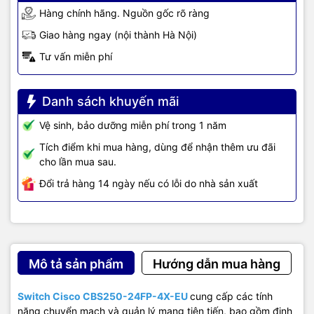
Hàng chính hãng. Nguồn gốc rõ ràng
Giao hàng ngay (nội thành Hà Nội)
Tư vấn miễn phí
Danh sách khuyến mãi
Vệ sinh, bảo dưỡng miễn phí trong 1 năm
TIC.VN
– Nhà phân phối và cung cấp giải pháp công nghệ uy tín
Tích điểm khi mua hàng, dùng để nhận thêm ưu đãi
tại Việt Nam. Chúng tôi chuyên cung cấp đa dạng sản phẩm:
cho lần mua sau.
Laptop
,
Máy tính PC
,
Máy chủ - Server
,
Thiết bị mạng
,
Camera
giám sát
,
Tổng đài
,
Màn hình tương tác
,
Linh kiện máy tính
,
Điện
Đổi trả hàng 14 ngày nếu có lỗi do nhà sản xuất
máy
như tivi, tủ lạnh, máy giặt, máy hút ẩm... cùng nhiều thiết bị
công nghệ khác.
TIC.VN
cam kết mang đến
sản phẩm chính
hãng, giá tốt, dịch vụ chuyên nghiệp
, đáp ứng tối đa nhu cầu của
doanh nghiệp cũng như gia đình và cá nhân.
Mô tả sản phẩm
Hướng dẫn mua hàng
Switch Cisco CBS250-24FP-4X-EU
cung cấp các tính
năng chuyển mạch và quản lý mạng tiên tiến, bao gồm định