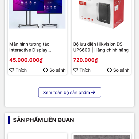
Màn hình tương tác
Bộ lưu điện Hikvision DS-
Interactive Display
UPS600 | Hàng chính hãng
Hikvision DS-D5B86RB/FL
45.000.000₫
720.000₫
86 | Cấu hình cao cấp |
Hàng chính hãng
Thích
So sánh
Thích
So sánh
Xem toàn bộ sản phẩm
SẢN PHẨM LIÊN QUAN