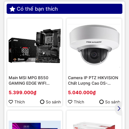
Có thể bạn thích
Main MSI MPG B550
Camera IP PTZ HIKVISION
GAMING EDGE WIFI
Chất Lượng Cao DS-
(Chipset AMD B550/
2DE2202-DE3
5.399.000₫
5.040.000₫
Socket AM4/ VGA
onboard)
Thích
So sánh
Thích
So sánh