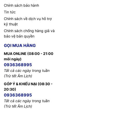
Chính sách bảo hành
TIC.VN
– Nhà phân phối và cung cấp giải pháp công nghệ uy tín
- IPv6 neighbor discovery
Tin tức
tại Việt Nam. Chúng tôi chuyên cung cấp đa dạng sản phẩm:
- IPv6 stateless address autoconfiguration
Chính sách về dịch vụ hỗ trợ
Laptop
,
Máy tính PC
,
Máy chủ - Server
,
Thiết bị mạng
,
Camera
(SLAAC)
kỹ thuật
giám sát
,
Tổng đài
,
Màn hình tương tác
,
Linh kiện máy tính
,
Điện
máy
như tivi, tủ lạnh, máy giặt, máy hút ẩm... cùng nhiều thiết bị
Chính sách chống hàng giả và
- IPv6 multicast routing
công nghệ khác.
TIC.VN
cam kết mang đến
sản phẩm chính
bảo vệ bản quyền
hãng, giá tốt, dịch vụ chuyên nghiệp
, đáp ứng tối đa nhu cầu của
Application
- NBAR2
GỌI MUA HÀNG
doanh nghiệp cũng như gia đình và cá nhân.
visibility and
- Flexible NetFlow (FNF)
control
MUA ONLINE (08:00 - 21:00
mỗi ngày)
- Performance Agent
0936368995
Tất cả các ngày trong tuần
Number of
- 50
(Trừ tết Âm Lịch)
recommended
users
GÓP Ý & KHIẾU NẠI (08:30 -
20:30)
®
CPU
Intel
x86 2.2-GHz
0936368995
Tất cả các ngày trong tuần
Default and
- Default 1 GB
(Trừ tết Âm Lịch)
maximum
DRAM