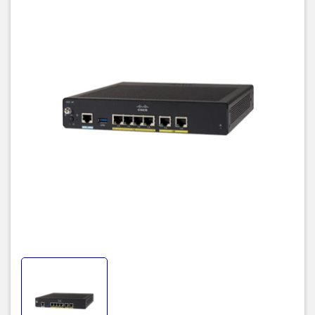
Cisco IOS Software
- Routing Information Protocol Versions 1 and 2
(RIPv1 and RIPv2)
- Generic Routing Encapsulation (GRE) and
Multipoint GRE (MGRE)
- Cisco Express Forwarding
- Standard 802.1d Spanning Tree Protocol
- Layer 2 Tunneling Protocol (L2TP)
- Network Address Translation (NAT)
- Dynamic Host Configuration Protocol (DHCP)
server, relay, and client
- Dynamic DNS
- DNS Proxy
IP and IP