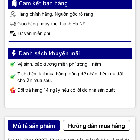
(MDI-MDX)
Cam kết bán hàng
- 25 802.1Q VLANs
Hàng chính hãng. Nguồn gốc rõ ràng
- MAC filtering
Giao hàng ngay (nội thành Hà Nội)
Tư vấn miễn phí
- Switched Port Analyzer (SPAN)
Switch
- Storm control
features
Danh sách khuyến mãi
- Smart ports
Vệ sinh, bảo dưỡng miễn phí trong 1 năm
- Secure MAC address
Tích điểm khi mua hàng, dùng để nhận thêm ưu đãi
- Internet Group Management Protocol Version
cho lần mua sau.
3 (IGMPv3) snooping
Đổi trả hàng 14 ngày nếu có lỗi do nhà sản xuất
- 802.1X
- Low-Latency Queuing (LLQ)
- Weighted Fair Queuing (WFQ)
Mô tả sản phẩm
Hướng dẫn mua hàng
- Class-Based WFQ (CBWFQ)