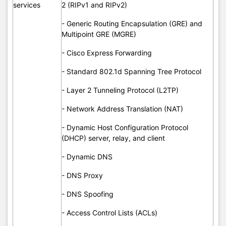
- QoS preclassify and prefragmentation
services
2 (RIPv1 and RIPv2)
- Hierarchical QoS (HQoS)
- Generic Routing Encapsulation (GRE) and
Multipoint GRE (MGRE)
- Cisco Configuration Professional
- Cisco Express Forwarding
- Cisco Configuration Express
- Standard 802.1d Spanning Tree Protocol
- Cisco Configuration Engine support
- Layer 2 Tunneling Protocol (L2TP)
- Cisco AutoInstall
- Network Address Translation (NAT)
- Cisco IP Service-Level Agreement (IP SLA)
- Dynamic Host Configuration Protocol
- Cisco IOS Embedded Event Manager (EEM)
(DHCP) server, relay, and client
- CiscoWorks
Management
- Dynamic DNS
- Cisco Security Manager
- DNS Proxy
- Telnet, Simple Network Management Protocol
- DNS Spoofing
Version 3 (SNMPv3), Secure Shell (SSH)
Protocol, Command-Line Interface (CLI), and
- Access Control Lists (ACLs)
HTTP management