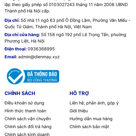
lập theo giấy phép số 0103027243 tháng 11 năm 2008 UBND
◦ EN61000-6-1: 2007
- IP SLA for Ethernet
Thành phố Hà Nội cấp.
◦ KN24: 2011
IPv6
- IPv6 addressing architecture
Địa chỉ:
Số nhà 11 ngõ 63 phố Ô Đồng Lầm, Phường Văn Miếu -
Quốc Tử Giám, Thành phố Hà Nội, Việt Nam
◦ TCVN 7317:2003
- IPv6 name resolution
Địa chỉ cửa hàng:
Số 158 ngõ 192 phố Lê Trọng Tấn, phường
Phương Liệt, Hà Nội
- IPv6 statistics
- Nonoperating temperature: -40° to 158°F
Điện thoại:
0936368995
(-40° to 70°C)
- IPv6 translation: Transport packets
Email:
admin@dienmay.xyz
between IPv6-only and IPv4-only endpoints
- Nonoperating humidity: 5% to 95% relative
(NAT-Protocol Translation)
humidity (noncondensing)
- Internet Control Message Protocol Version 6
- Nonoperating altitude: 0 to 15,000 ft (0 to
Environmental
4570 m)
(ICMPv6)
operating
range
CHÍNH SÁCH
HỖ TRỢ
- Operating temperature: 0° to 45°C (de-rate
- IPv6 DHCP
1°C per 1000-ft increase in altitude)
Điều khoản sử dụng
Liên hệ, phản ánh, góp ý
- OSPFv3
- Operating humidity: 5% to 95% relative
Hình thức thanh toán
Giới thiệu
humidity (noncondensing)
- BGP4+
Chính sách vận chuyển
Hướng dẫn mua hàng
- Operating altitude: 0 to 10,000 ft (0 to 3000 m)
Chính sách đổi trả hàng
Chính sách bảo mật
- IPv6 Path Maximum Transmission Unit
Chính sách kinh doanh
(PMTU)