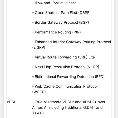
- IPv4 and IPv6 multicast
- RADIUS and TACACS+
- Cisco Next Generation Plug-and-Play (NG PnP)
- Open Shortest Path First (OSPF)
Protocol
- Border Gateway Protocol (BGP)
- Performance Routing (PfR)
- Virtual Router Redundancy Protocol (VRRP)
(RFC 2338)
High
- Enhanced Interior Gateway Routing Protocol
availability
- HSRP
(EIGRP)
- MHSRP
- Virtual Route Forwarding (VRF) Lite
- Next Hop Resolution Protocol (NHRP)
- Ethernet OA&M
- Bidirectional Forwarding Detection (BFD)
Metro
- Ethernet Local Management Interface (E-LMI)
Ethernet
- Web Cache Communication Protocol
- IP SLA for Ethernet
(WCCP)
xDSL
- True Multimode VDSL2 and ADSL2+ over
- IPv6 addressing architecture
Annex A, including traditional G.DMT and
- IPv6 name resolution
T1.413