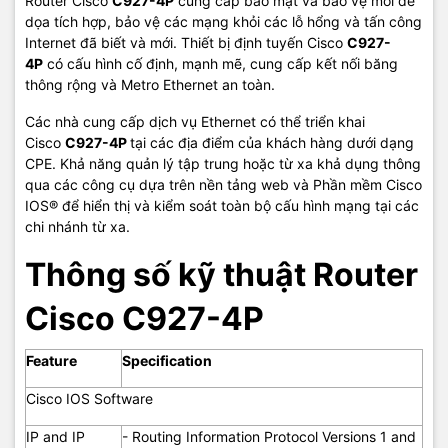
Router Cisco
C927-4P
cung cấp bảo mật và bảo vệ mối đe
- Class-Based Traffic Shaping (CBTS)
dọa tích hợp, bảo vệ các mạng khỏi các lỗ hổng và tấn công
- Class-Based Traffic Policing (CBTP)
Internet đã biết và mới. Thiết bị định tuyến Cisco
C927-
4P
có cấu hình cố định, mạnh mẽ, cung cấp kết nối băng
- Policy-Based Routing (PBR)
thông rộng và Metro Ethernet an toàn.
- Class-Based QoS MIB
Các nhà cung cấp dịch vụ Ethernet có thể triển khai
Cisco
C927-4P
tại các địa điểm của khách hàng dưới dạng
- Class of Service (CoS)-to-Differentiated
Services Code Point (DSCP) mapping
CPE. Khả năng quản lý tập trung hoặc từ xa khả dụng thông
qua các công cụ dựa trên nền tảng web và Phần mềm Cisco
Quality of
- Class-Based Weighted Random Early Detection
IOS® để hiển thị và kiểm soát toàn bộ cấu hình mạng tại các
Service (QoS)
(CBWRED)
chi nhánh từ xa.
- Network-Based Application Recognition
Thông số kỹ thuật Router
(NBAR)
- Link Fragmentation and Interleaving (LFI)
Cisco C927-4P
- Resource Reservation Protocol (RSVP)
Feature
Specification
- Real-Time Transport Protocol (RTP) header
compression (cRTP)
Cisco IOS Software
- Differentiated Services (DiffServ)
IP and IP
- Routing Information Protocol Versions 1 and