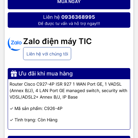
MUA NGAY
- World-class interoperability with industry-
standard DSL Access Multiplexer (DSLAM)
Liên hệ
0936368995
chipsets
Để được tư vấn và hỗ trợ ngay!!!
- Highest field reliability with Impulse Noise
Protection (INP) over Repetitive Electrical
Zalo điện máy TIC
Impulse Noise (REIN) and single isolated impulse
noise (SHINE), extended INP delay, G.INP,
physical layer retransmission, Seamless Rate
Liên hệ với chúng tôi
xDSL
Adaptation (SRA), and Bitswap
- VDSL2 Persistent Storage Device (PSD)
Ưu đãi khi mua hàng
profiles up to 17a/b with support for spectral
shaping
Router Cisco C927-4P ISR 927 1 WAN Port GE, 1 VADSL
- VDSL2 vectoring to offer blazing fiber speeds
(Annex B/J), 4 LAN Port GE managed switch, security with
over copper
VDSL/ADSL2+ Annex B/J, IP Base
- Remote management with TR069 and CWMP
✓ Mã sản phẩm: C926-4P
- Investment protection with Gigabit Ethernet
✓ Tình trạng: Còn Hàng
- Auto Media Device In/Media Device Cross Over