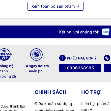
Xem toàn bộ sản phẩm
Kết nối với chúng tôi:
KHIẾU NẠI, GÓP Ý
 hàng nội
14 ngày đổi trả
0936368995
hành
miễn phí
i trong 2h
CHÍNH SÁCH
HỖ TRỢ
Điều khoản sử dụng
Liên hệ, phản á
 được thành lập
góp ý
Hình thức thanh toán