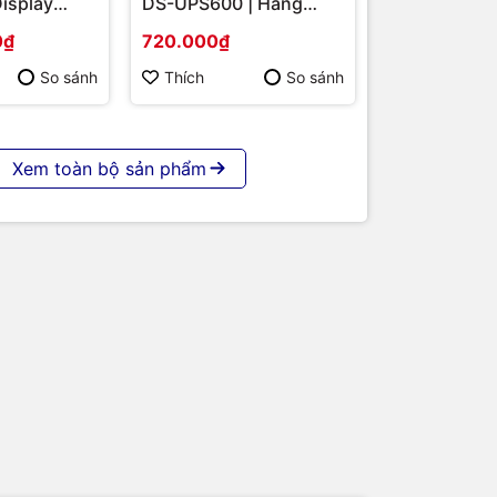
Display
DS-UPS600 | Hàng
S-
chính hãng
0₫
720.000₫
 86 | Cấu
p | Hàng
So sánh
Thích
So sánh
Xem toàn bộ sản phẩm