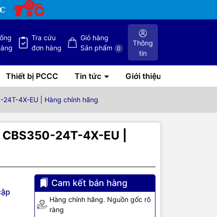
hống
Tra cứu
Giỏ hàng
Thông
hàng
đơn hàng
Sản phẩm
0
tin
Thiết bị PCCC
Tin tức
Giới thiệu
-24T-4X-EU | Hàng chính hãng
- CBS350-24T-4X-EU |
Cam kết bán hàng
cập
Hàng chính hãng. Nguồn gốc rõ
 khả năng
ràng
động hiệu