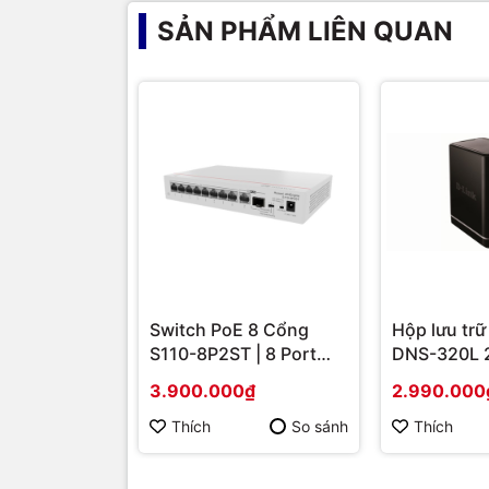
SẢN PHẨM LIÊN QUAN
Switch PoE 8 Cổng
Hộp lưu trữ
S110-8P2ST | 8 Port
DNS-320L 
PoE + 2 Uplink SFP 1G,
3.900.000₫
2.990.000
Giá Tốt
Thích
So sánh
Thích