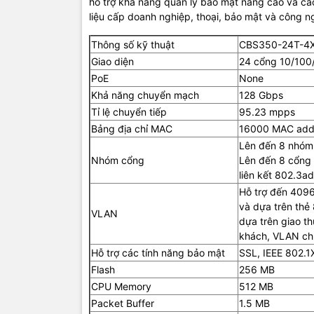
hỗ trợ khả năng quản lý bảo mật nâng cao và cá
Nhiệt độ 
liệu cấp doanh nghiệp, thoại, bảo mật và công 
Độ ẩm hoạ
Thông số kỹ thuật
CBS350-24T-4
Giao diện
24 cổng 10/100/
TIC.VN
– Nh
PoE
None
chuyên cun
Khả năng chuyển mạch
128 Gbps
mạng
,
Came
Tỉ lệ chuyển tiếp
95.23 mpps
tivi, tủ lạ
Bảng địa chỉ MAC
16000 MAC add
mang đến
Lên đến 8 nhóm
của doanh 
Nhóm cổng
Lên đến 8 cổng 
liên kết 802.3ad
Hỗ trợ đến 409
và dựa trên thẻ
VLAN
dựa trên giao 
khách, VLAN ch
Hỗ trợ các tính năng bảo mật
SSL, IEEE 802.1
Flash
256 MB
CPU Memory
512 MB
Packet Buffer
1.5 MB