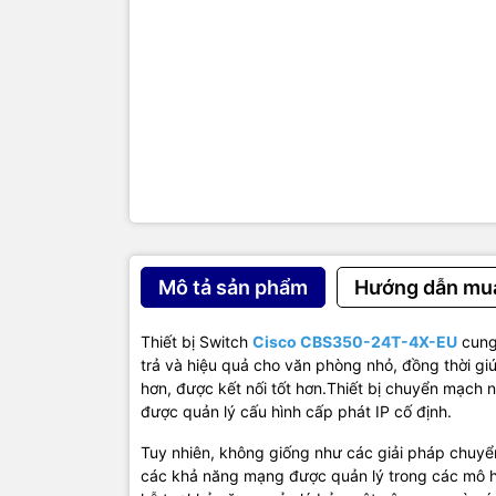
Nhóm cổn
VLAN
Hỗ trợ các
Flash
CPU Mem
Mô tả sản phẩm
Hướng dẫn mu
Packet Bu
Thiết bị Switch
Cisco CBS350-24T-4X-EU
cung 
trả và hiệu quả cho văn phòng nhỏ, đồng thời giú
Kích thướ
hơn, được kết nối tốt hơn.Thiết bị chuyển mạch 
được quản lý cấu hình cấp phát IP cố định.
Cân nặng
Tuy nhiên, không giống như các giải pháp chuy
Nguồn đi
các khả năng mạng được quản lý trong các mô h