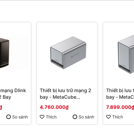
 mạng Dlink
Thiết bị lưu trữ mạng 2
Thiết bị lưu
2 Bay
bay - MetaCube
bay - MetaC
TS200-EU-GY-BP |
TS500-EU-G
₫
4.760.000₫
7.899.000
Hàng chính hãng
Hàng chính
So sánh
Thích
So sánh
Thích