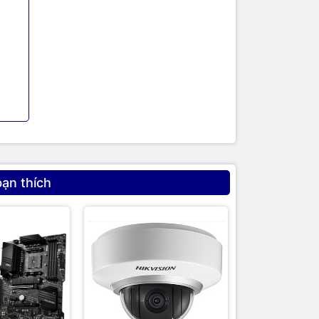
ỗi tập hợp
 trên cổng
MAC, VLAN
, VLAN
bạn thích