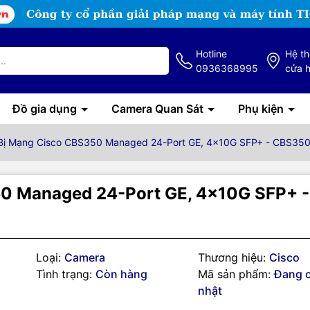
Hotline
Hệ t
0936368995
cửa 
Đồ gia dụng
Camera Quan Sát
Phụ kiện
 Bị Mạng Cisco CBS350 Managed 24-Port GE, 4x10G SFP+ - CBS350
50 Managed 24-Port GE, 4x10G SFP+ 
Loại:
Camera
Thương hiệu:
Cisco
g số kỹ thuật
Tình trạng:
Còn hàng
Mã sản phẩm:
Đang 
itch
Cisco CBS350-24T-4X-EU
cung cấp sự kết hợp lý tưởng giữa
nhật
hiệu quả cho văn phòng nhỏ, đồng thời giúp bạn tạo ra hiệu suất lao 