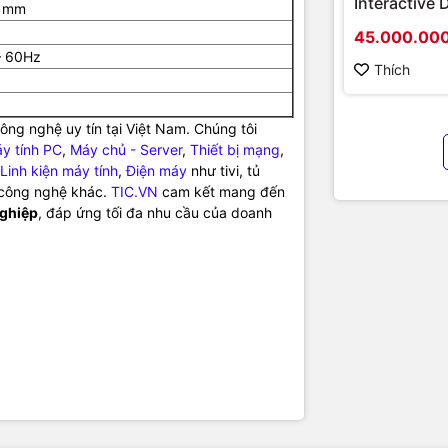
Interactive 
4 mm
Hikvision D
45.000.00
D5B86RB/FL
– 60Hz
hình cao cấ
Thích
chính hãng
ng nghệ uy tín tại Việt Nam. Chúng tôi
y tính PC
,
Máy chủ - Server
,
Thiết bị mạng
,
Linh kiện máy tính
,
Điện máy
như tivi, tủ
ị công nghệ khác.
TIC.VN
cam kết mang đến
nghiệp
, đáp ứng tối đa nhu cầu của doanh