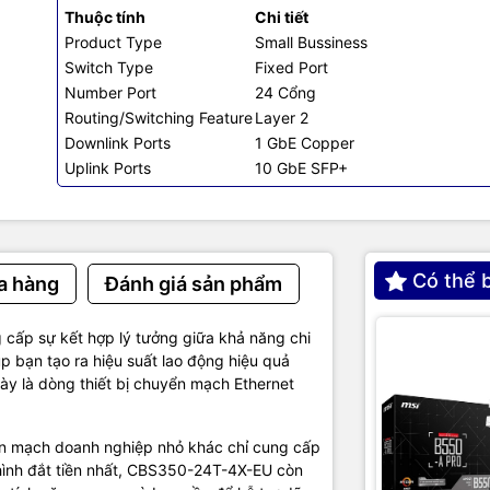
g
Lên đến 8 cổng cho mỗi nhóm với 16 cổng cho m
Thuộc tính
Chi tiết
liên kết 802.3ad
Product Type
Small Bussiness
Switch Type
Fixed Port
Hỗ trợ đến 4096 VLAN đồng thời; Các VLAN dựa
và dựa trên thẻ 802.1Q, VLAN dựa trên địa chỉ 
Number Port
24 Cổng
dựa trên giao thức, IP VLAN dựa trên mạng con
Routing/Switching Feature
Layer 2
khách, VLAN chưa được xác thực
Downlink Ports
1 GbE Copper
Uplink Ports
10 GbE SFP+
 tính năng bảo mật
SSL, IEEE 802.1X, ARP, DHCP, IPMB
256 MB
ory
512 MB
Có thể 
a hàng
Đánh giá sản phẩm
ffer
1.5 MB
cấp sự kết hợp lý tưởng giữa khả năng chi
p bạn tạo ra hiệu suất lao động hiệu quả
c
445 x 240 x 44 mm
này là dòng thiết bị chuyển mạch Ethernet
2.78 kg
ển mạch doanh nghiệp nhỏ khác chỉ cung cấp
ện
100 – 240V 50 – 60Hz
ình đắt tiền nhất, CBS350-24T-4X-EU còn