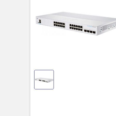
quả hơn, đư
Ethernet đư
Tuy nhiên,
cấp các kh
còn hỗ trợ
trợ dữ liệu
Thông số 
Giao diện
PoE
Khả năng
Tỉ lệ chuy
Bảng địa 