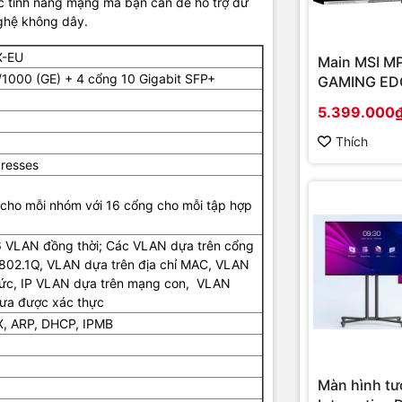
c tính năng mạng mà bạn cần để hỗ trợ dữ
hoạt động
-5 ° đến 50 ° C
nghệ không dây.
t động
10% – 90%
X-EU
Main MSI M
1000 (GE) + 4 cổng 10 Gigabit SFP+
GAMING EDG
à phân phối và cung cấp giải pháp công nghệ uy tín tại Việt Nam. C
(Chipset A
5.399.000
g cấp đa dạng sản phẩm:
Laptop
,
Máy tính PC
,
Máy chủ - Server
,
Th
Socket AM4
ra giám sát
,
Tổng đài
,
Màn hình tương tác
,
Linh kiện máy tính
,
Điện
onboard)
Thích
nh, máy giặt, máy hút ẩm... cùng nhiều thiết bị công nghệ khác.
TIC.VN
resses
sản phẩm chính hãng, giá tốt, dịch vụ chuyên nghiệp
, đáp ứng tối 
nghiệp cũng như gia đình và cá nhân.
cho mỗi nhóm với 16 cổng cho mỗi tập hợp
6 VLAN đồng thời; Các VLAN dựa trên cổng
 802.1Q, VLAN dựa trên địa chỉ MAC, VLAN
thức, IP VLAN dựa trên mạng con, VLAN
ưa được xác thực
X, ARP, DHCP, IPMB
Màn hình tư