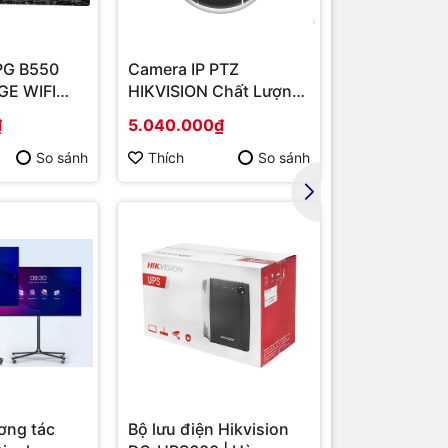
PG B550
Camera IP PTZ
Router Wi-F
E WIFI
HIKVISION Chất Lượng
Băng Tần Ké
húng tôi
MD B550/
Cao DS-2DE2202-DE3
Hàng chính 
₫
5.040.000₫
1.567.000₫
iết bị
/ VGA
 máy
như
So sánh
Thích
So sánh
Thích
cam kết
đa nhu cầu
ơng tác
Bộ lưu điện Hikvision