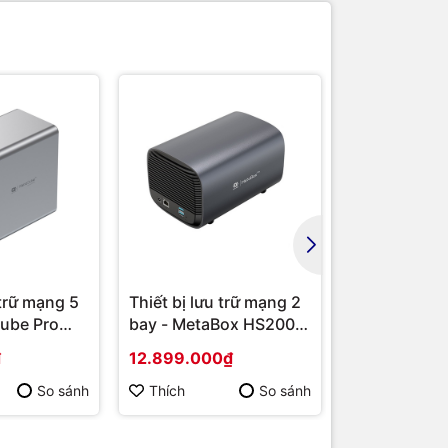
 trữ mạng 5
Thiết bị lưu trữ mạng 2
Thiết bị lưu
ube Pro
bay - MetaBox HS200-
bay - MetaB
Y-BP |
EU-GY-BP | Hàng chính
HS500-EU-G
₫
12.899.000₫
17.699.000
 hãng
hãng
Hàng chính 
So sánh
Thích
So sánh
Thích