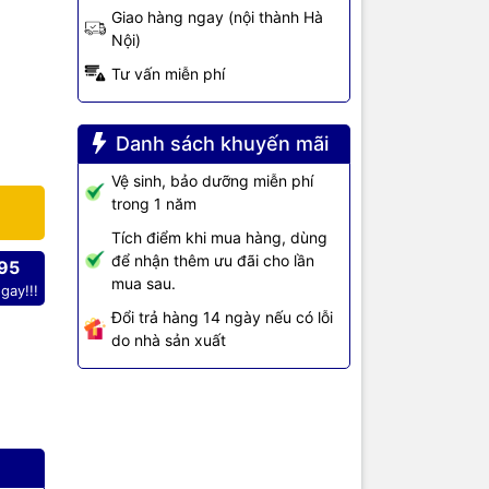
n mạch
Giao hàng ngay (nội thành Hà
Nội)
 chỉ cung
Tư vấn miễn phí
0-24T-4X-EU
cần để hỗ
Danh sách khuyến mãi
Vệ sinh, bảo dưỡng miễn phí
trong 1 năm
Tích điểm khi mua hàng, dùng
FP+
để nhận thêm ưu đãi cho lần
95
mua sau.
gay!!!
Đổi trả hàng 14 ngày nếu có lỗi
do nhà sản xuất