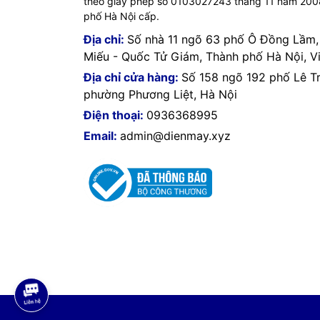
theo giấy phép số 0103027243 tháng 11 năm 20
phố Hà Nội cấp.
Địa chỉ:
Số nhà 11 ngõ 63 phố Ô Đồng Lầm
Miếu - Quốc Tử Giám, Thành phố Hà Nội, V
Địa chỉ cửa hàng:
Số 158 ngõ 192 phố Lê T
phường Phương Liệt, Hà Nội
Điện thoại:
0936368995
Email:
admin@dienmay.xyz