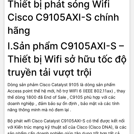
Thiết bị phát sóng Wifi
sản, tìm đường hoặc phân tích.
Cisco C9105AXI-S chính
Hoạt động với chế độ Centralized local
hãng
Hoạt động với chế độ độc lập (Standalone)
Chế độ hoạt động
Hỗ trợ Wireless Mesh , Sniffer, Cisco
I.Sản phẩm C9105AXI-S –
FlexConnect, Monitor, OfficeExtend
Thiết bị Wifi sở hữu tốc độ
– Nhiệt độ: -22° to 158°F (-30° to 70°C)
Môi trường
– Độ ẩm: 10% to 90% (noncondensing)
truyền tải vượt trội
không ngưng tụ bên trong
Dòng sản phảm Cisco Catalyst 9105 là dòng sản phẩm
TIC.VN
– Nhà phân phối và cung cấp giải pháp công nghệ uy tín
Access point thế hệ mới, hỗ trợ WIFI 6 (IEEE 802.11ax) , thay
tại Việt Nam. Chúng tôi chuyên cung cấp đa dạng sản phẩm:
thế dòng 1800 đã End of Sale , C9105 phù hợp với các
Laptop
,
Máy tính PC
,
Máy chủ - Server
,
Thiết bị mạng
,
Camera
doanh nghiệp , đảm bảo sự ổn định , bảo mật và các tính
giám sát
,
Tổng đài
,
Màn hình tương tác
,
Linh kiện máy tính
,
Điện
năng thông minh mà nó đem lại .
máy
như tivi, tủ lạnh, máy giặt, máy hút ẩm... cùng nhiều thiết bị
công nghệ khác.
TIC.VN
cam kết mang đến
sản phẩm chính
Bộ phát wifi Cisco Catalyst C9105AXI-S có thể được kết nối
hãng, giá tốt, dịch vụ chuyên nghiệp
, đáp ứng tối đa nhu cầu của
với Kiến trúc mạng kỹ thuật số của Cisco (Cisco DNA), là các
doanh nghiệp cũng như gia đình và cá nhân.
sản phẩm cấp doanh nghiệp giúp tận dụng tốt hơn tất cả