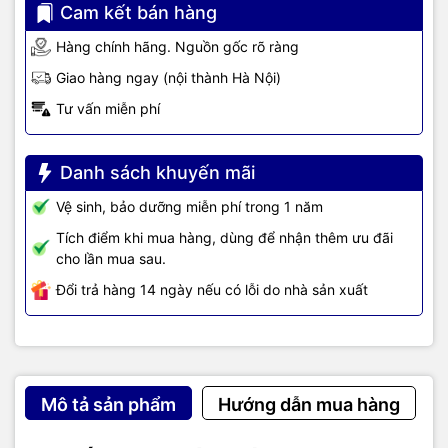
Cam kết bán hàng
Hàng chính hãng. Nguồn gốc rõ ràng
– 2.4 GHz: Peak gain 4 dBi, internal antenna,
omnidirectional in azimuth
Giao hàng ngay (nội thành Hà Nội)
Antenna
– 5 GHz: Peak gain 5 dBi, internal antenna,
Tư vấn miễn phí
omnidirectional in azimuth
Danh sách khuyến mãi
Hỗ trợ Wi-Fi 6 (802.11ax)
Vệ sinh, bảo dưỡng miễn phí trong 1 năm
Tính năng và tiện
Hỗ trợ Uplink/downlink OFDMA
ích
Tích điểm khi mua hàng, dùng để nhận thêm ưu đãi
cho lần mua sau.
Hỗ trợ công nghệ Downlink MU‑MIMO
Đổi trả hàng 14 ngày nếu có lỗi do nhà sản xuất
Hỗ trợ BSS coloring : Tái sử dụng không gian
(còn được gọi là tô màu Bộ dịch vụ cơ bản
[BSS]) cho phép các điểm truy cập và máy
khách của chúng phân biệt giữa các BSS, do
đó cho phép truyền đồng thời nhiều hơn.
Mô tả sản phẩm
Hướng dẫn mua hàng
Hỗ trợ Bluetooth 5 : cho phép các trường
hợp sử dụng dựa trên vị trí như theo dõi tài