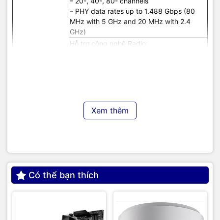
– 20-, 40-, 80- channels
– PHY data rates up to 1.488 Gbps (80
MHz with 5 GHz and 20 MHz with 2.4
GHz)
Hỗ trợ công nghệ Radio:
– 802.11b- 802.11n
– 802.11 a/g
– 802.11 ac
– 802.11 ax
– 2.4 GHz band: Max 20dBm (100 mW),
Min -7dBm (0.2 mW)
Xem thêm
– 5 GHz band: Max 20dBm (100 mW), Min
-7dBm (0.2 mW)
– 802.11i, Wi-Fi Protected Access 3
(WPA3), (WPA2), WPA
Bảo mật
– 802.1X
– Advanced Encryption Standard (AES)
Có thể bạn thích
– 1x 10/100/1000 Base-T (Ethernet)
Uplink Interface
Giao diện
– Management console port (RJ-45)