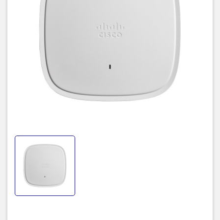
Kiến trúc mạng kỹ thuật số của Cisco (Cisco DNA), là các sản
phẩm cấp doanh nghiệp giúp tận dụng tốt hơn tất cả các tính
năng và lợi ích mà Wi-Fi 6 cung cấp. Các bản phát hành IOS XE
giúp người dùng có thể triển khai các bộ điều khiển controller
9800 series qua các thiết bị switch catalyst 9000 series, từ đó dễ
dàng thêm các access point 9105 vào hệ thống mạng.
Cisco Catalyst C9105AXI-S cung cấp các công nghệ hàng đầu
như MU-MIMO, OFDMA, cung cấp khả năng bảo mật tích hợp, khả
năng phục hồi và tính linh hoạt trong các chế độ hoạt động. Sản
phẩm cũng có thể cài đặt dễ dàng thành các điểm truy cập từ xa
cho các công ty tổ chức có nhân viên làm việc tại nhà.
II. Thông số kỹ thuật của
thiết bị WiFi Cisco Access
Point C9105AXI-S
Thiết bị Access
C9105AXI-S
Point