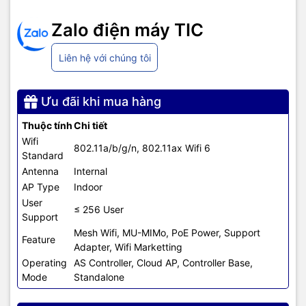
– 20-, 40-, 80- channels
– PHY data rates up to 1.488 Gbps (80 MHz
with 5 GHz and 20 MHz with 2.4 GHz)
Zalo điện máy TIC
Hỗ trợ công nghệ Radio:
Liên hệ với chúng tôi
– 802.11b- 802.11n
– 802.11 a/g
– 802.11 ac
Ưu đãi khi mua hàng
– 802.11 ax
Thuộc tính
Chi tiết
– 2.4 GHz band: Max 20dBm (100 mW), Min
Wifi
-7dBm (0.2 mW)
802.11a/b/g/n, 802.11ax Wifi 6
Standard
– 5 GHz band: Max 20dBm (100 mW), Min
-7dBm (0.2 mW)
Antenna
Internal
AP Type
Indoor
– 802.11i, Wi-Fi Protected Access 3 (WPA3),
User
≤ 256 User
(WPA2), WPA
Support
Bảo mật
– 802.1X
Mesh Wifi, MU-MIMo, PoE Power, Support
– Advanced Encryption Standard (AES)
Feature
Adapter, Wifi Marketting
Operating
AS Controller, Cloud AP, Controller Base,
– 1x 10/100/1000 Base-T (Ethernet) Uplink
Mode
Standalone
Interface
Giao diện
– Management console port (RJ-45)