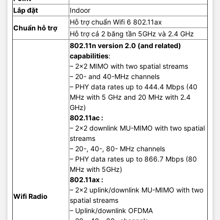
Lắp đặt
Indoor
Hỗ trợ chuẩn Wifi 6 802.11ax
Chuẩn hỗ trợ
Hỗ trợ cả 2 băng tần 5GHz và 2.4 GHz
802.11n version 2.0 (and related)
capabilities
:
– 2×2 MIMO with two spatial streams
– 20- and 40-MHz channels
– PHY data rates up to 444.4 Mbps (40
MHz with 5 GHz and 20 MHz with 2.4
GHz)
802.11ac :
– 2×2 downlink MU-MIMO with two spatial
streams
– 20-, 40-, 80- MHz channels
– PHY data rates up to 866.7 Mbps (80
MHz with 5GHz)
802.11ax :
– 2×2 uplink/downlink MU-MIMO with two
Wifi Radio
spatial streams
– Uplink/downlink OFDMA