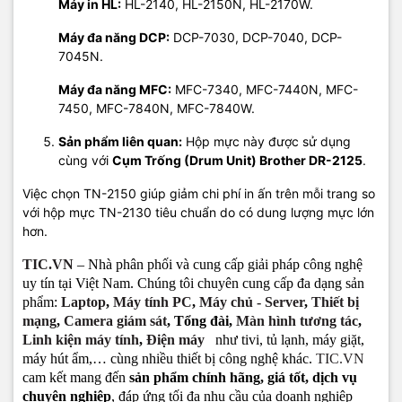
Máy in HL:
HL-2140, HL-2150N, HL-2170W.
Máy đa năng DCP:
DCP-7030, DCP-7040, DCP-
7045N.
Máy đa năng MFC:
MFC-7340, MFC-7440N, MFC-
7450, MFC-7840N, MFC-7840W.
Sản phẩm liên quan:
Hộp mực này được sử dụng
cùng với
Cụm Trống (Drum Unit) Brother DR-2125
.
Việc chọn TN-2150 giúp giảm chi phí in ấn trên mỗi trang so
với hộp mực TN-2130 tiêu chuẩn do có dung lượng mực lớn
hơn.
TIC.VN
– Nhà phân phối và cung cấp giải pháp công nghệ
uy tín tại Việt Nam. Chúng tôi chuyên cung cấp đa dạng sản
phẩm:
Laptop
,
Máy tính PC
,
Máy chủ - Server
,
Thiết bị
mạng
,
Camera giám sát
, Tổng đài,
Màn hình tương tác
,
L
inh kiện máy tính
,
Đ
iện máy
như tivi, tủ lạnh, máy giặt,
máy hút ẩm,… cùng nhiều thiết bị công nghệ khác.
TIC.VN
cam kết mang đến
sản phẩm chính hãng, giá tốt, dịch vụ
chuyên nghiệp
, đáp ứng tối đa nhu cầu của doanh nghiệp