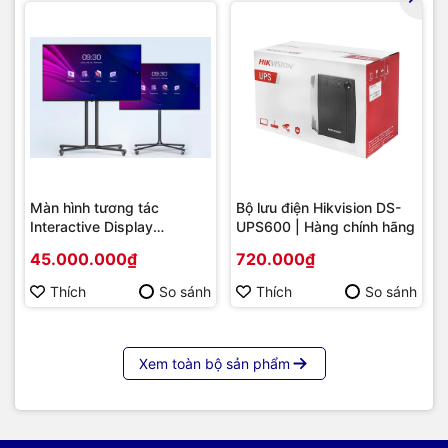
Màn hình tương tác
Bộ lưu điện Hikvision DS-
Interactive Display
UPS600 | Hàng chính hãng
Hikvision DS-D5B86RB/FL
45.000.000₫
720.000₫
86 | Cấu hình cao cấp |
Hàng chính hãng
Thích
So sánh
Thích
So sánh
Xem toàn bộ sản phẩm