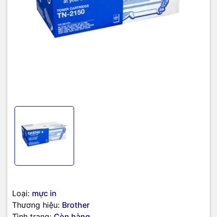
Máy đa năng DCP:
DCP-7030, DCP-7040, DCP-7045N.
Máy đa năng MFC:
MFC-7340, MFC-7440N, MFC-7450,
MFC-7840N, MFC-7840W.
Sản phẩm liên quan:
Hộp mực này được sử dụng cùng với
Cụm Trống (Drum Unit) Brother DR-2125
.
Việc chọn TN-2150 giúp giảm chi phí in ấn trên mỗi trang so với
hộp mực TN-2130 tiêu chuẩn do có dung lượng mực lớn hơn.
TIC.VN
– Nhà phân phối và cung cấp giải pháp công nghệ uy tín tại
Việt Nam. Chúng tôi chuyên cung cấp đa dạng sản phẩm:
Laptop
,
Máy tính PC
,
Máy chủ - Server
,
Thiết bị mạng
,
Camera giám
sát
, Tổng đài,
Màn hình tương tác
,
L
inh kiện máy tính
,
Đ
iện
máy
như tivi, tủ lạnh, máy giặt, máy hút ẩm,… cùng nhiều thiết bị
công nghệ khác.
TIC.VN
cam kết mang đến
sản phẩm chính hãng,
giá tốt, dịch vụ chuyên nghiệp
, đáp ứng tối đa nhu cầu của doanh
nghiệp cũng như gia đình và cá nhân.
Loại:
mực in
Thương hiệu:
Brother
Tình trạng:
Còn hàng