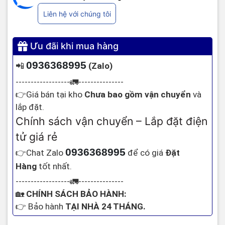
Liên hệ với chúng tôi
Ưu đãi khi mua hàng
093636899
5
(Zalo
)
📲
------------------
---------------
🚛
Giá bán tại kho
Chưa bao gồm vận chuyển
và
👉
lắp đặt.
Chính sách vận chuyển – Lắp đặt điện
tử giá rẻ
093636899
5
Chat Zalo
để có giá
Đặt
👉
Hàng
tốt nhất.
------------------
---------------
🚛
CHÍNH SÁCH BẢO HÀNH:
🏡
Bảo hành
TẠI NHÀ 24 THÁNG.
👉