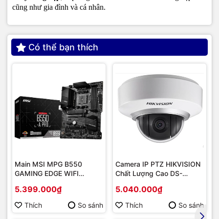
cũng như gia đình và cá nhân.
Có thể bạn thích
Main MSI MPG B550
Camera IP PTZ HIKVISION
GAMING EDGE WIFI
Chất Lượng Cao DS-
(Chipset AMD B550/
2DE2202-DE3
5.399.000₫
5.040.000₫
Socket AM4/ VGA
onboard)
Thích
So sánh
Thích
So sánh