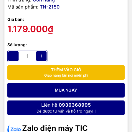
Mã sản phẩm:
TN-2150
Giá bán:
1.179.000₫
Số lượng:
THÊM VÀO GIỎ
Giao hàng tận nơi miễn phí
MUA NGAY
Liên hệ
0936368995
Để được tư vấn và hỗ trợ ngay!!!
Zalo điện máy TIC