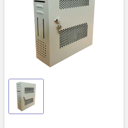
mát đảm bảo tuổi thọ cho thiết bị.
Hình ảnh sản phẩm
Mặt trước tủ đầu ghi
Mặt cạnh tủ đầu ghi
Ảnh tủ đầu ghi tại đại lý phân phối cấp 1 tủ đầu ghi -
Công ty TIC
Dienmay.xyz
– Nhà phân phối và cung cấp giải pháp công nghệ
uy tín tại Việt Nam. Chúng tôi chuyên cung cấp đa dạng sản
phẩm:
Laptop
,
Máy tính PC
,
Máy chủ - Server
,
Thiết bị
mạng
,
Camera giám sát
, Tổng đài,
Màn hình tương tác
,
linh kiện
máy tính
,
điện máy
như tivi, tủ lạnh, máy giặt, máy hút ẩm, đồ gia
dụng… cùng nhiều thiết bị công nghệ khác.
dienmay.xyz
cam kết
mang đến
sản phẩm chính hãng, giá tốt, dịch vụ chuyên nghiệp
,
đáp ứng tối đa nhu cầu của doanh nghiệp cũng như gia đình và cá
nhân.