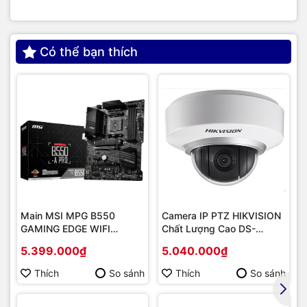
Có thể bạn thích
Main MSI MPG B550
Camera IP PTZ HIKVISION
GAMING EDGE WIFI
Chất Lượng Cao DS-
(Chipset AMD B550/
2DE2202-DE3
5.399.000₫
5.040.000₫
Socket AM4/ VGA
onboard)
Thích
So sánh
Thích
So sánh