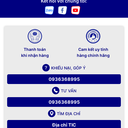
Kết nối với chúng tôi:
Thanh toán
Cam kết uy tính
khi nhận hàng
hàng chính hãng
KHIẾU NẠI, GÓP Ý
0936368995
TƯ VẤN
0936368995
TÌM ĐỊA CHỈ
Địa chỉ TIC