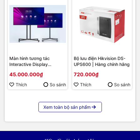
Màn hình tương tác
Bộ lưu điện Hikvision DS-
Interactive Display
UPS600 | Hàng chính hãng
Hikvision DS-D5B86RB/FL
45.000.000₫
720.000₫
86 | Cấu hình cao cấp |
Hàng chính hãng
Thích
So sánh
Thích
So sánh
Xem toàn bộ sản phẩm