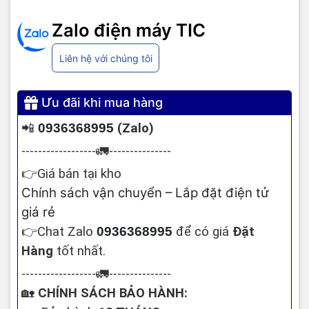
Zalo điện máy TIC
Liên hệ với chúng tôi
Ưu đãi khi mua hàng
📲
093636899
5
(Zalo
)
------------------
🚛
---------------
👉
Giá bán tại kho
Chính sách vận chuyển – Lắp đặt điện tử
giá rẻ
👉
Chat Zalo
093636899
5
để có giá
Đặt
Hàng
tốt nhất.
------------------
🚛
---------------
🏡
CHÍNH SÁCH BẢO HÀNH: