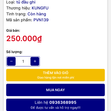
Loại:
tủ đầu ghi
Thương hiệu:
KUNGFU
Tình trạng:
Còn hàng
Mã sản phẩm:
PVN139
Giá bán:
250.000₫
Số lượng:
THÊM VÀO GIỎ
Giao hàng tận nơi miễn phí
MUA NGAY
Liên hệ
0936368995
Để được tư vấn và hỗ trợ ngay!!!