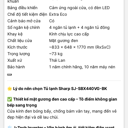
khuẩn
Bảng điều khiển
Cảm ứng ngoài cửa, có đèn LED
Chế độ tiết kiệm điện
Extra Eco
Cảnh báo mở cửa
Có
Số ngăn kệ chính
4 ngăn tủ lạnh + 4 ngăn tủ đông
Khay kệ
Kính chịu lực cao cấp
Chất liệu cửa
Mặt gương đen
Kích thước
~833 x 648 x 1770 mm (RxSxC)
Trọng lượng
~73 kg
Xuất xứ
Thái Lan
Bảo hành
1 năm chính hãng, 10 năm máy nén
🌟
Lý do nên chọn Tủ lạnh Sharp SJ-SBX440VG-BK
✅
Thiết kế mặt gương đen cao cấp – Tô điểm không gian
bếp sang trọng
Cửa kính đen bóng bẩy, chống bám vân tay, mang đến vẻ
đẹp hiện đại và dễ lau chùi.
❄️
J-Tech Inverter – Vận hành êm ái, tiết kiệm điện vượt