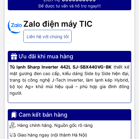
❄️
J-Tech Inverter – Vận hành êm ái, tiết kiệm điện vượt trội
Để được tư vấn và hỗ trợ ngay!!!
Máy nén biến tần tự động điều chỉnh công suất phù hợp, giúp
giảm điện năng tiêu thụ.
Zalo điện máy TIC
⚡
Làm lạnh kép Hybrid Cooling – Bảo quản đều và ổn định mọi
vị trí
Liên hệ với chúng tôi
Giữ thực phẩm tươi lâu, giảm mất nước và tránh hiện tượng đông
đá không đều.
Ưu đãi khi mua hàng
🧊
Bộ lọc Ag+ Nano – Kháng khuẩn, khử mùi mạnh mẽ
Loại bỏ vi khuẩn và mùi hôi khó chịu, tạo môi trường bảo quản
Tủ lạnh Sharp Inverter 442L SJ-SBX440VG-BK
thiết kế
sạch sẽ.
mặt gương đen cao cấp, kiểu dáng Side by Side hiện đại,
trang bị công nghệ J-Tech Inverter, làm lạnh kép Hybrid,
🌡️
Bảng điều khiển cảm ứng bên ngoài – Tiện lợi, hiện đại
bộ lọc Ag+ khử mùi hiệu quả – phù hợp gia đình đông
Điều chỉnh nhiệt độ hoặc kích hoạt chế độ nhanh chóng mà không
người.
cần mở cửa.
🍃
Chế độ Extra Eco – Tự động tối ưu tiết kiệm điện trong thời
Cam kết bán hàng
gian ít sử dụng
Phù hợp cho ban đêm hoặc khi vắng nhà dài ngày.
Hàng chính hãng. Nguồn gốc rõ ràng
Giao hàng ngay (nội thành Hà Nội)
📝
Tổng kết