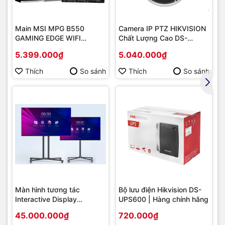
Main MSI MPG B550
Camera IP PTZ HIKVISION
GAMING EDGE WIFI
Chất Lượng Cao DS-
(Chipset AMD B550/
2DE2202-DE3
5.399.000₫
5.040.000₫
Socket AM4/ VGA
onboard)
Thích
So sánh
Thích
So sánh
Màn hình tương tác
Bộ lưu điện Hikvision DS-
Interactive Display
UPS600 | Hàng chính hãng
Hikvision DS-D5B86RB/FL
45.000.000₫
720.000₫
86 | Cấu hình cao cấp |