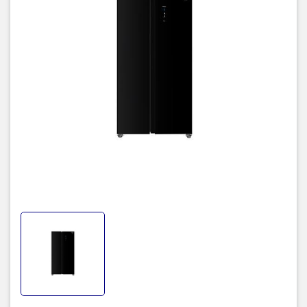
Dung tích tổng
480 lít
Dung tích sử dụng
442 lít
Kiểu tủ
Side by Side – 2 cánh lớn
Công nghệ Inverter
J-Tech Inverter
Hệ thống làm lạnh
Hybrid Cooling System (Làm lạnh kép)
Khử mùi, kháng khuẩn
Bộ lọc khử mùi Ag+ Nano
Bảng điều khiển
Cảm ứng ngoài cửa, có đèn LED
Chế độ tiết kiệm điện
Extra Eco
Cảnh báo mở cửa
Có
Số ngăn kệ chính
4 ngăn tủ lạnh + 4 ngăn tủ đông