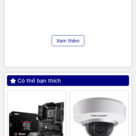
📝
Tổng kết
Tủ lạnh Sharp Inverter 442L SJ-SBX440VG-BK nổi bật với
mặt gương đen cao cấp, dung tích lớn phù hợp gia đình
đông người. Công nghệ J-Tech Inverter, làm lạnh kép và bộ
lọc Ag+ giúp bảo quản thực phẩm hiệu quả, tiết kiệm điện
và vận hành êm ái – là sự lựa chọn xứng tầm cho không gian
bếp hiện đại.
Xem thêm
TIC.VN
– Nhà phân phối và cung cấp giải pháp công nghệ
uy tín tại Việt Nam. Chúng tôi chuyên cung cấp đa dạng sản
phẩm:
Laptop
,
Máy tính PC
,
Máy chủ - Server
,
Thiết bị
mạng
,
Camera giám sát
,
Tổng đài
,
Màn hình tương tác
,
Linh
kiện máy tính
,
Điện máy
như tivi, tủ lạnh, máy giặt, máy hút
Có thể bạn thích
ẩm... cùng nhiều thiết bị công nghệ khác.
TIC.VN
cam kết
mang đến
sản phẩm chính hãng, giá tốt, dịch vụ chuyên
nghiệp
, đáp ứng tối đa nhu cầu của doanh nghiệp cũng như
gia đình và cá nhân.