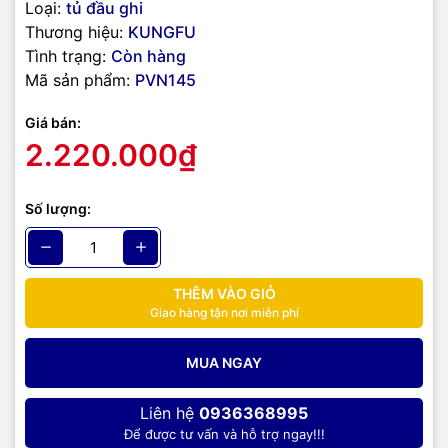
chân để thông thoáng khí, cửa trước thì làm bằng nhựa Mika. Cửa
Loại:
tủ đầu ghi
trước được trang bị khóa bật loại nhỏ, còn cửa sau thì được trang
Thương hiệu:
KUNGFU
bị loại khóa tròn.
Tủ rack
được sơn toàn bộ bằng sơn cát tĩnh điện
Tình trạng:
Còn hàng
JOTUN màu xám đen sang trọng.
Mã sản phẩm:
PVN145
TIC.VN
– Nhà phân phối và cung cấp giải pháp công nghệ uy tín
Giá bán:
tại Việt Nam. Chúng tôi chuyên cung cấp đa dạng sản phẩm:
2.220.000₫
Laptop
,
Máy tính PC
,
Máy chủ - Server
,
Thiết bị mạng
,
Camera
giám sát
,
Tổng đài
,
Màn hình tương tác
,
Linh kiện máy tính
,
Điện
máy
như tivi, tủ lạnh, máy giặt, máy hút ẩm... cùng nhiều thiết bị
Số lượng:
công nghệ khác.
TIC.VN
cam kết mang đến
sản phẩm chính
hãng, giá tốt, dịch vụ chuyên nghiệp
, đáp ứng tối đa nhu cầu của
doanh nghiệp cũng như gia đình và cá nhân.
THÊM VÀO GIỎ
Giao hàng tận nơi miễn phí
MUA NGAY
Liên hệ
0936368995
Để được tư vấn và hỗ trợ ngay!!!