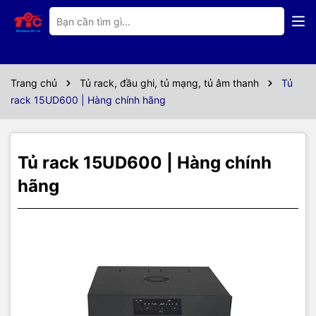
Thông số kỹ thuật
Đặc trưng cơ bản Tủ rack 15UD600
- Sản phẩm đa dạng về kích thước, phù hợp với mọi hệ thống
Trang chủ
Tủ rack, đầu ghi, tủ mạng, tủ âm thanh
Tủ
rack 15UD600 | Hàng chính hãng
- Được thiết kế đặc biệt với kết cấu dễ dàng tháo lắp
- Thân tủ được thiết kế dạng khung có kết cầu bền vững chịu tải
cao
Tủ rack 15UD600 | Hàng chính
- Cửa hông tháo lắp linh hoạt, có khóa gài giúp người dùng dễ
hãng
dàng thao tác với thiết bị
- Hệ thống chân đỡ dùng để cố định tủ, điều chỉnh thăng bằng ở
mặt bằng không bằng phẳng, 4 bánh xe di chuyển mọi hướng dễ
dàng
- Cánh cửa trước và sau của tủ rack có bề mặt kín hoặc đột lỗ
thoáng dễ dàng tháo lắp, các lỗ thoáng cho phép không khí lưu
thông giữa bên trong và bên ngoài tủ góp phần làm mát cho thiết
bị