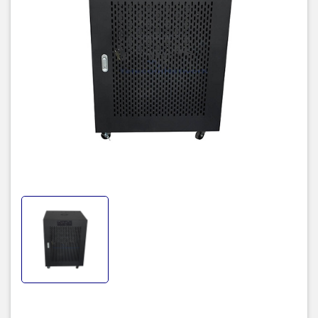
- Cửa trước và cửa sau đều được trang bị khóa tay vặn bảo vệ an
toàn cho các thiết bị
- Bên trong tủ được thiết kế gắn kèm 4 quạt gió tản nhiệt ở phía
trên tủ
- Tủ được sơn tĩnh điện toàn bộ, tủ được gắn thanh nguồn 6 chấu
đa năng chuẩn rack 19”
Tủ rack 10U-D500 là một kích thước
tủ rack treo tường
,
tủ rack
đặt âm tường
và cũng hoàn toàn có thể di chuyển với 4 bánh xe
chuyên dụng. Nếu bạn đã biết về các loại tủ rack kích thước 10U
thì chắc hẳn bạn cũng đã biết về loại tủ 15U. Thực ra mà nói thì
chúng không khác gì nhiều với loại tủ 10U, cùng là cửa Mika cùng
các loại màu sắc, cùng độ dày về tôn, ...Có khác chăng chỉ là kích
thước và hệ thống cửa của chúng, lớn hơn loại tủ rack 10U, tủ rack
15U sâu 600 Mika có kích thước 750 x 600 x 600 (mm).Tủ có kết
cấu khung hàn liền và được trang bị 2 cửa trước và sau giúp bảo
vệ thiết bị dễ dàng hơn. Cửa sau vẫn là cửa tôn được đột lưới dưới