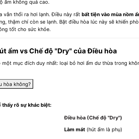
 độ ẩm không quá cao.
 vẫn thổi ra hơi lạnh. Điều này rất
bất tiện vào mùa nồm 
óng, thậm chí còn se lạnh. Bật điều hòa lúc này sẽ khiến ph
ông tốt cho sức khỏe.
út ẩm vs Chế độ "Dry" của Điều hòa
 một mục đích duy nhất: loại bỏ hơi ẩm dư thừa trong khô
thấy rõ sự khác biệt:
Điều hòa (Chế độ "Dry")
Làm mát
(hút ẩm là phụ)