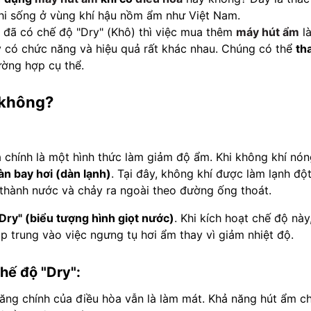
 khi sống ở vùng khí hậu nồm ẩm như Việt Nam.
 đã có chế độ "Dry" (Khô) thì việc mua thêm
máy hút ẩm
là
 này có chức năng và hiệu quả rất khác nhau. Chúng có thể
th
ường hợp cụ thể.
 không?
a chính là một hình thức làm giảm độ ẩm. Khi không khí nó
àn bay hơi (dàn lạnh)
. Tại đây, không khí được làm lạnh độ
 thành nước và chảy ra ngoài theo đường ống thoát.
Dry" (biểu tượng hình giọt nước)
. Khi kích hoạt chế độ này
p trung vào việc ngưng tụ hơi ẩm thay vì giảm nhiệt độ.
hế độ "Dry":
ng chính của điều hòa vẫn là làm mát. Khả năng hút ẩm ch