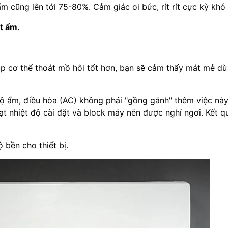
 cũng lên tới 75-80%. Cảm giác oi bức, rít rít cực kỳ khó 
t ẩm.
p cơ thể thoát mồ hôi tốt hơn, bạn sẽ cảm thấy mát mẻ dù
ộ ẩm, điều hòa (AC) không phải "gồng gánh" thêm việc này
ạt nhiệt độ cài đặt và block máy nén được nghỉ ngơi. Kết q
 bền cho thiết bị.