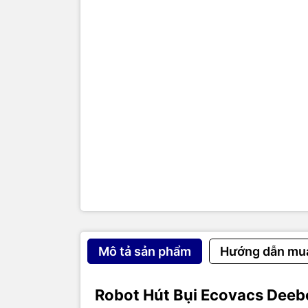
Đây chính
hóa (thườ
8cm), rob
Chui sâu 
robot kíc
Linh hoạt
Giải quyết
nơi khó th
2. Hệ Th
Mặc dù nh
làm sạch 
Mô tả sản phẩm
Hướng dẫn mu
Quét:
Hai
và cạnh c
Robot Hút Bụi Ecovacs Deebo
Hút:
Động 