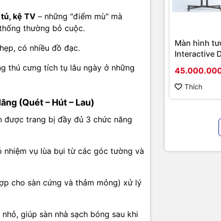
 toàn trong nhà bạn:
tủ, kệ TV
– những "điểm mù" mà
chống rơi:
Tự động phát hiện mép cầu thang, bậc thềm và
 thống thường bỏ cuộc.
m bảo an toàn tuyệt đối.
Màn hình tư
hẹp, có nhiều đồ đạc.
Interactive 
 chống va chạm:
Cảm biến hồng ngoại phía trước giúp rob
Hikvision D
ông thú cưng tích tụ lâu ngày ở những
 di chuyển nhẹ nhàng khi gặp vật cản, bảo vệ robot và đồ n
45.000.00
D5B86RB/FL
hình cao cấ
Thích
chính hãng
ăng (Quét – Hút – Lau)
ng Sử Dụng – Phù Hợp Với Mọi Đối Tượng
 được trang bị đầy đủ 3 chức năng
c điều khiển qua App, nhiều model Deebot Mini còn được t
iều khiển từ xa)
, cực kỳ tiện lợi cho người lớn tuổi hoặc 
n sử dụng smartphone. Chỉ cần một nút bấm, robot sẽ tự 
 nhiệm vụ lùa bụi từ các góc tường và
hợp cho sàn cứng và thảm mỏng) xử lý
Số Kỹ Thuật
ng
Thông Số
nhỏ, giúp sàn nhà sạch bóng sau khi