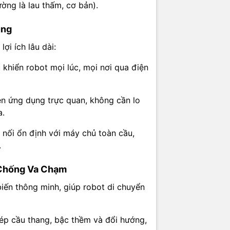
ờng là lau thấm, cơ bản).
Ecovacs Deebot Mini (Series)
ùng
ản
Quốc Tế (International)
ợi ích lâu dài:
ước (Đường kính x
khiển robot mọi lúc, mọi nơi qua điện
Siêu nhỏ gọn (ví dụ: ~310 x 76 mm)
ăng
Quét - Hút - Lau (3-trong-1)
n ứng dụng trực quan, không cần lo
a.
App Ecovacs Home (Quốc Tế), Remot
iển
nối ổn định với máy chủ toàn cầu,
model)
.
làm sạch
Tự động, Cạnh tường, Điểm
 Chống Va Chạm
n
Chống rơi, Chống va chạm
iến thông minh, giúp robot di chuyển
 phù hợp
Sàn gỗ, gạch men, thảm mỏng
p cầu thang, bậc thềm và đổi hướng,
Wi-Fi