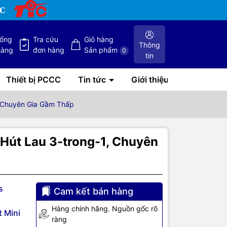
hống
Tra cứu
Giỏ hàng
Thông
hàng
đơn hàng
Sản phẩm
0
tin
Thiết bị PCCC
Tin tức
Giới thiệu
1, Chuyên Gia Gầm Thấp
 Hút Lau 3-trong-1, Chuyên
s
Cam kết bán hàng
Hàng chính hãng. Nguồn gốc rõ
 Mini
ràng