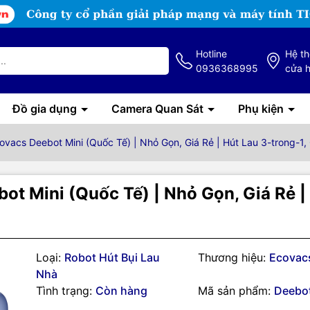
Hotline
Hệ t
0936368995
cửa 
Đồ gia dụng
Camera Quan Sát
Phụ kiện
ovacs Deebot Mini (Quốc Tế) | Nhỏ Gọn, Giá Rẻ | Hút Lau 3-trong-
ot Mini (Quốc Tế) | Nhỏ Gọn, Giá Rẻ |
Loại:
Robot Hút Bụi Lau
Thương hiệu:
Ecovac
Nhà
Tình trạng:
Còn hàng
Mã sản phẩm:
Deebot