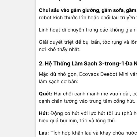
chuyển an
Chui sâu vào gầm giường, gầm sofa, gầm 
Cảm biến 
robot kích thước lớn hoặc chổi lau truyền
hướng, đả
Linh hoạt di chuyển trong các không gian 
Cảm biến
Giải quyết triệt để bụi bẩn, tóc rụng và l
tốc độ và
nơi khó thấy nhất.
của bạn.
2. Hệ Thống Làm Sạch 3-trong-1 Đa N
5. Dễ Dà
Mặc dù nhỏ gọn, Ecovacs Deebot Mini vẫn
Ngoài việ
làm sạch cơ bản:
Remote (Đ
không que
Quét:
Hai chổi cạnh mạnh mẽ vươn dài, có
việc.
cạnh chân tường vào trung tâm cổng hút.
Hút:
Động cơ hút với lực hút tối ưu (phù 
Thông 
hiệu quả bụi mịn, tóc và lông thú.
Tính Nă
Lau:
Tích hợp khăn lau và khay chứa nước 