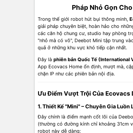
lý hiệu qu
Pháp Nhỏ Gọn Cho
Lau:
Tích 
Trong thế giới robot hút bụi thông minh,
E
khi hút. (
giải pháp chuyên biệt, hoàn hảo cho những
các căn hộ chung cư, studio hay phòng trọ 
3. Phiên
"nhỏ mà có võ", Deebot Mini tập trung vào
quả ở những khu vực khó tiếp cận nhất.
Chọn bản Q
Đây là
phiên bản Quốc Tế (International 
Kết nối 
App Ecovacs Home ổn định, mượt mà, cập
điện thoạ
chặn IP như các phiên bản nội địa.
Ngôn ngữ
lắng về r
Ưu Điểm Vượt Trội Của Ecovacs 
Không bị 
cập nhật 
1. Thiết Kế "Mini" – Chuyên Gia Luồ
Đây chính là điểm mạnh cốt lõi của Deebot
4. Cảm 
(thường có đường kính chỉ khoảng 31cm v
Deebot Mi
robot này dễ dàng: