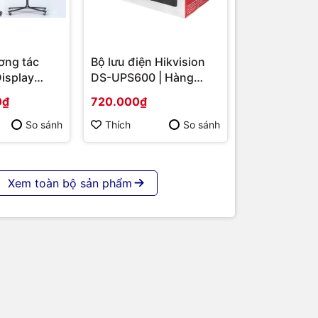
 đổi
ơng tác
Bộ lưu điện Hikvision
Display
DS-UPS600 | Hàng
ot giảm
S-
chính hãng
ội thất
0₫
720.000₫
 86 | Cấu
p | Hàng
So sánh
Thích
So sánh
rang bị
Xem toàn bộ sản phẩm
trẻ em
động làm