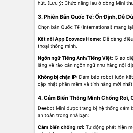
hút. (Lưu ý: Chức năng lau ở dòng Mini thư
Model
3. Phiên Bản Quốc Tế: Ổn Định, Dễ D
Phiên b
Chọn bản Quốc Tế (International) mang lại l
Kích th
Kết nối App Ecovacs Home:
Dễ dàng điều 
Cao)
thoại thông minh.
Chức n
Ngôn ngữ Tiếng Anh/Tiếng Việt:
Giao diệ
lắng về rào cản ngôn ngữ như hàng nội đị
Điều kh
Không bị chặn IP:
Đảm bảo robot luôn kết 
cập nhật phần mềm và tính năng mới nhất
Chế độ 
4. Cảm Biến Thông Minh Chống Rơi,
Cảm biế
Deebot Mini được trang bị hệ thống cảm b
an toàn trong nhà bạn:
Loại sàn
Cảm biến chống rơi:
Tự động phát hiện mé
Kết nối