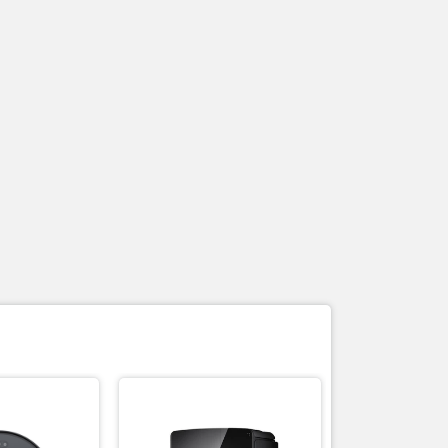
.
ng thường
năng hút
bằng
 Deebot
n. Liên hệ