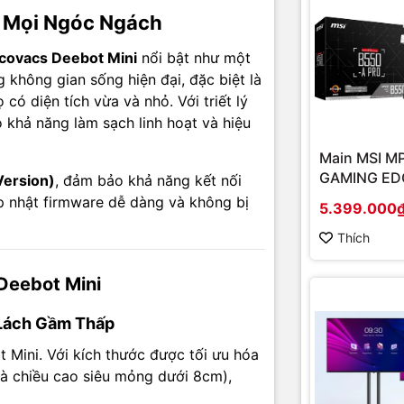
ả bụi mịn, tóc và lông thú.
 Mọi Ngóc Ngách
hợp khăn lau và khay chứa nước nhỏ, giúp sàn nhà sạch b
covacs Deebot Mini
nổi bật như một
Lưu ý: Chức năng lau ở dòng Mini thường là lau thấm, cơ bản
 không gian sống hiện đại, đặc biệt là
có diện tích vừa và nhỏ. Với triết lý
 Bản Quốc Tế: Ổn Định, Dễ Dùng
 khả năng làm sạch linh hoạt và hiệu
uốc Tế (International) mang lại lợi ích lâu dài:
Main MSI M
GAMING EDG
Version)
, đảm bảo khả năng kết nối
App Ecovacs Home:
Dễ dàng điều khiển robot mọi lúc, mọi 
(Chipset A
 nhật firmware dễ dàng và không bị
i thông minh.
5.399.000
Socket AM4
onboard)
Thích
 Tiếng Anh/Tiếng Việt:
Giao diện ứng dụng trực quan, khô
ào cản ngôn ngữ như hàng nội địa.
Deebot Mini
chặn IP:
Đảm bảo robot luôn kết nối ổn định với máy chủ t
phần mềm và tính năng mới nhất.
n Lách Gầm Thấp
 Mini. Với kích thước được tối ưu hóa
Biến Thông Minh Chống Rơi, Chống Va Chạm
à chiều cao siêu mỏng dưới 8cm),
ni được trang bị hệ thống cảm biến thông minh, giúp robot