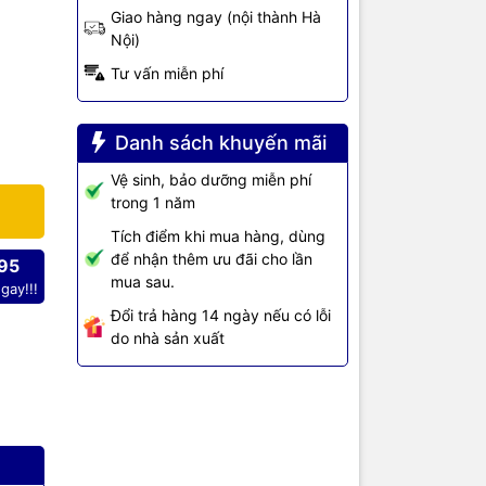
Giao hàng ngay (nội thành Hà
Nội)
): Giải
Tư vấn miễn phí
Danh sách khuyến mãi
t như một
 đặc biệt
Vệ sinh, bảo dưỡng miễn phí
 Với triết
trong 1 năm
 hoạt và
Tích điểm khi mua hàng, dùng
để nhận thêm ưu đãi cho lần
95
mua sau.
gay!!!
g kết nối
Đổi trả hàng 14 ngày nếu có lỗi
 không bị
do nhà sản xuất