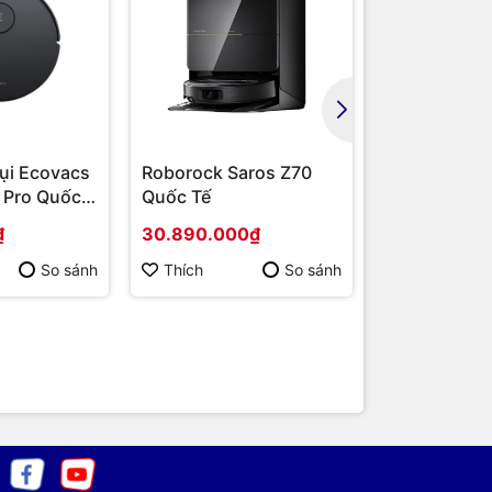
 Nam. Chúng
, Thiết bị
iện máy
như
chuyên
n.
ụi Ecovacs
Roborock Saros Z70
Roborock Sa
 Pro Quốc
Quốc Tế
Quốc Tế - R
Bụi Thông M
₫
30.890.000₫
23.220.000
So sánh
Thích
So sánh
Thích