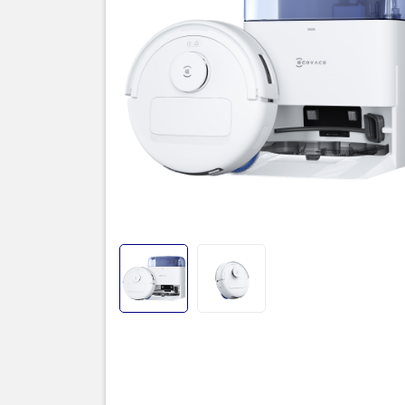
Thôn
Robot 
Trong thế
giải pháp
là các căn
lý "nhỏ m
hiệu quả 
Đây là
ph
App Ecova
chặn IP n
Ưu Điểm
1. Thiết