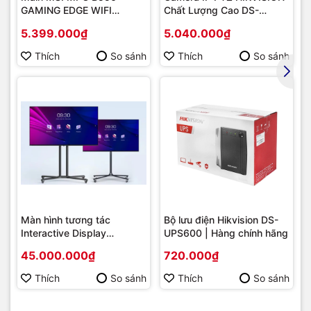
GAMING EDGE WIFI
Chất Lượng Cao DS-
(Chipset AMD B550/
2DE2202-DE3
5.399.000₫
5.040.000₫
Socket AM4/ VGA
onboard)
Thích
So sánh
Thích
So sánh
Màn hình tương tác
Bộ lưu điện Hikvision DS-
Interactive Display
UPS600 | Hàng chính hãng
Hikvision DS-D5B86RB/FL
45.000.000₫
720.000₫
86 | Cấu hình cao cấp |
Hàng chính hãng
Thích
So sánh
Thích
So sánh