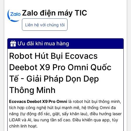
Đọc kỹ hướng dẫn sử dụng trước khi dùng.
Zalo điện máy TIC
Vệ sinh định kỳ các bộ phận của robot như hộp bụi, chổi
quét và khăn lau.
Liên hệ với chúng tôi
Đảm bảo không có vật cản trên sàn nhà trước khi robot hoạt
động.
Sử dụng các phụ kiện chính hãng để đảm bảo hiệu suất làm
Ưu đãi khi mua hàng
sạch tốt nhất.
Liên hệ trung tâm bảo hành ủy quyền nếu gặp sự cố kỹ
Robot Hút Bụi Ecovacs
thuật.
Deebot X9 Pro Omni Quốc
Tế - Giải Pháp Dọn Dẹp
Thông Minh
Ecovacs Deebot X9 Pro Omni
là robot hút bụi thông minh,
tích hợp công nghệ hút bụi mạnh mẽ, hệ thống Omni đa
năng (tự động đổ rác, giặt, sấy khăn lau), điều hướng laser
LiDAR và AI, lau rung tần số cao. Điều khiển qua app, tùy
chỉnh linh hoạt.