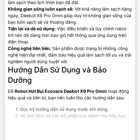
làm sạch theo lịch trình bạn đã đặt.
Không gian sống luôn sạch sẽ:
Với khả năng làm sạch hàng
ngày, Deebot X9 Pro Omni giúp duy trì không gian sống của
bạn luôn sạch sẽ và thoáng đãng.
Tiện lợi và dễ sử dụng:
Việc điều khiển và tùy chỉnh robot
trở nên dễ dàng hơn bao giờ hết thông qua ứng dụng trên
điện thoại.
Công nghệ tiên tiến:
Sản phẩm được trang bị những công
nghệ hiện đại nhất, đảm bảo hiệu quả làm sạch tối ưu và trải
nghiệm người dùng tuyệt vời.
Hướng Dẫn Sử Dụng và Bảo
Dưỡng
Để
Robot Hút Bụi Ecovacs Deebot X9 Pro Omni
hoạt động
hiệu quả và bền bỉ, bạn nên tuân thủ các hướng dẫn sau:
Đọc kỹ hướng dẫn sử dụng trước khi dùng.
Vệ sinh định kỳ các bộ phận của robot như hộp bụi,
chổi quét và khăn lau.
Đảm bảo không có vật cản trên sàn nhà trước khi
robot hoạt động.