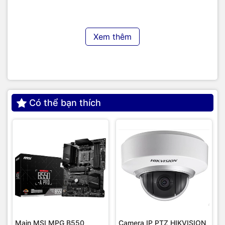
Sử dụng các phụ kiện chính hãng để đảm bảo hiệu
suất làm sạch tốt nhất.
Liên hệ trung tâm bảo hành ủy quyền nếu gặp sự cố
kỹ thuật.
Xem thêm
Có thể bạn thích
Main MSI MPG B550
Camera IP PTZ HIKVISION