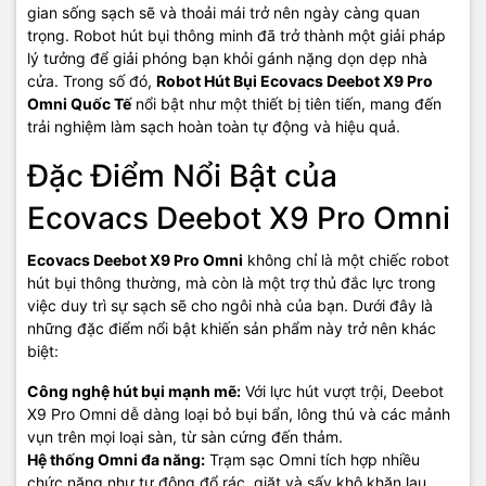
gian sống sạch sẽ và thoải mái trở nên ngày càng quan
trọng. Robot hút bụi thông minh đã trở thành một giải pháp
lý tưởng để giải phóng bạn khỏi gánh nặng dọn dẹp nhà
cửa. Trong số đó,
Robot Hút Bụi Ecovacs Deebot X9 Pro
Omni Quốc Tế
nổi bật như một thiết bị tiên tiến, mang đến
trải nghiệm làm sạch hoàn toàn tự động và hiệu quả.
Đặc Điểm Nổi Bật của
Ecovacs Deebot X9 Pro Omni
Ecovacs Deebot X9 Pro Omni
không chỉ là một chiếc robot
hút bụi thông thường, mà còn là một trợ thủ đắc lực trong
việc duy trì sự sạch sẽ cho ngôi nhà của bạn. Dưới đây là
những đặc điểm nổi bật khiến sản phẩm này trở nên khác
biệt:
Công nghệ hút bụi mạnh mẽ:
Với lực hút vượt trội, Deebot
X9 Pro Omni dễ dàng loại bỏ bụi bẩn, lông thú và các mảnh
vụn trên mọi loại sàn, từ sàn cứng đến thảm.
Hệ thống Omni đa năng:
Trạm sạc Omni tích hợp nhiều
chức năng như tự động đổ rác, giặt và sấy khô khăn lau,