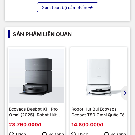
Xem toàn bộ sản phẩm
SẢN PHẨM LIÊN QUAN
Ecovacs Deebot X11 Pro
Robot Hút Bụi Ecovacs
Omni (2025): Robot Hút
Deebot T80 Omni Quốc Tế
Bụi Lau Nhà Flagship - Tự
23.790.000₫
14.800.000₫
Động Hoàn Toàn, Sạch Sẽ
Tối Ưu
Thích
So sánh
Thích
So sánh