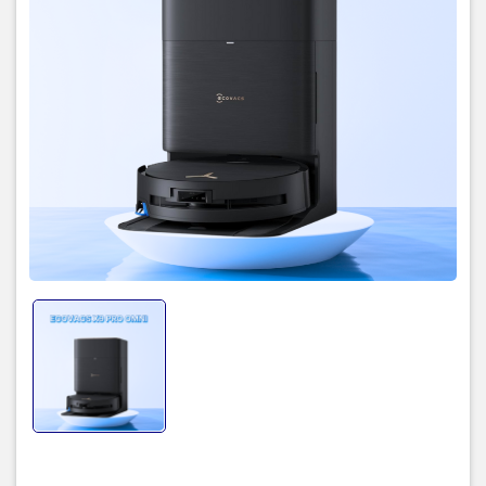
Ecovacs Deebot X9 Pro Omni
không chỉ là một chiếc robot hút bụi
thông thường, mà còn là một trợ thủ đắc lực trong việc duy trì sự
sạch sẽ cho ngôi nhà của bạn. Dưới đây là những đặc điểm nổi bật
khiến sản phẩm này trở nên khác biệt:
Công nghệ hút bụi mạnh mẽ:
Với lực hút vượt trội, Deebot X9 Pro
Omni dễ dàng loại bỏ bụi bẩn, lông thú và các mảnh vụn trên mọi
loại sàn, từ sàn cứng đến thảm.
Hệ thống Omni đa năng:
Trạm sạc Omni tích hợp nhiều chức năng
như tự động đổ rác, giặt và sấy khô khăn lau, giúp bạn hoàn toàn
rảnh tay trong quá trình dọn dẹp.
Điều hướng thông minh:
Sử dụng công nghệ điều hướng laser
LiDAR và cảm biến AI, robot có khả năng lập bản đồ chính xác
không gian nhà bạn, tránh chướng ngại vật và tối ưu hóa lộ trình
làm sạch.
Khả năng lau nhà hiệu quả:
Deebot X9 Pro Omni được trang bị hệ
thống lau rung tần số cao, giúp loại bỏ các vết bẩn cứng đầu và
mang lại sàn nhà sạch bóng.
Tùy chỉnh linh hoạt:
Bạn có thể dễ dàng điều khiển và tùy chỉnh
các chế độ làm sạch thông qua ứng dụng trên điện thoại, thiết lập
khu vực cấm, hẹn giờ làm việc và theo dõi quá trình dọn dẹp.