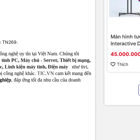
Màn hình tư
c TN269.
Interactive 
Hikvision D
45.000.00
ông nghệ uy tín tại Việt Nam. Chúng tôi
D5B86RB/FL
 tính PC
,
Máy chủ - Server
,
Thiết bị mạng
,
hình cao cấ
Thích
c
,
L
inh kiện máy tính
,
Đ
iện máy
như tivi,
chính hãng
 bị công nghệ khác.
TIC.VN
cam kết mang đến
nghiệp
, đáp ứng tối đa nhu cầu của doanh