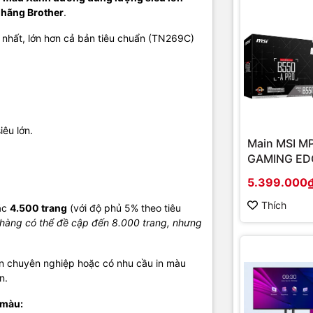
 hãng Brother
.
 nhất, lớn hơn cả bản tiêu chuẩn (TN269C)
iêu lớn.
Main MSI M
GAMING EDG
(Chipset A
5.399.000
Socket AM4
onboard)
Thích
ặc
4.500 trang
(với độ phủ 5% theo tiêu
 hàng có thể đề cập đến 8.000 trang, nhưng
ấn chuyên nghiệp hoặc có nhu cầu in màu
n.
 màu: