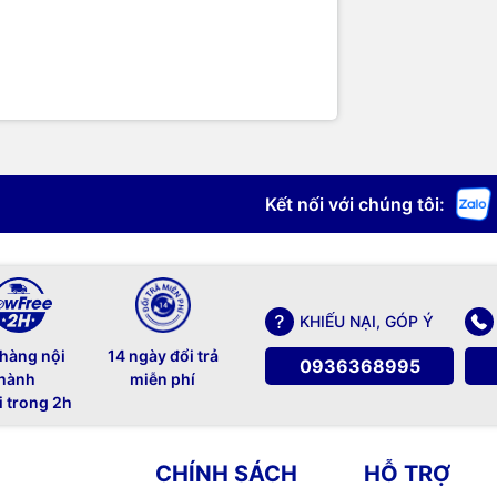
Kết nối với chúng tôi:
KHIẾU NẠI, GÓP Ý
 hàng nội
14 ngày đổi trả
0936368995
hành
miễn phí
i trong 2h
CHÍNH SÁCH
HỖ TRỢ