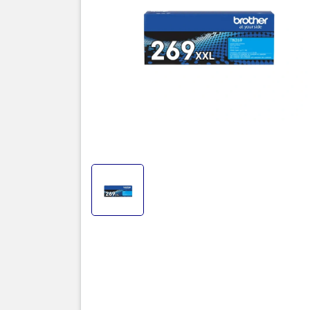
và bản lớn
Thông tin ch
Loại mực:
M
Ký hiệu:
X
Hãng sản x
Mã mực đầ
Dung lượng
chuẩn ISO/
nhưng 4.00
Mục đích s
xanh dương
Tương thíc
HL-L3240
DCP-L356