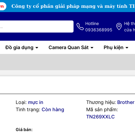
Hotline
Hệ t
0936368995
cửa 
Đồ gia dụng
Camera Quan Sát
Phụ kiện
g số kỹ thuật
Loại:
mực in
Thương hiệu:
Brother
Tình trạng:
Còn hàng
Mã sản phẩm:
C
là mã sản phẩm của
hộp mực laser màu Xanh dương dung lượng 
TN269XXLC
h Yield Cyan Toner Cartridge) chính hãng Brother
.
Giá bán:
n bản màu xanh có dung lượng in cao nhất, lớn hơn cả bản tiêu chu