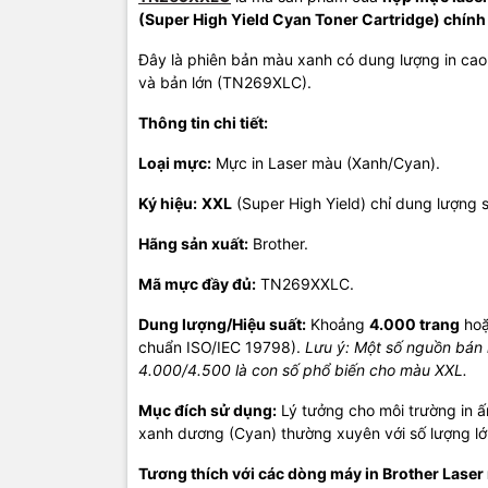
(Super High Yield Cyan Toner Cartridge) chính
Đây là phiên bản màu xanh có dung lượng in cao
và bản lớn (TN269XLC).
Thông tin chi tiết:
Loại mực:
Mực in Laser màu (Xanh/Cyan).
Ký hiệu:
XXL
(Super High Yield) chỉ dung lượng s
Hãng sản xuất:
Brother.
Mã mực đầy đủ:
TN269XXLC.
Dung lượng/Hiệu suất:
Khoảng
4.000 trang
ho
chuẩn ISO/IEC 19798).
Lưu ý: Một số nguồn bán
4.000/4.500 là con số phổ biến cho màu XXL.
Mục đích sử dụng:
Lý tưởng cho môi trường in 
xanh dương (Cyan) thường xuyên với số lượng lớ
Tương thích với các dòng máy in Brother Laser