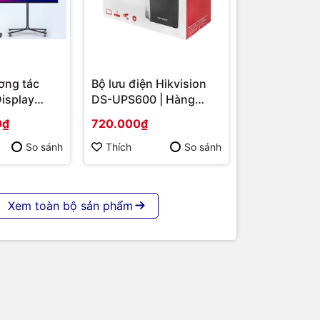
ơng tác
Bộ lưu điện Hikvision
Display
DS-UPS600 | Hàng
S-
chính hãng
0₫
720.000₫
 86 | Cấu
p | Hàng
So sánh
Thích
So sánh
Xem toàn bộ sản phẩm