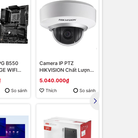
PG B550
Camera IP PTZ
Router Wi-F
E WIFI
HIKVISION Chất Lượng
Băng Tần Ké
MD B550/
Cao DS-2DE2202-DE3
Hàng chính 
₫
5.040.000₫
1.567.000₫
/ VGA
So sánh
Thích
So sánh
Thích