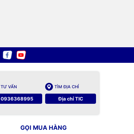
TƯ VẤN
TÌM ĐỊA CHỈ
0936368995
Địa chỉ TIC
GỌI MUA HÀNG