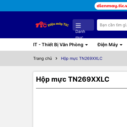
Danh
mục
IT - Thiết Bị Văn Phòng
Điện Máy
Trang chủ
Hộp mực TN269XXLC
Hộp mực TN269XXLC
Thôn
TN269XXL
(Super Hig
Đây là phiê