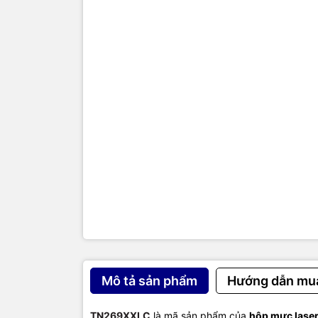
MFC-L376
Và các dòn
TIC.VN
– 
chuyên cun
mạng
,
Cam
như tivi, 
kết mang đ
của doanh n
Mô tả sản phẩm
Hướng dẫn mu
TN269XXLC
là mã sản phẩm của
hộp mực lase