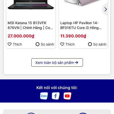
mật vân tay. Khởi động máy chỉ với 1 cái chạm tay đồng thời
bảo vệ an toàn cho dữ liệu trên máy.
MSI Katana 15 B13VFK
Laptop HP Pavilion 14-
676VN | Chính Hãng | Core
BF016TU Core i3 Hồng
i7-13620H | RTX 4060 |
Nhạt
27.000.000₫
11.390.000₫
Giá Tốt
Thích
So sánh
Thích
So sánh
Xem toàn bộ sản phẩm
Kết nối với chúng tôi: