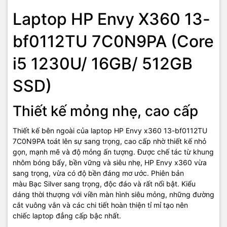
khả năng đa nhiệm tuyệt vời. Chiếc laptop HP Envycủa bạn sẽ luôn
Laptop HP Envy X360 13-
hoạt động mượt mà, đảm bảo cho công việc luôn trôi chảy.
bf0112TU 7C0N9PA (Core
i5 1230U/ 16GB/ 512GB
SSD)
Thiết kế mỏng nhẹ, cao cấp
Thiết kế bên ngoài của laptop HP Envy x360 13-bf0112TU
7C0N9PA toát lên sự sang trọng, cao cấp nhờ thiết kế nhỏ
gọn, mạnh mẽ và độ mỏng ấn tượng. Được chế tác từ khung
nhôm bóng bẩy, bền vững và siêu nhẹ, HP Envy x360 vừa
Tối ưu bảo mật
sang trọng, vừa có độ bền đáng mơ ước. Phiên bản
màu Bạc Silver sang trọng, độc đáo và rất nổi bật. Kiểu
HP Envy x360 13-bf0112TU 7C0N9PA cho phép bạn làm chủ
dáng thời thượng với viền màn hình siêu mỏng, những đường
hoàn toàn quyền riêng tư của mình khi sử dụng. Bạn sẽ có phím tắt
cắt vuông vắn và các chi tiết hoàn thiện tỉ mỉ tạo nên
để đóng màn trập camera và tắt micro khi không cần thiết. Như
chiếc laptop đẳng cấp bậc nhất.
vậy hình ảnh và cuộc trò chuyện của bạn sẽ không bị các tin tặc