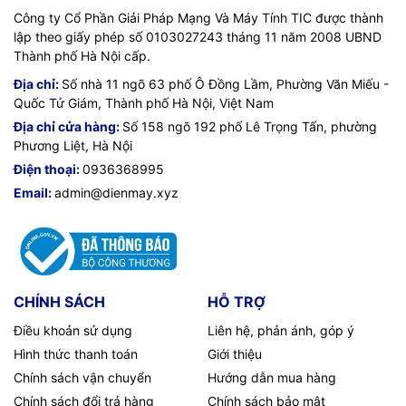
Công ty Cổ Phần Giải Pháp Mạng Và Máy Tính TIC được thành
lập theo giấy phép số 0103027243 tháng 11 năm 2008 UBND
Thành phố Hà Nội cấp.
Địa chỉ:
Số nhà 11 ngõ 63 phố Ô Đồng Lầm, Phường Văn Miếu -
Quốc Tử Giám, Thành phố Hà Nội, Việt Nam
Địa chỉ cửa hàng:
Số 158 ngõ 192 phố Lê Trọng Tấn, phường
Phương Liệt, Hà Nội
Điện thoại:
0936368995
Email:
admin@dienmay.xyz
Kết nối dễ dàng
CHÍNH SÁCH
HỖ TRỢ
Là một chiếc laptop mỏng nhẹ, nhưng HP Envy x360 13-
Điều khoản sử dụng
Liên hệ, phản ánh, góp ý
bf0112TU 7C0N9PA vẫn có đủ những kết nối tiên tiến và
Hình thức thanh toán
Giới thiệu
phổ biến nhất để phục vụ công việc. Bạn sẽ có cổng USB
Chính sách vận chuyển
Hướng dẫn mua hàng
Type-C tốc độ siêu nhanh 10Gpbs đóng vai trò đa năng từ
sạc, DisplayPort 1.4 cho đến sạc điện trong khi tắt máy;
Chính sách đổi trả hàng
Chính sách bảo mật