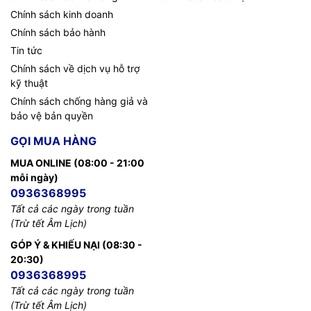
cổng USB Type-A 5Gbps trong đó một cổng có thể sạc khi
Chính sách kinh doanh
tắt máy; đầu đọc thẻ SD; cổng nguồn và jack tai nghe
Chính sách bảo hành
3.5mm.
Tin tức
Chính sách về dịch vụ hỗ trợ
kỹ thuật
Chính sách chống hàng giả và
bảo vệ bản quyền
GỌI MUA HÀNG
MUA ONLINE (08:00 - 21:00
mỗi ngày)
0936368995
Tất cả các ngày trong tuần
(Trừ tết Âm Lịch)
GÓP Ý & KHIẾU NẠI (08:30 -
20:30)
0936368995
Tất cả các ngày trong tuần
(Trừ tết Âm Lịch)