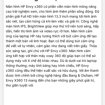
Màn hình HP Envy x360 có phần viền màn hình mỏng nâng
cao trải nghiệm xem, cho hình ảnh thêm phần sống động. Độ
phân giải Full HD trên màn hình 13.3 inch mang tới hình ảnh
sắc nét, tạo cảm hứng cả khi làm việc và giải trí. Công nghệ
màn hình IPS, BrightView giúp mọi thứ trở nên tươi sáng, hấp
Thiết kế bàn phím hợp lí mang lại
dẫn, hiển thị hình ảnh và video rực rỡ hơn. Màn hình cảm
ứng của laptop HP này tương thích với bút cảm ứng để tạo
trải nghiệm gõ phím tốt
thành một bàn vẽ linh hoạt. Bạn có thể dùng bút cảm ứng
để viết vẽ tự nhiên, cảm giác như đang viết trên giấy. Thỏa
Trong thân máy nhỏ gọn nhưng bàn phím của HP Envy x360 13-
sức sáng tạo, ghi chú với HP Envy x360. Màn hình cảm
bf0112TU 7C0N9PA được thiết kế hợp lí, tràn ra sát cạnh giúp cho
ứng kết hợp với thân máy xoay 360 độ giúp bạn có thể sử
các phím to rõ không thua kém các mẫu laptop 14 inch. Máy trang
dụng máy với 4 chế độ khác nhau. Dù là dưới vai trò laptop
bị đầy đủ các phím chức năng cần thiết, đặc biệt, với phím tắt
thông thường; máy tính bảng hay trình chiếu, HP Envy
camera tiện lợi giúp bảo mật tốt hơn, kiểm soát được thời gian sử
x360 cũng đều thể hiện xuất sắc và hữu dụng. Với âm thanh
dụng webcam. Bàn phím có trang bị đèn nền để dễ quan sát vào
được tinh chỉnh bởi công nghệ hàng đầu Bang & Olufsen, HP
ban đêm, tránh gõ sai, giúp bạn có trải nghiệm gõ phím tốt.
Envy X360 13 mang đến cho bạn những giây phút giải trí,
thư giãn tuyệt vời.