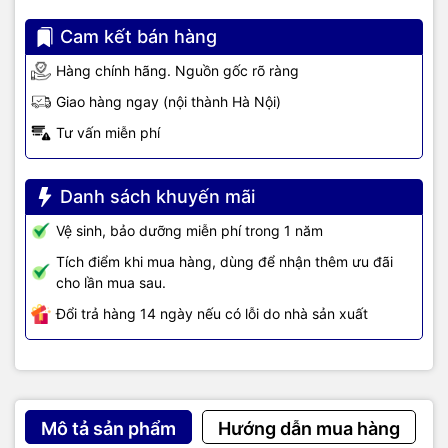
nhờ bộ vi xử lý Intel Core i5 1230U với 10 nhân 12 luồng, tốc độ tối
đa 4.4GHz. Mọi công việc sẽ được giải quyết một cách rất nhẹ
Cam kết bán hàng
nhàng nhờ hiệu suất cao và ổn định của Envy x360. Card đồ họa
Hàng chính hãng. Nguồn gốc rõ ràng
tích hợp Intel Iris Xe Graphics giúp các thao tác đồ họa mượt mà
hơn.
Giao hàng ngay (nội thành Hà Nội)
Tư vấn miễn phí
Danh sách khuyến mãi
Vệ sinh, bảo dưỡng miễn phí trong 1 năm
Tích điểm khi mua hàng, dùng để nhận thêm ưu đãi
cho lần mua sau.
Đổi trả hàng 14 ngày nếu có lỗi do nhà sản xuất
Bên cạnh bộ vi xử lý mạnh mẽ, HP Envy x360 13-bf0112TU
7C0N9PA còn có tốc độ khởi động, mở ứng dụng cực nhanh nhờ ổ
Mô tả sản phẩm
Hướng dẫn mua hàng
cứng SSD 512GB. Cùng với đó là 16GB RAM hiệu năng cao, cho