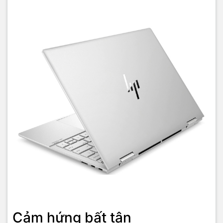
xâm phạm. Thêm một ưu điểm nữa cho chiếc laptop HP Envy
X360 này là tính năng bảo mật vân tay. Khởi động máy chỉ với 1
cái chạm tay đồng thời bảo vệ an toàn cho dữ liệu trên máy.
Cảm hứng bất tận