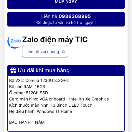
MUA NGAY
Liên hệ
0936368995
Để được tư vấn và hỗ trợ ngay!!!
Zalo điện máy TIC
Liên hệ với chúng tôi
Ưu đãi khi mua hàng
Bộ VXL: Core i5 1230U 3.3GHz
Bộ nhớ RAM: 16GB
Ổ cứng: 512Gb SSD
Card màn hình: VGA onboard - Intel Iris Xe Graphics
Kích thước màn hình: 13.3inch OLED Touch
Hệ điều hành: Windows 11 Home
Cấu hình mạnh mẽ
BẢO HÀNH 1 NĂM
HP Envy x360 13-bf0092TU 76V59PA có tốc độ xử lý mượt mà