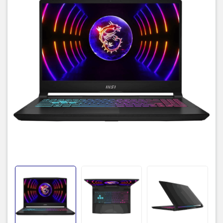
hành uy tín.
Hiệu Năng Bùng Nổ - Sức Mạnh Từ Intel Gen
13 và RTX 40 Series
Trái tim của MSI Katana 15 B13VFK 676VN là cấu hình
phần cứng "khủng", được thiết kế để "cân" mượt mà mọi
tựa game AAA và các tác vụ đồ họa nặng.
CPU Intel® Core™ i7-13620H:
Với kiến trúc 10 nhân 16
luồng, bộ vi xử lý thế hệ 13 này mang đến tốc độ xử lý
vượt trội, dễ dàng xử lý đa nhiệm, livestream, và render
video mà không gặp bất kỳ trở ngại nào.
Card đồ họa NVIDIA® GeForce RTX™ 4060 8GB:
Bước
vào kỷ nguyên mới của đồ họa với kiến trúc Ada
Lovelace. Công nghệ DLSS 3 (AI) và Ray Tracing mang lại
hình ảnh siêu thực, đồng thời đẩy tốc độ khung hình
(FPS) lên mức tối đa.