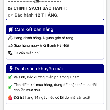
------------------
🚛
---------------
nhiệt
Cooler Boost 5
độc quyền. Với hệ thống quạt kép
và các ống đồng tản nhiệt được bố trí thông minh, máy
🏡
CHÍNH SÁCH BẢO HÀNH:
luôn giữ được nhiệt độ mát mẻ, đảm bảo hiệu suất ổn
👉
Bảo hành
12
THÁNG.
định ngay cả khi "chiến" game liên tục trong nhiều giờ.
Cam kết bán hàng
Đa Dạng Cổng Kết Nối - Sẵn Sàng Cho Mọi
Hàng chính hãng. Nguồn gốc rõ ràng
Phụ Kiện
Giao hàng ngay (nội thành Hà Nội)
Laptop được trang bị đầy đủ các cổng kết nối hiện đại
Tư vấn miễn phí
nhất, phục vụ mọi nhu cầu kết nối của game thủ:
1x Cổng Type-C (USB 3.2 Gen1 / DisplayPort)
Danh sách khuyến mãi
2x Cổng Type-A USB 3.2 Gen1
Vệ sinh, bảo dưỡng miễn phí trong 1 năm
Tích điểm khi mua hàng, dùng để nhận thêm ưu đãi
1x Cổng Type-A USB 2.0
cho lần mua sau.
1x Cổng HDMI™ 2.1 (Hỗ trợ xuất hình 8K @ 60Hz / 4K @
Đổi trả hàng 14 ngày nếu có lỗi do nhà sản xuất
120Hz)