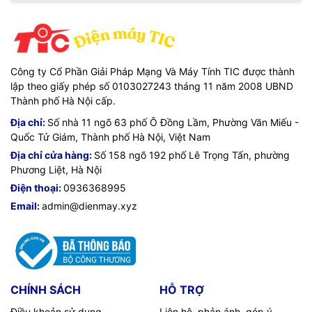
Công ty Cổ Phần Giải Pháp Mạng Và Máy Tính TIC được thành
lập theo giấy phép số 0103027243 tháng 11 năm 2008 UBND
Thành phố Hà Nội cấp.
Địa chỉ:
Số nhà 11 ngõ 63 phố Ô Đồng Lầm, Phường Văn Miếu -
Quốc Tử Giám, Thành phố Hà Nội, Việt Nam
Địa chỉ cửa hàng:
Số 158 ngõ 192 phố Lê Trọng Tấn, phường
Phương Liệt, Hà Nội
Điện thoại:
0936368995
Email:
admin@dienmay.xyz
CHÍNH SÁCH
HỖ TRỢ
Điều khoản sử dụng
Liên hệ, phản ánh, góp ý