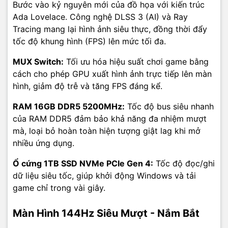
Bước vào kỷ nguyên mới của đồ họa với kiến trúc
Ada Lovelace. Công nghệ DLSS 3 (AI) và Ray
Tracing mang lại hình ảnh siêu thực, đồng thời đẩy
tốc độ khung hình (FPS) lên mức tối đa.
MUX Switch:
Tối ưu hóa hiệu suất chơi game bằng
cách cho phép GPU xuất hình ảnh trực tiếp lên màn
hình, giảm độ trễ và tăng FPS đáng kể.
RAM 16GB DDR5 5200MHz:
Tốc độ bus siêu nhanh
của RAM DDR5 đảm bảo khả năng đa nhiệm mượt
mà, loại bỏ hoàn toàn hiện tượng giật lag khi mở
nhiều ứng dụng.
Ổ cứng 1TB SSD NVMe PCIe Gen 4:
Tốc độ đọc/ghi
dữ liệu siêu tốc, giúp khởi động Windows và tải
game chỉ trong vài giây.
Màn Hình 144Hz Siêu Mượt - Nắm Bắt