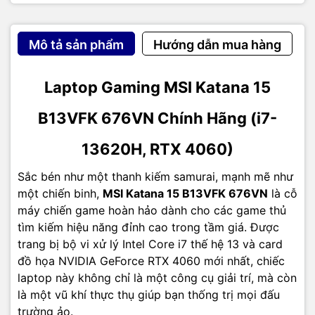
1x Cổng mạng RJ45 (Gigabit LAN)
1x Jack cắm tai nghe/mic 3.5mm
Mô tả sản phẩm
Hướng dẫn mua hàng
Mua Laptop MSI Katana 15 B13VFK 676VN
Laptop Gaming MSI Katana 15
Chính Hãng ở đâu?
B13VFK 676VN Chính Hãng (i7-
MSI Katana 15 B13VFK 676VN
là sự lựa chọn hoàn hảo
cho game thủ mong muốn một cỗ máy mạnh mẽ, công
13620H, RTX 4060)
nghệ mới nhất và độ bền bỉ cao. Để sở hữu sản phẩm
chính hãng
với mức giá tốt nhất cùng chính sách bảo
Sắc bén như một thanh kiếm samurai, mạnh mẽ như
hành uy tín 24 tháng, hãy đặt hàng ngay tại!
một chiến binh,
MSI Katana 15 B13VFK 676VN
là cỗ
máy chiến game hoàn hảo dành cho các game thủ
Dienmay.xyz
– Nhà phân phối và cung cấp giải pháp công nghệ
tìm kiếm hiệu năng đỉnh cao trong tầm giá. Được
uy tín tại Việt Nam. Chúng tôi chuyên cung cấp đa dạng sản
trang bị bộ vi xử lý Intel Core i7 thế hệ 13 và card
phẩm:
Laptop, Máy tính PC, Máy chủ - Server, Thiết bị
đồ họa NVIDIA GeForce RTX 4060 mới nhất, chiếc
mạng, Camera giám sát, Tổng đài, Màn hình tương tác, linh kiện
máy tính, điện máy
như tivi, tủ lạnh, máy giặt, máy hút ẩm, đồ gia
laptop này không chỉ là một công cụ giải trí, mà còn
dụng… cùng nhiều thiết bị công nghệ khác.
dienmay.xyz
cam kết
là một vũ khí thực thụ giúp bạn thống trị mọi đấu
mang đến
sản phẩm chính hãng, giá tốt, dịch vụ chuyên nghiệp
,
trường ảo.