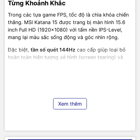
Từng Khoảnh Khắc
Trong các tựa game FPS, tốc độ là chìa khóa chiến
thắng. MSI Katana 15 được trang bị màn hình 15.6
inch Full HD (1920x1080) với tấm nền IPS-Level,
mang lại màu sắc sống động và góc nhìn rộng.
Đặc biệt,
tần số quét 144Hz
cao cấp giúp loại bỏ
hoàn toàn hiện tượng xé hình (screen tearing) và
bóng mờ chuyển động (motion blur). Mọi pha "vẩy
súng" hay combat tổng đều diễn ra mượt mà, cho
bạn lợi thế phản xạ nhanh hơn đối thủ.
Thiết Kế Đậm Chất Gaming - Tản Nhiệt
Xem thêm
Cooler Boost 5 Độc Quyền
MSI Katana 15 B13VFK 676VN sở hữu thiết kế hầm
hố nhưng không kém phần tinh tế. Điểm nhấn là
bàn
phím RGB 4 vùng
rực rỡ, cho phép bạn tùy chỉnh