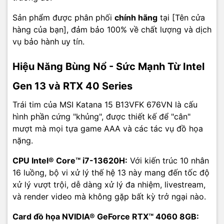
đáp ứng tối đa nhu cầu của doanh nghiệp cũng như gia đình và cá
nhân.
Sản phẩm được phân phối
chính hãng
tại [Tên cửa
hàng của bạn], đảm bảo 100% về chất lượng và dịch
vụ bảo hành uy tín.
Hiệu Năng Bùng Nổ - Sức Mạnh Từ Intel
Gen 13 và RTX 40 Series
Trái tim của MSI Katana 15 B13VFK 676VN là cấu
hình phần cứng "khủng", được thiết kế để "cân"
mượt mà mọi tựa game AAA và các tác vụ đồ họa
nặng.
CPU Intel® Core™ i7-13620H:
Với kiến trúc 10 nhân
16 luồng, bộ vi xử lý thế hệ 13 này mang đến tốc độ
xử lý vượt trội, dễ dàng xử lý đa nhiệm, livestream,
và render video mà không gặp bất kỳ trở ngại nào.
Card đồ họa NVIDIA® GeForce RTX™ 4060 8GB: