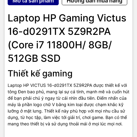
Mô tả sản phẩm
Hướng dẫn mua hàng
cánh quạt dày hơn cho khả năng hút gió tốt hơn để duy trì nhiệt độ
ổn định cho toàn hệ thống vận hành trơn tru.
Laptop HP Gaming Victus
16-d0291TX 5Z9R2PA
(Core i7 11800H/ 8GB/
512GB SSD
Thiết kế gaming
Laptop HP VICTUS 16-d0291TX 5Z9R2PA được thiết kế với
tông Đen bao phủ, mang lại sự cá tính, mạnh mẽ và cuốn hút
để bạn phải chú ý ngay từ cái nhìn đầu tiên. Điểm nhấn của
máy là phần logo chữ V bằng kim loại được chạm khắc kỹ
lưỡng ở mặt lưng. Thiết kế này phù hợp với mọi nhu cầu sử
dụng, từ học tập, làm việc tới giải trí, chơi game. Bạn có thể
mang theo thiết bị và sử dụng thoải mái ở mọi lúc mọi nơi.