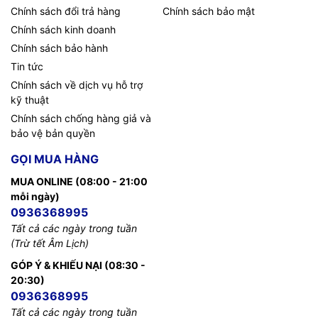
Chính sách đổi trả hàng
Chính sách bảo mật
Chính sách kinh doanh
TIC.VN
– Nhà phân phối và cung cấp giải pháp công nghệ
Chính sách bảo hành
uy tín tại Việt Nam. Chúng tôi chuyên cung cấp đa dạng sản
Tin tức
phẩm:
Laptop
,
Máy tính PC
,
Máy chủ - Server
,
Thiết bị
Chính sách về dịch vụ hỗ trợ
mạng
,
Camera giám sát
,
Tổng đài
,
Màn hình tương tác
,
Linh
kỹ thuật
kiện máy tính
,
Điện máy
như tivi, tủ lạnh, máy giặt, máy hút
ẩm... cùng nhiều thiết bị công nghệ khác.
TIC.VN
cam kết
Chính sách chống hàng giả và
mang đến
sản phẩm chính hãng, giá tốt, dịch vụ chuyên
bảo vệ bản quyền
nghiệp
, đáp ứng tối đa nhu cầu của doanh nghiệp cũng như
GỌI MUA HÀNG
gia đình và cá nhân.
MUA ONLINE (08:00 - 21:00
mỗi ngày)
0936368995
Tất cả các ngày trong tuần
(Trừ tết Âm Lịch)
GÓP Ý & KHIẾU NẠI (08:30 -
20:30)
0936368995
Tất cả các ngày trong tuần