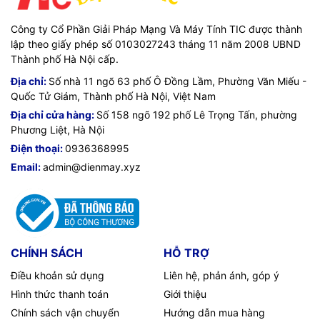
d0291TX 5Z9R2PA cũng mang tới cho bạn sử dụng Internet
một cách nhanh chóng và mượt mà nhờ tích hợp công nghệ
Công ty Cổ Phần Giải Pháp Mạng Và Máy Tính TIC được thành
WiFi 6.
lập theo giấy phép số 0103027243 tháng 11 năm 2008 UBND
Thành phố Hà Nội cấp.
Địa chỉ:
Số nhà 11 ngõ 63 phố Ô Đồng Lầm, Phường Văn Miếu -
Quốc Tử Giám, Thành phố Hà Nội, Việt Nam
Địa chỉ cửa hàng:
Số 158 ngõ 192 phố Lê Trọng Tấn, phường
Phương Liệt, Hà Nội
Điện thoại:
0936368995
Email:
admin@dienmay.xyz
CHÍNH SÁCH
HỖ TRỢ
Điều khoản sử dụng
Liên hệ, phản ánh, góp ý
Hình thức thanh toán
Giới thiệu
Chính sách vận chuyển
Hướng dẫn mua hàng