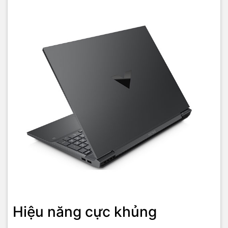
Bàn phím linh hoạt
Với thiết kế bàn phím fullsize tích hợp nút nguồn và phím tắt nhanh,
cụm phím Numpad được hỗ trợ tất cả các chức năng từ cơ bản tới
nâng cao để bạn dễ dàng sử dụng. Thanh Space Bar và cụm phím
điều hướng được thiết kế to và độc lập, tăng tính linh hoạt. Phần
Trackpad được thiết kế với bề mặt láng mịn, to hơn 19% so với các
thiết kế tiền nhiệm để bạn thoải mái thu phóng, kéo thả, vuốt chạm
một cách nhanh nhạy và chính xác. Nút nhấp chuột trái phải đều
được hiển thị dưới bàn di chuột, tạo sự nhất quán và tối giản cho
thiết kế của laptop HP VICTUS 16-d0291TX 5Z9R2PA.
Hiệu năng cực khủng