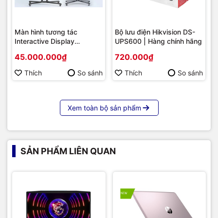
hơn cho khả năng hút gió tốt hơn để duy trì nhiệt độ ổn định
cho toàn hệ thống vận hành trơn tru.
Màn hình tương tác
Bộ lưu điện Hikvision DS-
Interactive Display
UPS600 | Hàng chính hãng
Hikvision DS-D5B86RB/FL
45.000.000₫
720.000₫
86 | Cấu hình cao cấp |
Hàng chính hãng
Thích
So sánh
Thích
So sánh
Xem toàn bộ sản phẩm
SẢN PHẨM LIÊN QUAN