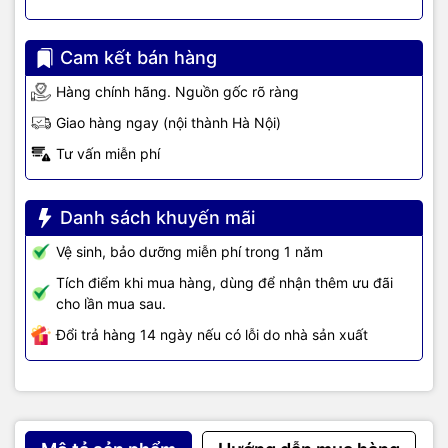
Cam kết bán hàng
Hàng chính hãng. Nguồn gốc rõ ràng
Giao hàng ngay (nội thành Hà Nội)
Tư vấn miễn phí
Danh sách khuyến mãi
Vệ sinh, bảo dưỡng miễn phí trong 1 năm
Hệ thống tản nhiệt vượt trội
Tích điểm khi mua hàng, dùng để nhận thêm ưu đãi
cho lần mua sau.
Với thiết kế vượt trội, HP đã nâng cấp hệ thống làm mát trên HP
Đổi trả hàng 14 ngày nếu có lỗi do nhà sản xuất
VICTUS 16-d0291TX 5Z9R2PA hoạt động vô cùng hiệu quả và bền
bỉ. Giải pháp làm mát này giúp không khi lưu thông ra vào liên tục,
hệ thống quạt đã được cải tiến từ 47 cánh quạt lên 83 cánh quạt
để đẩy tối đa lượng nhiệt ra khỏi thiết bị. Giải pháp này giúp
cho HP VICTUS 16-d0291TX 5Z9R2PA gia tăng 14% lượng gió,