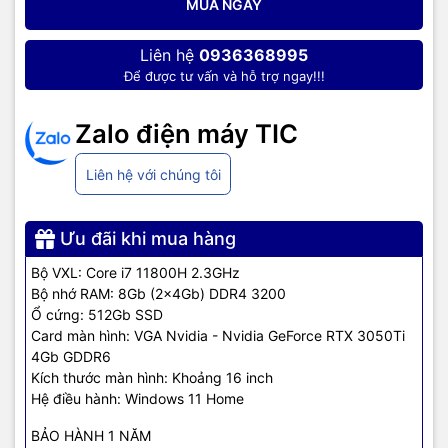
MUA NGAY
Liên hệ
0936368995
Để được tư vấn và hỗ trợ ngay!!!
Màn hình sắc nét
Zalo điện máy TIC
Laptop HP VICTUS 16-d0291TX 5Z9R2PA có màn hình rộng 16.1
Liên hệ với chúng tôi
inch, tần số quét 144Hz, độ phân giải FHD đảm bảo hiển thị sắc
nét, sống động trong từng chi tiết của khung hình. Tích hợp công
nghệ chống chói Anti-Glare và giảm ánh sáng xanh cá hại Low
Ưu đãi khi mua hàng
Blue Light giúp bảo vệ đôi mắt của bạn trong quá trình sử dụng.
Bộ VXL: Core i7 11800H 2.3GHz
Bộ nhớ RAM: 8Gb (2x4Gb) DDR4 3200
Ổ cứng: 512Gb SSD
Card màn hình: VGA Nvidia - Nvidia GeForce RTX 3050Ti
4Gb GDDR6
Kích thước màn hình: Khoảng 16 inch
Hệ điều hành: Windows 11 Home
BẢO HÀNH 1 NĂM