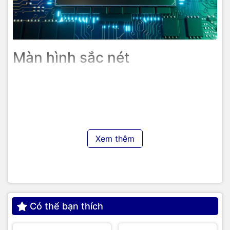
kết nối không dây thông qua Bluetooth 5.2 để sử dụng các thiết
bị, chia sẻ dữ liệu một cách liền mạch và nhanh chóng. Ngoài
ra, HP VICTUS 16-d0291TX 5Z9R2PA cũng mang tới cho bạn sử
dụng Internet một cách nhanh chóng và mượt mà nhờ tích hợp
công nghệ WiFi 6.
Màn hình sắc nét
Laptop HP VICTUS 16-d0291TX 5Z9R2PA có màn hình
rộng 16.1 inch, tần số quét 144Hz, độ phân giải FHD đảm
bảo hiển thị sắc nét, sống động trong từng chi tiết của
khung hình. Tích hợp công nghệ chống chói Anti-Glare và
giảm ánh sáng xanh cá hại Low Blue Light giúp bảo vệ đôi
mắt của bạn trong quá trình sử dụng.
Xem thêm
Có thể bạn thích