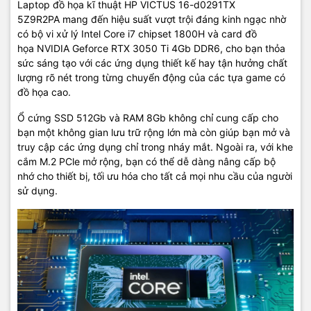
Laptop đồ họa kĩ thuật HP VICTUS 16-d0291TX
5Z9R2PA mang đến hiệu suất vượt trội đáng kinh ngạc nhờ
có bộ vi xử lý Intel Core i7 chipset 1800H và card đồ
họa NVIDIA Geforce RTX 3050 Ti 4Gb DDR6, cho bạn thỏa
sức sáng tạo với các ứng dụng thiết kế hay tận hưởng chất
lượng rõ nét trong từng chuyển động của các tựa game có
đồ họa cao.
Ổ cứng SSD 512Gb và RAM 8Gb không chỉ cung cấp cho
bạn một không gian lưu trữ rộng lớn mà còn giúp bạn mở và
truy cập các ứng dụng chỉ trong nháy mắt. Ngoài ra, với khe
cắm M.2 PCle mở rộng, bạn có thể dễ dàng nâng cấp bộ
nhớ cho thiết bị, tối ưu hóa cho tất cả mọi nhu cầu của người
sử dụng.
Kết nổi mở rộng
Laptop HP VICTUS 16-d0291TX 5Z9R2PA có khả năng kết nối đa
dạng, các cổng kết nối bao gồm: cổng USB-Type C, cổng USB-
Type A, cổng HDMI 2.1, khe cắm thẻ nhớ, jack cắm tai nghe/mic
3.5 mm và cổng LAN RJ45. Ngoài ra, bạn cũng có thể thực hiện