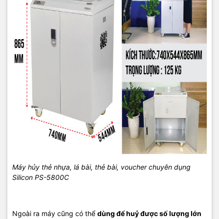
CÔNG DỤNG:
Máy hủy thẻ nhựa, lá bài, thẻ bài, voucher chuyên dụng
Silicon PS-5800C
-
Máy hủy tài liệu Silicon PS-5800C
dành cho khách hàng là
ngân hàng, tài chính, y tế, bảo hiểm, hàng không…
Ngoài ra máy cũng có thể
dùng để huỷ được số lượng lớn