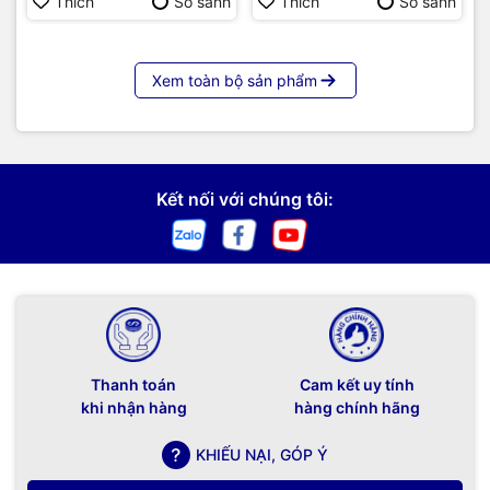
Thích
So sánh
Thích
So sánh
Vị trí các khe hủy ở trên đỉnh của máy giúp người sử dụng
dễ dàng khi cho các đồ vật vào hủy
Xem toàn bộ sản phẩm
-
Khe huỷ thứ 2 là khe huỷ nhỏ, huỷ đơn lẻ thẻ và CD/VCD
.
Tốc độ huỷ từng thẻ trong khay huỷ nhỏ (để huỷ đơn lẻ): 1
thẻ/ 1CD,VCD/2.5 giây. Cỡ huỷ CD/VCD: 2.5x15mm. Kích
Kết nối với chúng tôi:
thước khe huỷ thứ 2: 125x3mm.
Thanh toán
Cam kết uy tính
khi nhận hàng
hàng chính hãng
KHIẾU NẠI, GÓP Ý