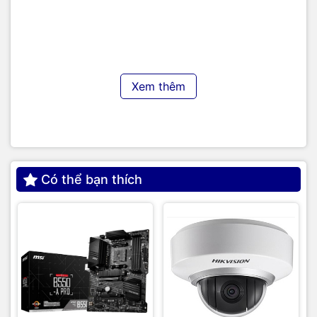
-
Kiểu huỷ: hủy vụn - cỡ huỷ 2.5x15mm( CD/VCD, thẻ tín
dụng, thẻ ATM, lá bài, thẻ bài, voucher,.. Không huỷ giấy)
Xem thêm
Có thể bạn thích
Kích cỡ hủy 2.5 x 15mm rất nhỏ, nên tính bảo mật càng cao