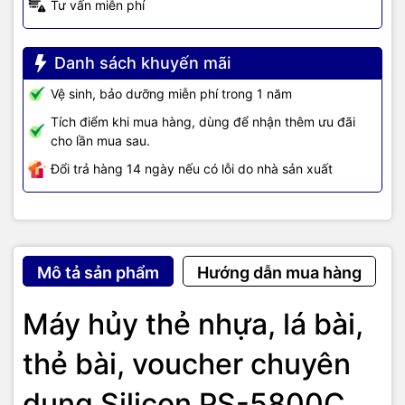
Tư vấn miễn phí
Danh sách khuyến mãi
Vệ sinh, bảo dưỡng miễn phí trong 1 năm
Kích cỡ hủy 2.5 x 15mm rất nhỏ, nên tính bảo mật càng cao
Tích điểm khi mua hàng, dùng để nhận thêm ưu đãi
cho lần mua sau.
Đổi trả hàng 14 ngày nếu có lỗi do nhà sản xuất
-
Máy có 1 khay huỷ to và 1 khe huỷ nhỏ:
1 Khay hủy to dành cho
huỷ số lượng lớn
, khay này chứa tối đa số thẻ nhựa trên 1 lần huỷ:
800 thẻ. Tốc độ huỷ thẻ: 100 thẻ/phút. - Kích thước khay huỷ lớn
(mm) : 225X196mm.
Mô tả sản phẩm
Hướng dẫn mua hàng
Máy hủy thẻ nhựa, lá bài,
thẻ bài, voucher chuyên
dụng Silicon PS-5800C