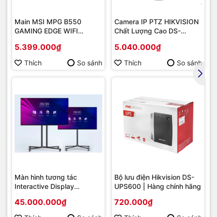
Main MSI MPG B550
Camera IP PTZ HIKVISION
-
Máy có 1 khay huỷ to và 1 khe huỷ nhỏ:
1 Khay hủy to
GAMING EDGE WIFI
Chất Lượng Cao DS-
dành cho huỷ số lượng lớn
, khay này chứa tối đa số thẻ
(Chipset AMD B550/
2DE2202-DE3
5.399.000₫
5.040.000₫
nhựa trên 1 lần huỷ: 800 thẻ. Tốc độ huỷ thẻ: 100 thẻ/phút. -
Socket AM4/ VGA
Kích thước khay huỷ lớn (mm) : 225X196mm.
onboard)
Thích
So sánh
Thích
So sánh
Màn hình tương tác
Bộ lưu điện Hikvision DS-
Interactive Display
UPS600 | Hàng chính hãng
Hikvision DS-D5B86RB/FL
45.000.000₫
720.000₫
86 | Cấu hình cao cấp |
Hàng chính hãng