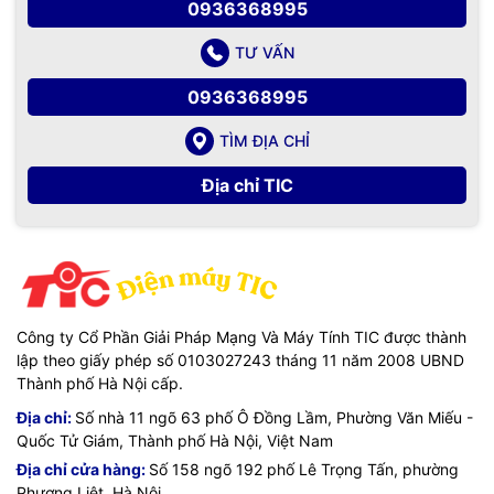
0936368995
TƯ VẤN
0936368995
TÌM ĐỊA CHỈ
CÔNG DỤNG:
Địa chỉ TIC
-
Máy hủy tài liệu Silicon PS-5800C
dành cho khách hàng
là ngân hàng, tài chính, y tế, bảo hiểm, hàng không…
Công ty Cổ Phần Giải Pháp Mạng Và Máy Tính TIC được thành
TIC.VN
– Nhà phân phối và cung cấp giải pháp công nghệ
lập theo giấy phép số 0103027243 tháng 11 năm 2008 UBND
uy tín tại Việt Nam. Chúng tôi chuyên cung cấp đa dạng sản
Thành phố Hà Nội cấp.
phẩm:
Laptop
,
Máy tính PC
,
Máy chủ - Server
,
Thiết bị
mạng
,
Camera giám sát
,
Tổng đài
,
Màn hình tương tác
,
Linh
Địa chỉ:
Số nhà 11 ngõ 63 phố Ô Đồng Lầm, Phường Văn Miếu -
kiện máy tính
,
Điện máy
như tivi, tủ lạnh, máy giặt, máy hút
Quốc Tử Giám, Thành phố Hà Nội, Việt Nam
ẩm... cùng nhiều thiết bị công nghệ khác.
TIC.VN
cam kết
Địa chỉ cửa hàng:
Số 158 ngõ 192 phố Lê Trọng Tấn, phường
mang đến
sản phẩm chính hãng, giá tốt, dịch vụ chuyên
Phương Liệt, Hà Nội