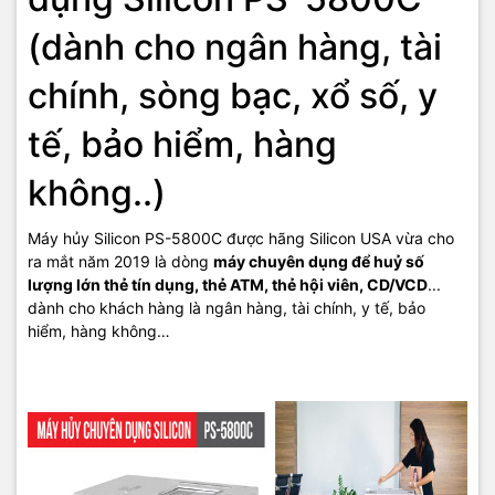
(dành cho ngân hàng, tài
chính, sòng bạc, xổ số, y
tế, bảo hiểm, hàng
không..)
Vị trí các khe hủy ở trên đỉnh của máy giúp người sử dụng dễ dàng
Máy hủy Silicon PS-5800C được hãng Silicon USA vừa cho
khi cho các đồ vật vào hủy
ra mắt năm 2019 là dòng
máy chuyên dụng để huỷ số
lượng lớn thẻ tín dụng, thẻ ATM, thẻ hội viên, CD/VCD
...
dành cho khách hàng là ngân hàng, tài chính, y tế, bảo
-
Khe huỷ thứ 2 là khe huỷ nhỏ, huỷ đơn lẻ thẻ và CD/VCD
. Tốc
hiểm, hàng không…
độ huỷ từng thẻ trong khay huỷ nhỏ (để huỷ đơn lẻ): 1 thẻ/
1CD,VCD/2.5 giây. Cỡ huỷ CD/VCD: 2.5x15mm. Kích thước khe huỷ
thứ 2: 125x3mm.