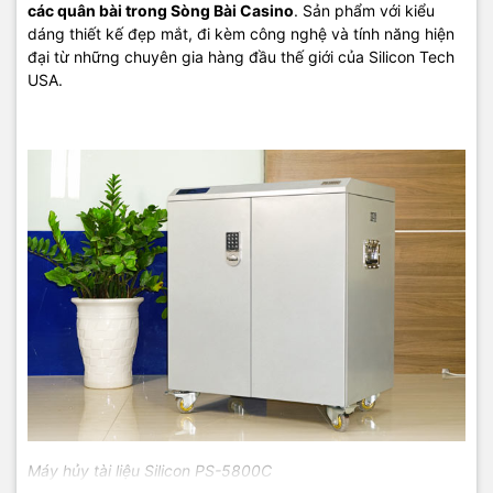
các quân bài trong Sòng Bài Casino
. Sản phẩm với kiểu
dáng thiết kế đẹp mắt, đi kèm công nghệ và tính năng hiện
đại từ những chuyên gia hàng đầu thế giới của Silicon Tech
TIC.VN
– Nhà phân phối và cung cấp giải pháp công nghệ uy tín
USA.
tại Việt Nam. Chúng tôi chuyên cung cấp đa dạng sản phẩm:
Laptop
,
Máy tính PC
,
Máy chủ - Server
,
Thiết bị mạng
,
Camera
giám sát
,
Tổng đài
,
Màn hình tương tác
,
Linh kiện máy tính
,
Điện
máy
như tivi, tủ lạnh, máy giặt, máy hút ẩm... cùng nhiều thiết bị
công nghệ khác.
TIC.VN
cam kết mang đến
sản phẩm chính
hãng, giá tốt, dịch vụ chuyên nghiệp
, đáp ứng tối đa nhu cầu của
doanh nghiệp cũng như gia đình và cá nhân.
Máy hủy tài liệu Silicon PS-5800C