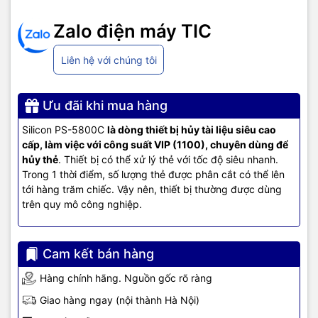
Zalo điện máy TIC
Liên hệ với chúng tôi
Máy hủy tài liệu Silicon PS-5800C
Ưu đãi khi mua hàng
-
Kiểu huỷ: hủy vụn - cỡ huỷ 2.5x15mm( CD/VCD, thẻ tín dụng,
Silicon PS-5800C
là dòng thiết bị hủy tài liệu siêu cao
thẻ ATM, lá bài, thẻ bài, voucher,.. Không huỷ giấy)
cấp, làm việc với công suất VIP (1100), chuyên dùng để
hủy thẻ
. Thiết bị có thể xử lý thẻ với tốc độ siêu nhanh.
Trong 1 thời điểm, số lượng thẻ được phân cắt có thể lên
tới hàng trăm chiếc. Vậy nên, thiết bị thường được dùng
trên quy mô công nghiệp.
Cam kết bán hàng
Hàng chính hãng. Nguồn gốc rõ ràng
Giao hàng ngay (nội thành Hà Nội)