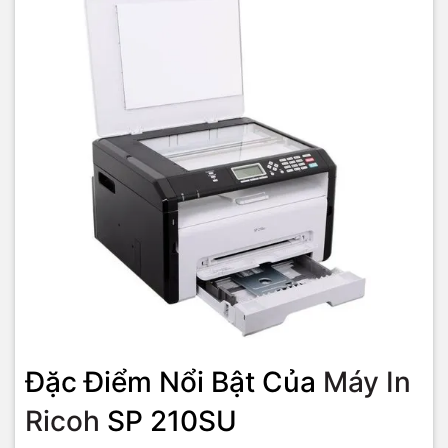
Máy in Ricoh SP 210SU
được thiết kế để dễ dàng sử dụng và bảo
trì. Giao diện thân thiện giúp người dùng nhanh chóng làm quen với
các chức năng. Việc thay thế hộp mực cũng rất đơn giản, không
đòi hỏi kỹ năng đặc biệt. Bên cạnh đó, máy in còn được trang bị
các tính năng tự động bảo trì, giúp kéo dài tuổi thọ và đảm bảo
hiệu suất hoạt động ổn định.
Kết Luận
Nếu bạn đang tìm kiếm một chiếc máy in đơn sắc đa năng, hiệu
quả và tiết kiệm chi phí,
máy in Ricoh SP 210SU
là sự lựa chọn
không thể bỏ qua. Với thiết kế nhỏ gọn, tốc độ in nhanh và chất
lượng bản in sắc nét, sản phẩm này sẽ là trợ thủ đắc lực cho công
việc của bạn. Hãy trải nghiệm ngay hôm nay để cảm nhận sự khác
biệt!
Đặc Điểm Nổi Bật Của
Máy In
Ricoh
SP 210SU