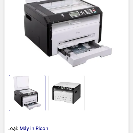
Đặc Điểm Nổi Bật Của
Máy In
Ricoh
SP 210SU
Thiết kế nhỏ gọn, hiện đại:
Dễ dàng bố trí trong mọi không gian
làm việc.
Chức năng đa dạng:
In, scan, copy trong một thiết bị duy nhất.
Loại:
Máy in Ricoh
Tốc độ in nhanh:
Lên đến 22 trang/phút, giúp tiết kiệm thời gian.