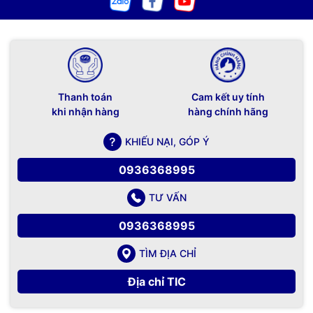
Thanh toán
Cam kết uy tính
khi nhận hàng
hàng chính hãng
KHIẾU NẠI, GÓP Ý
0936368995
TƯ VẤN
0936368995
TÌM ĐỊA CHỈ
Địa chỉ TIC