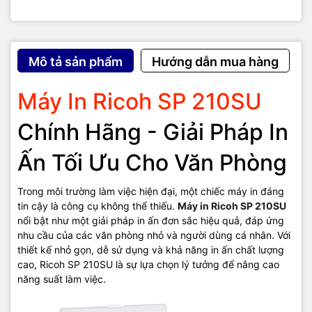
Mô tả sản phẩm
Hướng dẫn mua hàng
Máy in Ricoh SP 210SU
không chỉ là một thiết bị in ấn thông
Máy In Ricoh SP 210SU
thường, mà còn là một giải pháp toàn diện giúp bạn tối ưu hóa quy
trình làm việc. Với khả năng in, scan và copy, bạn có thể thực hiện
Chính Hãng - Giải Pháp In
nhiều tác vụ khác nhau chỉ với một thiết bị duy nhất. Tốc độ in
nhanh và chất lượng bản in sắc nét đảm bảo rằng công việc của
Ấn Tối Ưu Cho Văn Phòng
bạn luôn được hoàn thành một cách hiệu quả và chuyên nghiệp.
Tiết Kiệm Chi Phí Vận Hành
Trong môi trường làm việc hiện đại, một chiếc máy in đáng
tin cậy là công cụ không thể thiếu.
Máy in Ricoh SP 210SU
Một trong những ưu điểm lớn của
Ricoh SP 210SU
là khả năng tiết
nổi bật như một giải pháp in ấn đơn sắc hiệu quả, đáp ứng
kiệm chi phí. Hộp mực dung lượng lớn giúp giảm tần suất thay thế,
nhu cầu của các văn phòng nhỏ và người dùng cá nhân. Với
đồng thời giảm chi phí in ấn trên mỗi trang. Điều này đặc biệt quan
thiết kế nhỏ gọn, dễ sử dụng và khả năng in ấn chất lượng
trọng đối với các văn phòng nhỏ và người dùng cá nhân, nơi mà
cao, Ricoh SP 210SU là sự lựa chọn lý tưởng để nâng cao
việc kiểm soát chi phí là yếu tố then chốt.
năng suất làm việc.
Dễ Dàng Sử Dụng Và Bảo Trì