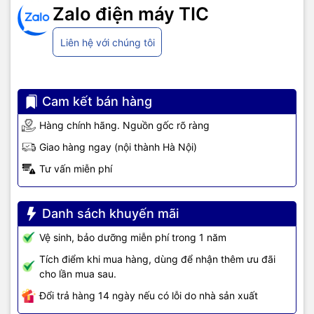
Khay giấy vào
150 tờ
Zalo điện máy TIC
Kết nối
USB 2.0
Liên hệ với chúng tôi
Chức năng
In, Scan, Copy
Cam kết bán hàng
Hàng chính hãng. Nguồn gốc rõ ràng
Tại Sao Nên Chọn
Máy In Ricoh
Giao hàng ngay (nội thành Hà Nội)
SP 210SU?
Tư vấn miễn phí
Danh sách khuyến mãi
Vệ sinh, bảo dưỡng miễn phí trong 1 năm
Tích điểm khi mua hàng, dùng để nhận thêm ưu đãi
cho lần mua sau.
Đổi trả hàng 14 ngày nếu có lỗi do nhà sản xuất