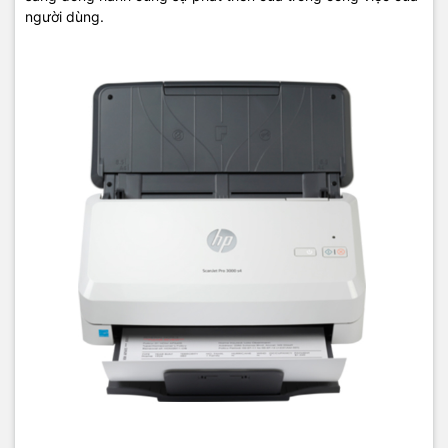
Tự động căn chỉnh văn bản ở dạng thích hợp với
máy quét HP
người dùng.
ScanJet Pro 3000 s4 (6FW07A)
. Người dùng có thể cài đặt các
tùy chỉnh như tự động phơi sáng, tự động tạo ngưỡng, tự động
phát hiện màu, làm mịn và xóa nền, tự động phát hiện kích cỡ, làm
thẳng nội dung, cải thiện nội dung. Ngoài ra
máy scan Hp
còn có
chỉnh tự động nạp, tự động định hướng, bỏ nhiều màu, bỏ màu
kênh, xóa viền, xóa trang trắng, hợp nhất các trang, xóa đục lỗ
trên tài liệu.
TIC.VN
– Nhà phân phối và cung cấp giải pháp công nghệ uy tín
tại Việt Nam. Chúng tôi chuyên cung cấp đa dạng sản phẩm:
Laptop
,
Máy tính PC
,
Máy chủ - Server
,
Thiết bị mạng
,
Camera
giám sát
,
Tổng đài
,
Màn hình tương tác
,
Linh kiện máy tính
,
Điện
máy
như tivi, tủ lạnh, máy giặt, máy hút ẩm... cùng nhiều thiết bị
công nghệ khác.
TIC.VN
cam kết mang đến
sản phẩm chính
hãng, giá tốt, dịch vụ chuyên nghiệp
, đáp ứng tối đa nhu cầu của
doanh nghiệp cũng như gia đình và cá nhân.