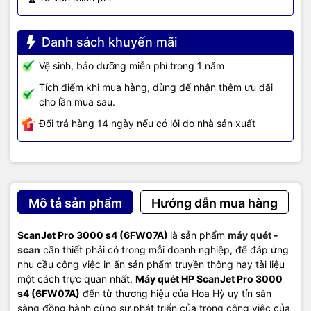
Danh sách khuyến mãi
Vệ sinh, bảo dưỡng miễn phí trong 1 năm
Tích điểm khi mua hàng, dùng để nhận thêm ưu đãi
cho lần mua sau.
Đổi trả hàng 14 ngày nếu có lỗi do nhà sản xuất
Mô tả sản phẩm
Hướng dẫn mua hàng
ScanJet Pro 3000 s4 (6FW07A)
là sản phẩm
máy quét -
scan
cần thiết phải có trong mỗi doanh nghiệp, để đáp ứng
Dễ dàng scan qua mạng Lan,
máy quét HP
tích hợp sẵn cổng kết
nhu cầu công việc in ấn sản phẩm truyền thông hay tài liệu
nối qua mạng Lan chuẩn RJ45 giúp bạn kết nối thiết bị vào hệ
một cách trực quan nhất.
Máy quét HP ScanJet Pro 3000
thống mạng Lan của công ty dễ dàng, để mọi người trong văn
s4 (6FW07A)
đến từ thương hiệu của Hoa Hỳ uy tín sẵn
phòng có thể sử dụng chung thiết bị, tiết kiệm chi phí đầu tư.
sàng đồng hành cùng sự phát triển của trong công việc của