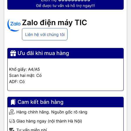
Để được tư vấn và hỗ trợ ngay!!!
quét
Zalo điện máy TIC
Scan 2 mặt tiên tiến, các máy quét thông thường không có khả
năng quét 2 mặt, người dùng thường mất thời gian đảo lại mặt
bằng tay, còn với
máy scan HP
có tính năng quét 2 mặt chỉ với
Liên hệ với chúng tôi
một lần quét, tiết kiệm thời gian và công sức.
Với OCR cài đặt sẵn, người dùng có thể dễ dàng chuyển các bản
Ưu đãi khi mua hàng
chụp thành văn bản để có thể chỉnh sửa và lưu lai thành tập tin
PDF và nhiều loại tập tin khác. Cùng với đó, người dùng muốn có
một bản file mềm để lưu trữ thì không cần thông qua các bước kết
Khổ giấy: A4/A5
nối rườm rà thông qua các máy tính để bàn hay laptop,
máy quét
Scan hai mặt: Có
HP ScanJet Pro 3000 s4 (6FW07A
)
sau khi quét tài liệu sẽ lưu lại
ADF: Có
và chuyển đến thiết bị lưu trữ như USB hay ổ cứng di động kết nối
với máy.
Cam kết bán hàng
Hàng chính hãng. Nguồn gốc rõ ràng
Giao hàng ngay (nội thành Hà Nội)
Tư vấn miễn phí