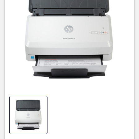
Thiết kế gọn gàng
Máy quét HP ScanJet Pro 3000 s4 (6FW07A)
có thiết kế gọn
gàng, nhẹ nhàng chỉ nặng 2,7 kg, dễ dàng di chuyển, lắp đặt tại
nhiều vị trí trong không gian gia đình, hoặc văn phòng, tiết kiệm
không gian cho những mục đích sử dụng khác.
Thao tác đơn giản chỉ với Nút Chụp quét, nút Nguồn với đèn LED
và đèn LED để báo lỗi.