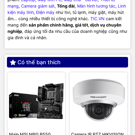
mạng
,
Camera giám sát
,
Tổng đài
,
Màn hình tương tác
,
Linh
kiện máy tính
,
Điện máy
như tivi, tủ lạnh, máy giặt, máy hút
ẩm... cùng nhiều thiết bị công nghệ khác.
TIC.VN
cam kết
mang đến
sản phẩm chính hãng, giá tốt, dịch vụ chuyên
nghiệp
, đáp ứng tối đa nhu cầu của doanh nghiệp cũng như
gia đình và cá nhân.
Có thể bạn thích
Main MSI MPG B550
Camera IP PTZ HIKVISION