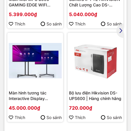
GAMING EDGE WIFI
Chất Lượng Cao DS-
(Chipset AMD B550/
2DE2202-DE3
5.399.000₫
5.040.000₫
Socket AM4/ VGA
onboard)
Thích
So sánh
Thích
So sánh
Màn hình tương tác
Bộ lưu điện Hikvision DS-
Interactive Display
UPS600 | Hàng chính hãng
Hikvision DS-D5B86RB/FL
45.000.000₫
720.000₫
86 | Cấu hình cao cấp |
Hàng chính hãng
Thích
So sánh
Thích
So sánh