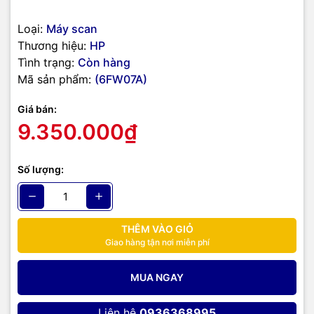
Loại:
Máy scan
Thương hiệu:
HP
Tình trạng:
Còn hàng
Mã sản phẩm:
(6FW07A)
Giá bán:
9.350.000₫
Số lượng:
THÊM VÀO GIỎ
Giao hàng tận nơi miễn phí
MUA NGAY
Các tính năng nổi bật của
máy
Liên hệ
0936368995