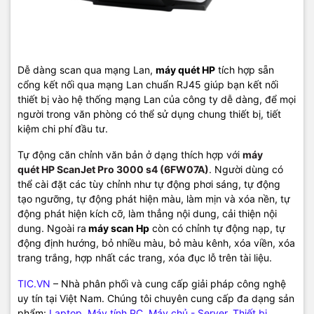
Dễ dàng scan qua mạng Lan,
máy quét HP
tích hợp sẵn
cổng kết nối qua mạng Lan chuẩn RJ45 giúp bạn kết nối
thiết bị vào hệ thống mạng Lan của công ty dễ dàng, để mọi
người trong văn phòng có thể sử dụng chung thiết bị, tiết
kiệm chi phí đầu tư.
Tự động căn chỉnh văn bản ở dạng thích hợp với
máy
quét HP ScanJet Pro 3000 s4 (6FW07A)
. Người dùng có
thể cài đặt các tùy chỉnh như tự động phơi sáng, tự động
tạo ngưỡng, tự động phát hiện màu, làm mịn và xóa nền, tự
động phát hiện kích cỡ, làm thẳng nội dung, cải thiện nội
dung. Ngoài ra
máy scan Hp
còn có chỉnh tự động nạp, tự
động định hướng, bỏ nhiều màu, bỏ màu kênh, xóa viền, xóa
trang trắng, hợp nhất các trang, xóa đục lỗ trên tài liệu.
TIC.VN
– Nhà phân phối và cung cấp giải pháp công nghệ
uy tín tại Việt Nam. Chúng tôi chuyên cung cấp đa dạng sản
phẩm:
Laptop
,
Máy tính PC
,
Máy chủ - Server
,
Thiết bị